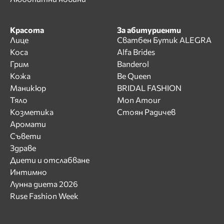
Красота
За абитуриенти
Лице
Сватбен Бутик ALEGRA
Коса
Alfa Brides
Грим
Banderol
Кожа
Be Queen
Маникюр
BRIDAL FASHION
Тяло
Mon Amour
Козметика
Стоян Радичев
Аромати
Съвети
Здраве
Диети и отслабване
Интимно
Лунна диета 2026
Ruse Fashion Week