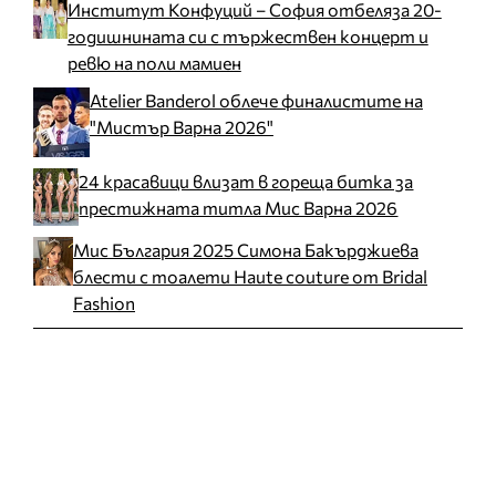
Институт Конфуций – София отбеляза 20-
годишнината си с тържествен концерт и
ревю на поли мамиен
Atelier Banderol облече финалистите на
"Мистър Варна 2026"
24 красавици влизат в гореща битка за
престижната титла Мис Варна 2026
Мис България 2025 Симона Бакърджиева
блести с тоалети Haute couture от Bridal
Fashion