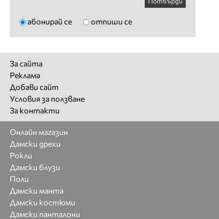
Потвърди
абонирай се
отпиши се
За сайта
Реклама
Добави сайт
Условия за ползване
За контакти
Онлайн магазин
Дамски дрехи
Рокли
Дамски блузи
Поли
Дамски манта
Дамски костюми
Дамски панталони