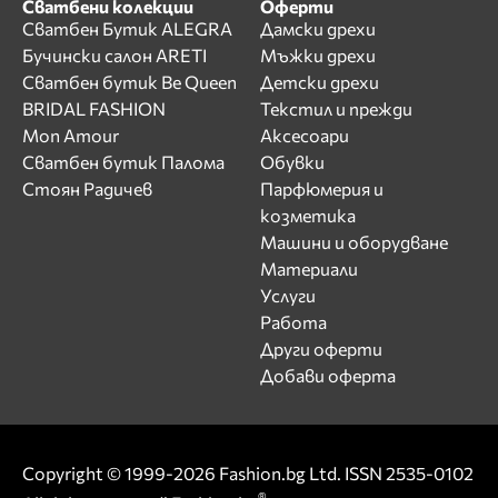
Сватбени колекции
Оферти
Сватбен Бутик ALEGRA
Дамски дрехи
Бучински салон ARETI
Мъжки дрехи
Сватбен бутик Be Queen
Детски дрехи
BRIDAL FASHION
Текстил и прежди
Mon Amour
Аксесоари
Сватбен бутик Палома
Обувки
Стоян Радичев
Парфюмерия и
козметика
Машини и оборудване
Материали
Услуги
Работа
Други оферти
Добави оферта
Copyright © 1999-2026 Fashion.bg Ltd. ISSN 2535-0102
®