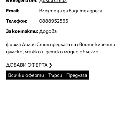
Въведена от:
Дилия Стил
Email:
Влезте за да видите адреса
Телефон:
0888952565
За контакти:
Додова
фирма Дилия Стил предлага на своите клиенти
дамско, мъжко и детско модно облекло.
ДОБАВИ ОФЕРТА ❯
Всички оферти
Търси
Предлага