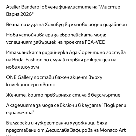
Atelier Banderol облече финалистите на "Мистър
Варна 2026"
Вечната муза на Холивуд вдъхнови родни дизайнери
Нова устойчива ера за европейската мода:
успешният завършек на проекта FEA-VEE
Италианската дизайнерка Ада Сорентино гостува
на Bridal Fashion по случай първия рожден ден на
новия шоурум
ONE Gallery постави важен акцент върху
колекционерството
Жените, които превърнаха стила в безсмъртие
Академията за мода се включи в каузата "Подкрепи
една мечта"
Български и чуждестранни художници бяха
представени от Десислава Зафирова на Monaco Art