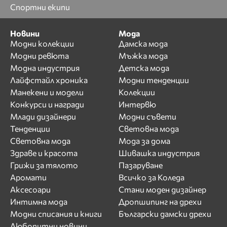
Спортни екипи
Новини
Мода
Модни колекции
Дамска мода
Модни ревюта
Мъжка мода
Модна индустрия
Детска мода
Лайфстайл хроника
Модни тенденции
Манекени и модели
Колекции
Конкурси и награди
Интервю
Млади дизайнери
Модни съвети
Тенденции
Световна мода
Световна мода
Мода за дома
Здраве и красота
Шивашка индустрия
Грижи за тялото
Пазаруване
Аромати
Всичко за Коледа
Аксесоари
Стани моден дизайнер
Интимна мода
Дропшипинг на дрехи
Модни списания и книги
Български дамски дрехи
Любопитни новини