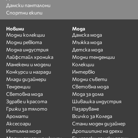
Дамски панталони
Спортни екипи
Новини
Мода
Модни колекции
Дамска мода
Модни ревюта
Мъжка мода
Модна индустрия
Детска мода
Лайфстайл хроника
Модни тенденции
Манекени и модели
Колекции
Конкурси и награди
Интервю
Млади дизайнери
Модни съвети
Тенденции
Световна мода
Световна мода
Мода за дома
Здраве и красота
Шивашка индустрия
Грижи за тялото
Пазаруване
Аромати
Всичко за Коледа
Аксесоари
Стани моден дизайнер
Интимна мода
Дропшипинг на дрехи