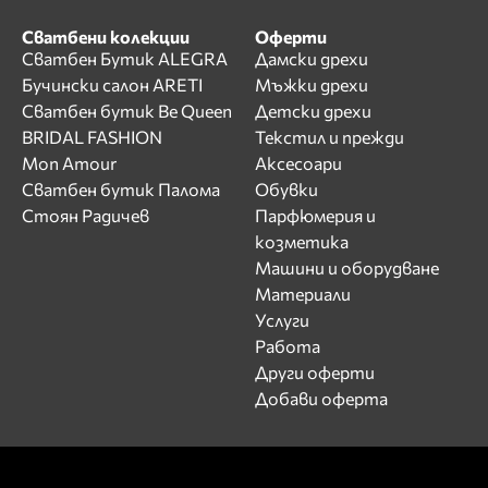
Сватбени колекции
Оферти
Сватбен Бутик ALEGRA
Дамски дрехи
Бучински салон ARETI
Мъжки дрехи
Сватбен бутик Be Queen
Детски дрехи
BRIDAL FASHION
Текстил и прежди
Mon Amour
Аксесоари
Сватбен бутик Палома
Обувки
Стоян Радичев
Парфюмерия и
козметика
Машини и оборудване
Материали
Услуги
Работа
Други оферти
Добави оферта