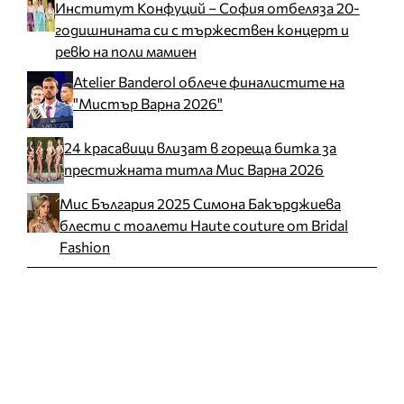
Институт Конфуций – София отбеляза 20-
годишнината си с тържествен концерт и
ревю на поли мамиен
Atelier Banderol облече финалистите на
"Мистър Варна 2026"
24 красавици влизат в гореща битка за
престижната титла Мис Варна 2026
Мис България 2025 Симона Бакърджиева
блести с тоалети Haute couture от Bridal
Fashion