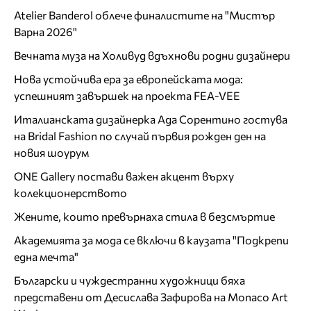
Atelier Banderol облече финалистите на "Мистър
Варна 2026"
Вечната муза на Холивуд вдъхнови родни дизайнери
Нова устойчива ера за европейската мода:
успешният завършек на проекта FEA-VEE
Италианската дизайнерка Ада Сорентино гостува
на Bridal Fashion по случай първия рожден ден на
новия шоурум
ONE Gallery постави важен акцент върху
колекционерството
Жените, които превърнаха стила в безсмъртие
Академията за мода се включи в каузата "Подкрепи
една мечта"
Български и чуждестранни художници бяха
представени от Десислава Зафирова на Monaco Art