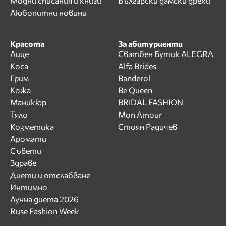
Модни списания и книги
Български дамски дрехи
Любопитни новини
Красота
За абитуриенти
Лице
Сватбен Бутик ALEGRA
Коса
Alfa Brides
Грим
Banderol
Кожа
Be Queen
Маникюр
BRIDAL FASHION
Тяло
Mon Amour
Козметика
Стоян Радичев
Аромати
Съвети
Здраве
Диети и отслабване
Интимно
Лунна диета 2026
Ruse Fashion Week