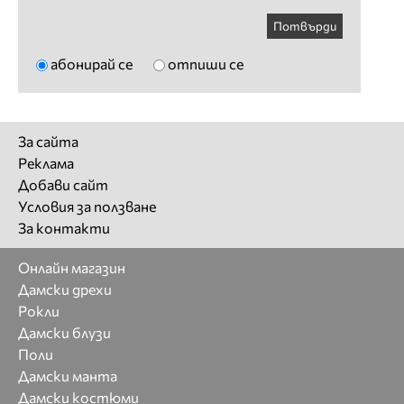
Потвърди
абонирай се
отпиши се
За сайта
Реклама
Добави сайт
Условия за ползване
За контакти
Онлайн магазин
Дамски дрехи
Рокли
Дамски блузи
Поли
Дамски манта
Дамски костюми