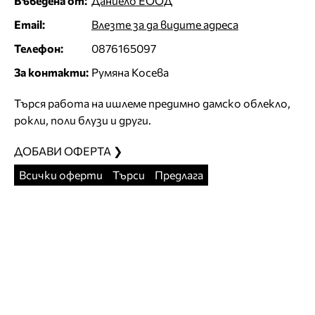
Въведена от:
Даниело ЕООД
Email:
Влезте за да видите адреса
Телефон:
0876165097
За контакти:
Румяна Косева
Търся работа на ишлеме предимно дамско облекло,
рокли, поли блузи и други.
ДОБАВИ ОФЕРТА ❯
Всички оферти
Търси
Предлага