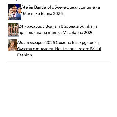
Atelier Banderol облече финалистите на
"Мистър Варна 2026"
24 красавици влизат в гореща битка за
престижната титла Мис Варна 2026
Мис България 2025 Симона Бакърджиева
блести с тоалети Haute couture от Bridal
Fashion