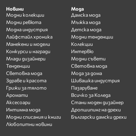
Новини
Мода
Модни колекции
Дамска мода
Модни ревюта
Мъжка мода
Модна индустрия
Детска мода
Лайфстайл хроника
Модни тенденции
Манекени и модели
Колекции
Конкурси и награди
Интервю
Млади дизайнери
Модни съвети
Тенденции
Световна мода
Световна мода
Мода за дома
Здраве и красота
Шивашка индустрия
Грижи за тялото
Пазаруване
Аромати
Всичко за Коледа
Аксесоари
Стани моден дизайнер
Интимна мода
Дропшипинг на дрехи
Модни списания и книги
Български дамски дрехи
Любопитни новини