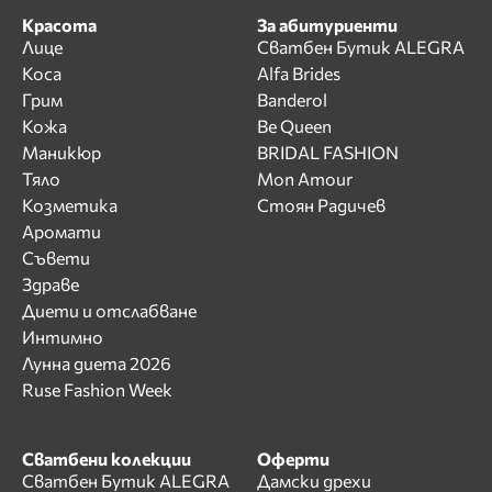
Красота
За абитуриенти
Лице
Сватбен Бутик ALEGRA
Коса
Alfa Brides
Грим
Banderol
Кожа
Be Queen
Маникюр
BRIDAL FASHION
Тяло
Mon Amour
Козметика
Стоян Радичев
Аромати
Съвети
Здраве
Диети и отслабване
Интимно
Лунна диета 2026
Ruse Fashion Week
Сватбени колекции
Оферти
Сватбен Бутик ALEGRA
Дамски дрехи