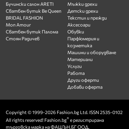
Бучински салон ARETI
Мъжки дрехи
Сватбен бутик Be Queen
Детски дрехи
BRIDAL FASHION
Текстил и прежди
Mon Amour
Аксесоари
Сватбен бутик Палома
Обувки
Стоян Радичев
Парфюмерия и
козметика
Машини и оборудване
Материали
Услуги
Работа
Други оферти
Добави оферта
Copyright © 1999-2026 Fashion.bg Ltd. ISSN 2535-0102
®
All rights reserved! Fashion.bg
е регистрирана
търговска марка на ФАШЪН.БГ ООД.