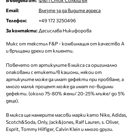
Въведена от:
Ф&П Сток Солюшън
Email:
Влезте за да видите адреса
Телефон:
+49 172 3250496
За контакти:
Десислава Никифорова
Микс от текстил F&P - комбинация от качество А
и връщани дрехи от клиенти.
Повечето от артикулите в микса са оригинално
опаковани с етикети/в кашони, някои от
артикулите може да имат дефекти при пробване, а
много малък процент може да имат по-видими
дефекти. (около 75-80% жени/ 20-25% мъже/ до 5%
деца).
В микса ще намерите масови марки като Nike, Adidas,
Scotch&Soda, Only, Jack&Jones, Ralf Lauren, s. Oliver,
Esprit, Tommy Hilfiger, Calvin Klein и много други.