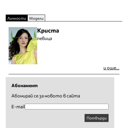
Личности
Модели
Криста
певица
и още...
Абонамент
Абонирай се за новото в сайта
E-mail
Потвърди