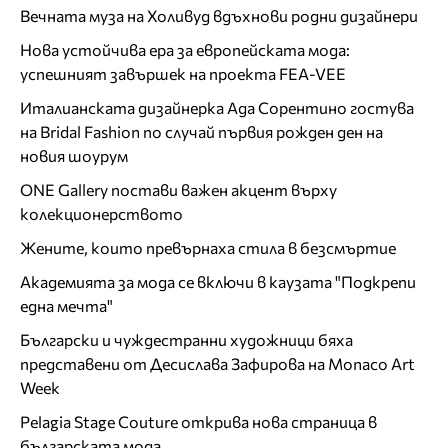
Вечната муза на Холивуд вдъхнови родни дизайнери
Нова устойчива ера за европейската мода:
успешният завършек на проекта FEA-VEE
Италианската дизайнерка Ада Сорентино гостува
на Bridal Fashion по случай първия рожден ден на
новия шоурум
ONE Gallery постави важен акцент върху
колекционерството
Жените, които превърнаха стила в безсмъртие
Академията за мода се включи в каузата "Подкрепи
една мечта"
Български и чуждестранни художници бяха
представени от Десислава Зафирова на Monaco Art
Week
Pelagia Stage Couture открива нова страница в
българската мода