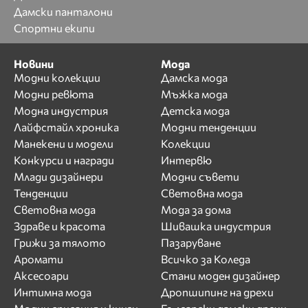
Дамски панталони
Спортни екипи
Новини
Мода
Модни колекции
Дамска мода
Модни ревюта
Мъжка мода
Модна индустрия
Детска мода
Лайфстайл хроника
Модни тенденции
Манекени и модели
Колекции
Конкурси и награди
Интервю
Млади дизайнери
Модни съвети
Тенденции
Световна мода
Световна мода
Мода за дома
Здраве и красота
Шивашка индустрия
Грижи за тялото
Пазаруване
Аромати
Всичко за Коледа
Аксесоари
Стани моден дизайнер
Интимна мода
Дропшипинг на дрехи