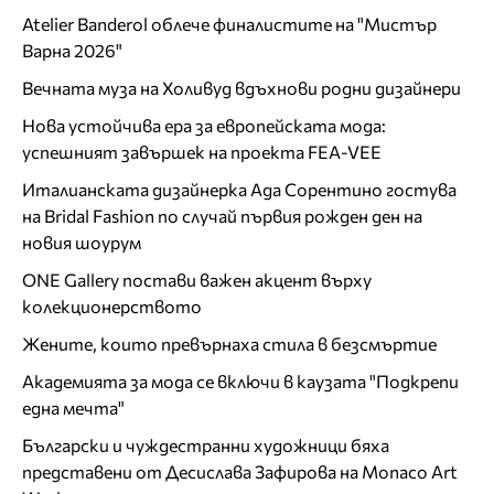
Atelier Banderol облече финалистите на "Мистър
Варна 2026"
Вечната муза на Холивуд вдъхнови родни дизайнери
Нова устойчива ера за европейската мода:
успешният завършек на проекта FEA-VEE
Италианската дизайнерка Ада Сорентино гостува
на Bridal Fashion по случай първия рожден ден на
новия шоурум
ONE Gallery постави важен акцент върху
колекционерството
Жените, които превърнаха стила в безсмъртие
Академията за мода се включи в каузата "Подкрепи
една мечта"
Български и чуждестранни художници бяха
представени от Десислава Зафирова на Monaco Art