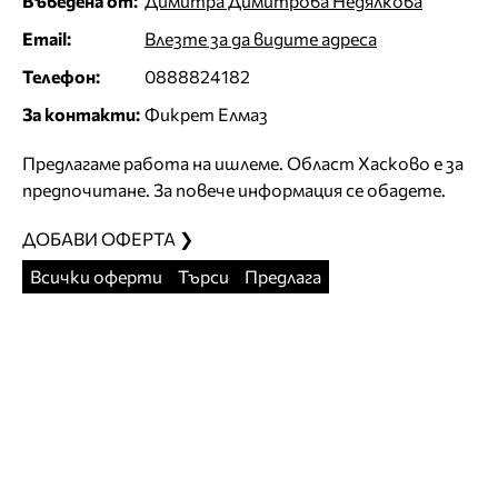
Въведена от:
Димитра Димитрова Недялкова
Email:
Влезте за да видите адреса
Телефон:
0888824182
За контакти:
Фикрет Елмаз
Предлагаме работа на ишлеме. Област Хасково е за
предпочитане. За повече информация се обадете.
ДОБАВИ ОФЕРТА ❯
Всички оферти
Търси
Предлага