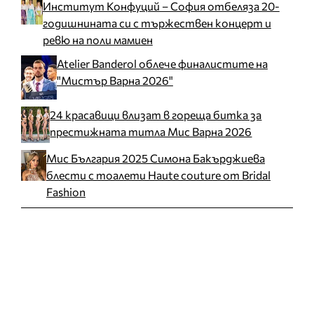
Институт Конфуций – София отбеляза 20-
годишнината си с тържествен концерт и
ревю на поли мамиен
Atelier Banderol облече финалистите на
"Мистър Варна 2026"
24 красавици влизат в гореща битка за
престижната титла Мис Варна 2026
Мис България 2025 Симона Бакърджиева
блести с тоалети Haute couture от Bridal
Fashion