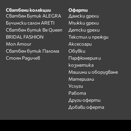
Сватбени колекции
Оферти
Сватбен Бутик ALEGRA
Дамски дрехи
Бучински салон ARETI
Мъжки дрехи
Сватбен бутик Be Queen
Детски дрехи
BRIDAL FASHION
Текстил и прежди
Mon Amour
Аксесоари
Сватбен бутик Палома
Обувки
Стоян Радичев
Парфюмерия и
козметика
Машини и оборудване
Материали
Услуги
Работа
Други оферти
Добави оферта