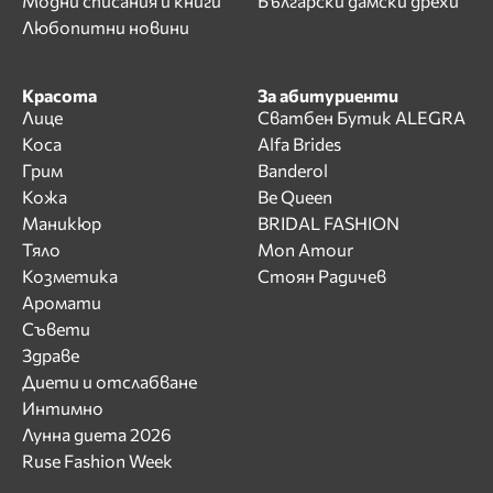
Модни списания и книги
Български дамски дрехи
Любопитни новини
Красота
За абитуриенти
Лице
Сватбен Бутик ALEGRA
Коса
Alfa Brides
Грим
Banderol
Кожа
Be Queen
Маникюр
BRIDAL FASHION
Тяло
Mon Amour
Козметика
Стоян Радичев
Аромати
Съвети
Здраве
Диети и отслабване
Интимно
Лунна диета 2026
Ruse Fashion Week