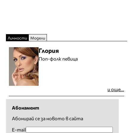
Личности
Модели
Глория
Поп-фолк певица
и още...
Абонамент
Абонирай се за новото в сайта
E-mail