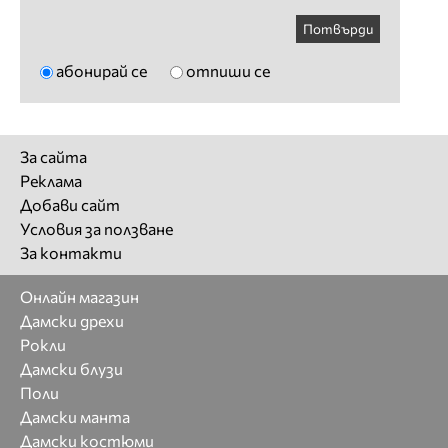
Потвърди
абонирай се
отпиши се
За сайта
Реклама
Добави сайт
Условия за ползване
За контакти
Онлайн магазин
Дамски дрехи
Рокли
Дамски блузи
Поли
Дамски манта
Дамски костюми