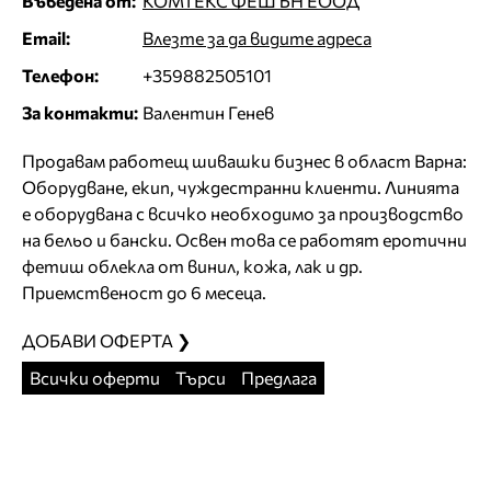
Въведена от:
КОМТЕКС ФЕШЪН ЕООД
Email:
Влезте за да видите адреса
Телефон:
+359882505101
За контакти:
Валентин Генев
Продавам работещ шивашки бизнес в област Варна:
Оборудване, екип, чуждестранни клиенти. Линията
е оборудвана с всичко необходимо за производство
на бельо и бански. Освен това се работят еротични
фетиш облекла от винил, кожа, лак и др.
Приемственост до 6 месеца.
ДОБАВИ ОФЕРТА ❯
Всички оферти
Търси
Предлага