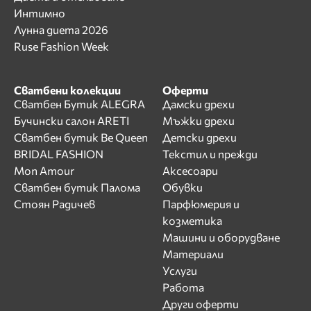
Интимно
Лунна диета 2026
Ruse Fashion Week
Сватбени колекции
Оферти
Сватбен Бутик ALEGRA
Дамски дрехи
Бучински салон ARETI
Мъжки дрехи
Сватбен бутик Be Queen
Детски дрехи
BRIDAL FASHION
Текстил и прежди
Mon Amour
Аксесоари
Сватбен бутик Палома
Обувки
Стоян Радичев
Парфюмерия и
козметика
Машини и оборудване
Материали
Услуги
Работа
Други оферти