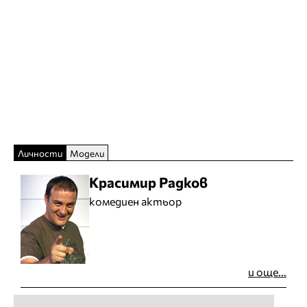
Личности
Модели
Красимир Радков
комедиен актьор
и още...