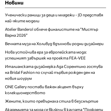
Новини
Ученически раници за деца и младежи - JD представя
най-яките модели
Atelier Banderol облече финалистите на "Мистър
Варна 2026"
Вечната муза на Холивуд вдъхнови родни дизайнери
Нова устойчива ера за европейската мода:
успешният завършек на проекта FEA-VEE
Италианската дизайнерка Ада Сорентино гостува
на Bridal Fashion по случай първия рожден ден на
новия шоурум
ONE Gallery постави важен акцент върху
колекционерството
Жените, които превърнаха стила в безсмъртие
Академията за мода се включи в каузата "Подкрепи