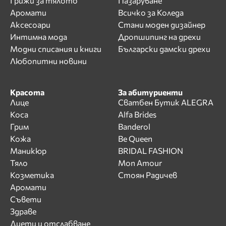
Грижи за тялото
Пазаруване
Аромати
Всичко за Коледа
Аксесоари
Стани моден дизайнер
Интимна мода
Дропшипинг на дрехи
Модни списания и книги
Български дамски дрехи
Любопитни новини
Красота
За абитуриенти
Лице
Сватбен Бутик ALEGRA
Коса
Alfa Brides
Грим
Banderol
Кожа
Be Queen
Маникюр
BRIDAL FASHION
Тяло
Mon Amour
Козметика
Стоян Радичев
Аромати
Съвети
Здраве
Диети и отслабване