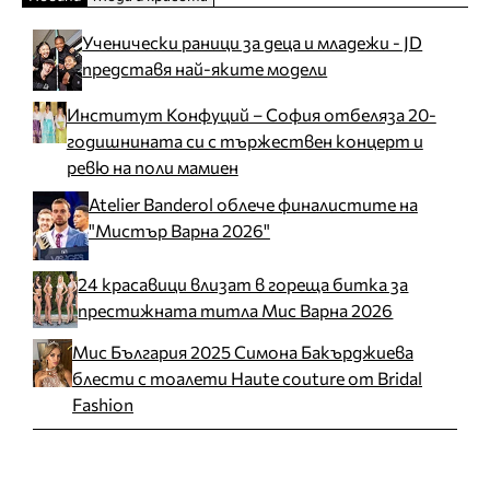
Ученически раници за деца и младежи - JD
представя най-яките модели
Институт Конфуций – София отбеляза 20-
годишнината си с тържествен концерт и
ревю на поли мамиен
Atelier Banderol облече финалистите на
"Мистър Варна 2026"
24 красавици влизат в гореща битка за
престижната титла Мис Варна 2026
Мис България 2025 Симона Бакърджиева
блести с тоалети Haute couture от Bridal
Fashion