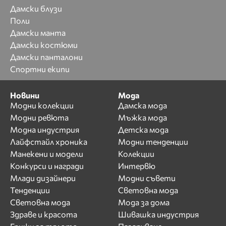
Дамски блузи
Поли
Дамски манта
Дамски костюми
Дамски панталони
Спортни екипи
Новини
Мода
Модни колекции
Дамска мода
Модни ревюта
Мъжка мода
Модна индустрия
Детска мода
Лайфстайл хроника
Модни тенденции
Манекени и модели
Колекции
Конкурси и награди
Интервю
Млади дизайнери
Модни съвети
Тенденции
Световна мода
Световна мода
Мода за дома
Здраве и красота
Шивашка индустрия