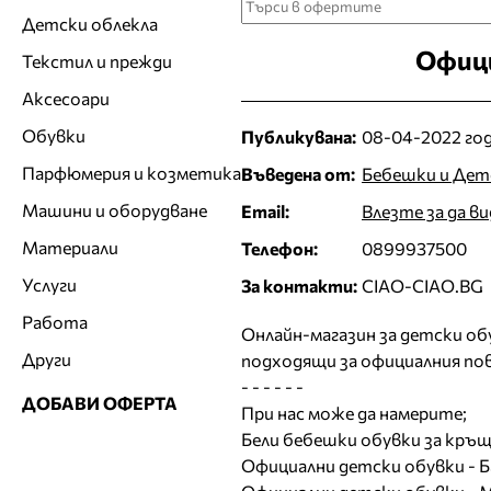
Детски облекла
Офици
Текстил и прежди
Аксесоари
Обувки
Публикувана:
08-04-2022 год
Парфюмерия и козметика
Въведена от:
Бебешки и Дет
Машини и оборудване
Email:
Влезте за да в
Материали
Телефон:
0899937500
Услуги
За контакти:
CIAO-CIAO.BG
Работа
Онлайн-магазин за детски об
Други
подходящи за официалния пов
- - - - - -
ДОБАВИ ОФЕРТА
При нас може да намерите;
Бели бебешки обувки за кръщ
Официални детски обувки - Б