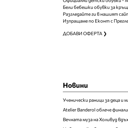
Официални детски обувки - 
Бели бебешки обувки за кръще
Разгледайте ги в нашият са
Изпращаме по Еконт с Прегле
ДОБАВИ ОФЕРТА ❯
Новини
Ученически раници за деца и 
Atelier Banderol облече фина
Вечната муза на Холивуд вдъ