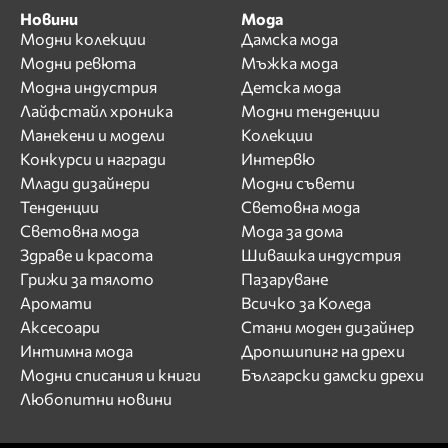
Новини
Мода
Модни колекции
Дамска мода
Модни ревюта
Мъжка мода
Модна индустрия
Детска мода
Лайфстайл хроника
Модни тенденции
Манекени и модели
Колекции
Конкурси и награди
Интервю
Млади дизайнери
Модни съвети
Тенденции
Световна мода
Световна мода
Мода за дома
Здраве и красота
Шивашка индустрия
Грижи за тялото
Пазаруване
Аромати
Всичко за Коледа
Аксесоари
Стани моден дизайнер
Интимна мода
Дропшипинг на дрехи
Модни списания и книги
Български дамски дрехи
Любопитни новини