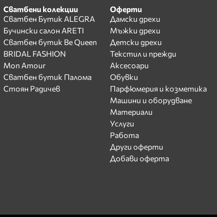
Сватбени колекции
Оферти
Сватбен Бутик ALEGRA
Дамски дрехи
Бучински салон ARETI
Мъжки дрехи
Сватбен бутик Be Queen
Детски дрехи
BRIDAL FASHION
Текстил и прежди
Mon Amour
Аксесоари
Сватбен бутик Палома
Обувки
Стоян Радичев
Парфюмерия и козметика
Машини и оборудване
Материали
Услуги
Работа
Други оферти
Добави оферта