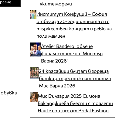
рсене
яките модели
Институт Конфуций – София
отбеляза 20-годишнината си с
тържествен концерт и ревю на
поли мамиен
Atelier Banderol облече
финалистите на "Мистър
Варна 2026"
24 красавици влизат в гореща
битка за престижната титла
Мис Варна 2026
 обувки
Мис България 2025 Симона
Бакърджиева блести с тоалети
Haute couture от Bridal Fashion