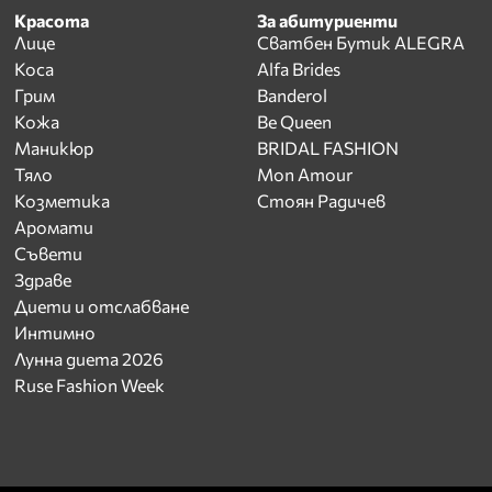
Красота
За абитуриенти
Лице
Сватбен Бутик ALEGRA
Коса
Alfa Brides
Грим
Banderol
Кожа
Be Queen
Маникюр
BRIDAL FASHION
Тяло
Mon Amour
Козметика
Стоян Радичев
Аромати
Съвети
Здраве
Диети и отслабване
Интимно
Лунна диета 2026
Ruse Fashion Week