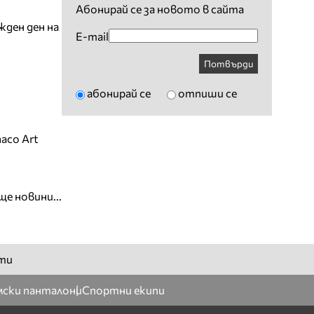
Абонирай се за новото в сайта
жден ден на
E-mail
Потвърди
абонирай се
отпиши се
aco Art
ще новини...
ти
ски панталони
Спортни екипи