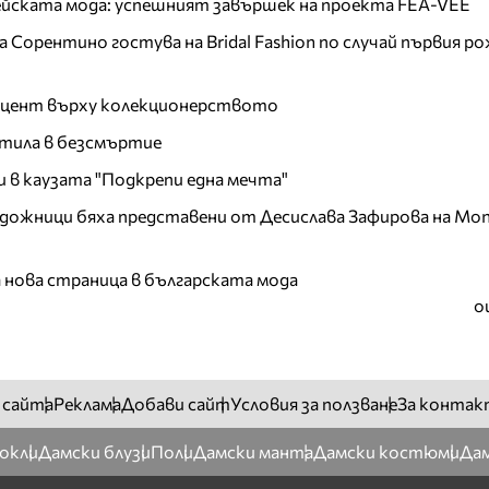
пейската мода: успешният завършек на проекта FEA-VEE
Сорентино гостува на Bridal Fashion по случай първия ро
акцент върху колекционерството
тила в безсмъртие
и в каузата "Подкрепи една мечта"
дожници бяха представени от Десислава Зафирова на Mon
а нова страница в българската мода
о
 сайта
Реклама
Добави сайт
Условия за ползване
За контак
окли
Дамски блузи
Поли
Дамски манта
Дамски костюми
Дам