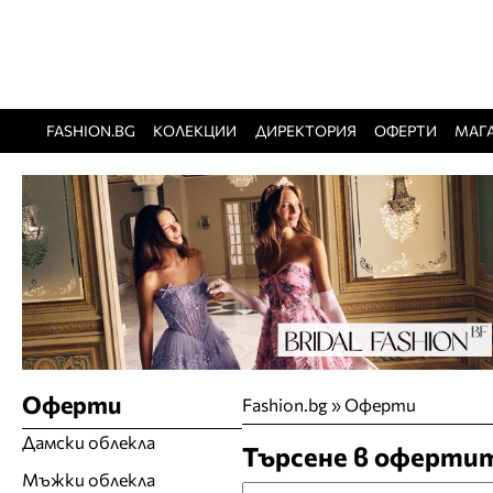
FASHION.BG
КОЛЕКЦИИ
ДИРЕКТОРИЯ
ОФЕРТИ
МАГ
Оферти
Fashion.bg
»
Оферти
Дамски облекла
Търсене в оферти
Мъжки облекла