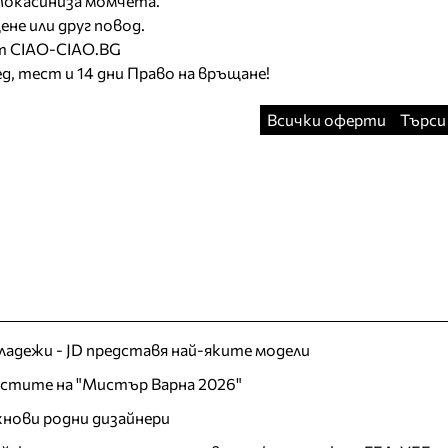
Мокасиниза момчета.
не или друг повод.
йт CIAO-CIAO.BG
д, тест и 14 дни Право на връщане!
Всички оферти
Търси
младежи - JD представя най-яките модели
листите на "Мистър Варна 2026"
хнови родни дизайнери