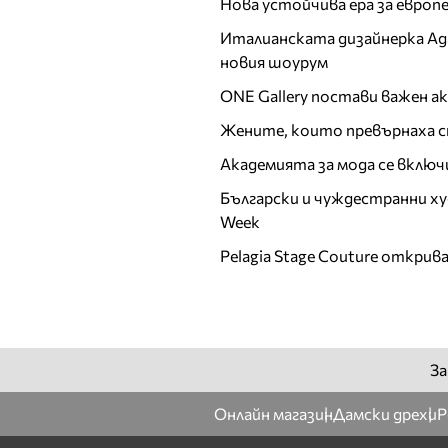
Нова устойчива ера за евро
Италианската дизайнерка Ада 
новия шоурум
ONE Gallery постави важен 
Жените, които превърнаха с
Академията за мода се включ
Български и чуждестранни ху
Week
Pelagia Stage Couture открив
За
Онлайн магазин
Дамски дрехи
Р