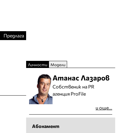
Предлага
Личности
Модели
Атанас Лазаров
Собственик на PR
агенция ProFile
и още...
Абонамент