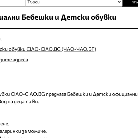
тъ
ални Бебешки и Детски обувки
.
ски обувки CIAO-CIAO.BG (ЧАО-ЧАО.БГ)
идите адреса
увки CIAO-CIAO.BG предлага Бебешки и Детски официални
од на децата Ви.
ене.
алеринки за момиче.