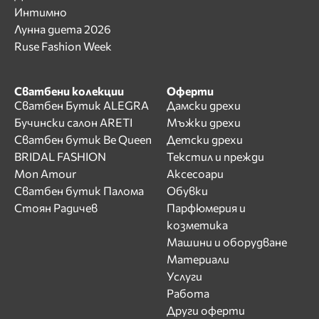
Интимно
Лунна диета 2026
Ruse Fashion Week
Сватбени колекции
Оферти
Сватбен Бутик ALEGRA
Дамски дрехи
Бучински салон ARETI
Мъжки дрехи
Сватбен бутик Be Queen
Детски дрехи
BRIDAL FASHION
Текстил и прежди
Mon Amour
Аксесоари
Сватбен бутик Палома
Обувки
Стоян Радичев
Парфюмерия и
козметика
Машини и оборудване
Материали
Услуги
Работа
Други оферти