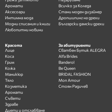
Аромати
Всичко за Коледа
Аксесоари
Стани моден дизайнер
Интимна мода
Дропшипинг на дрехи
Модни списания и книги
Български дамски дрехи
Любопитни новини
Красота
За абитуриенти
Лице
Сватбен Бутик ALEGRA
Коса
Alfa Brides
Грим
Banderol
Кожа
Be Queen
Маникюр
BRIDAL FASHION
Тяло
Mon Amour
Козметика
Стоян Радичев
Аромати
Съвети
Здраве
Диети и отслабване