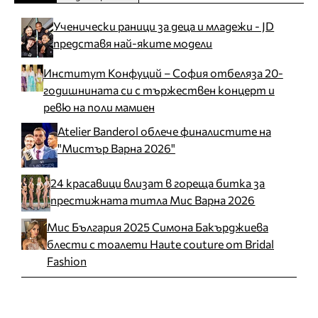
Ученически раници за деца и младежи - JD
представя най-яките модели
Институт Конфуций – София отбеляза 20-
годишнината си с тържествен концерт и
ревю на поли мамиен
Atelier Banderol облече финалистите на
"Мистър Варна 2026"
24 красавици влизат в гореща битка за
престижната титла Мис Варна 2026
Мис България 2025 Симона Бакърджиева
блести с тоалети Haute couture от Bridal
Fashion