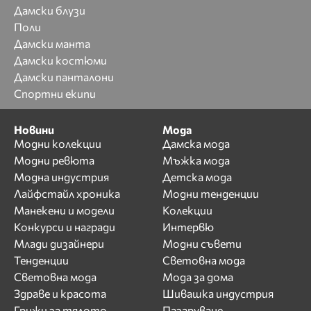
Дамски блузи
Поли
Дамски манта
Дамски костюми
Дамски панталони
Спортни екипи
Новини
Мода
Модни колекции
Дамска мода
Модни ревюта
Мъжка мода
Модна индустрия
Детска мода
Лайфстайл хроника
Модни тенденции
Манекени и модели
Колекции
Конкурси и награди
Интервю
Млади дизайнери
Модни съвети
Тенденции
Световна мода
Световна мода
Мода за дома
Здраве и красота
Шивашка индустрия
Грижи за тялото
Пазаруване