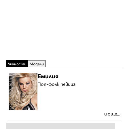
Личности
Модели
Емилия
Поп-фолк певица
и още...