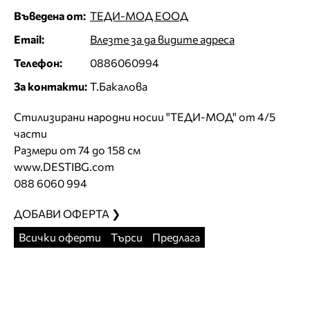
Въведена от:
ТЕДИ-МОД ЕООД
Email:
Влезте за да видите адреса
Телефон:
0886060994
За контакти:
Т.Бакалова
Стилизирани народни носии "ТЕДИ-МОД" от 4/5
части
Размери от 74 до 158 см
www.DESTIBG.com
088 6060 994
ДОБАВИ ОФЕРТА ❯
Всички оферти
Търси
Предлага