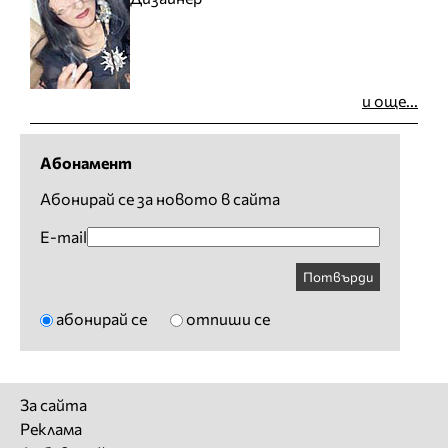
и още...
Абонамент
Абонирай се за новото в сайта
E-mail
Потвърди
абонирай се
отпиши се
За сайта
Реклама