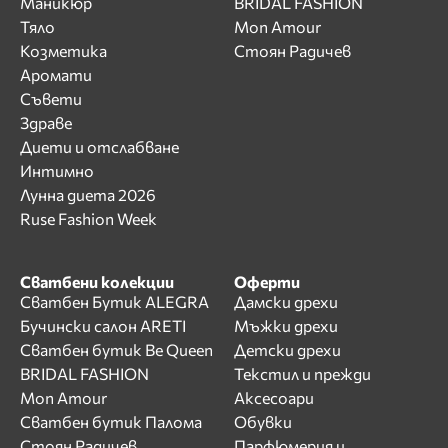
Маникюр
BRIDAL FASHION
Тяло
Mon Amour
Козметика
Стоян Радичев
Аромати
Съвети
Здраве
Диети и отслабване
Интимно
Лунна диета 2026
Ruse Fashion Week
Сватбени колекции
Оферти
Сватбен Бутик ALEGRA
Дамски дрехи
Бучински салон ARETI
Мъжки дрехи
Сватбен бутик Be Queen
Детски дрехи
BRIDAL FASHION
Текстил и прежди
Mon Amour
Аксесоари
Сватбен бутик Палома
Обувки
Стоян Радичев
Парфюмерия и