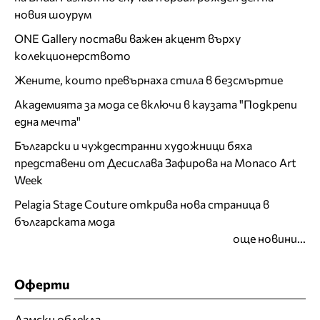
новия шоурум
ONE Gallery постави важен акцент върху
колекционерството
Жените, които превърнаха стила в безсмъртие
Академията за мода се включи в каузата "Подкрепи
една мечта"
Български и чуждестранни художници бяха
представени от Десислава Зафирова на Monaco Art
Week
Pelagia Stage Couture открива нова страница в
българската мода
още новини...
Оферти
Дамски облекла