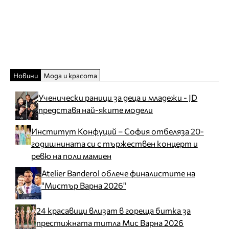
Новини
Мода и красота
Ученически раници за деца и младежи - JD
представя най-яките модели
Институт Конфуций – София отбеляза 20-
годишнината си с тържествен концерт и
ревю на поли мамиен
Atelier Banderol облече финалистите на
"Мистър Варна 2026"
24 красавици влизат в гореща битка за
престижната титла Мис Варна 2026