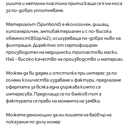
ушите и метална пластина притискаща се към носа
за по-добро уплътняване.
Материалът (Spunbond) е екологичен, дишащ,
хипоалергичен, антибактериален и с по-висока
обемност(80гр/м2), осигуряваща по-добро ниво на
филтрация. Директно от сертифициран
производител на медицински трипластови маски.
Най - високо качество на производство и материал.
Можем да ви дадем и отстъпка при интерес за по
големи количества издаваме и фактури. предлагаме
офертата за всяка една държава която се
интересува. Предплаща се по банков път а
фактурата се прави на момента на заявка.
Можете денонощно да ни пишете на вайбър на
показания по долу номер