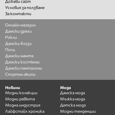
Добави сайт
Условия за ползване
За контакти
Онлайн магазин
Дамски дрехи
Рокли
Дамски блузи
Поли
Дамски манта
Дамски костюми
Дамски панталони
Спортни екипи
Новини
Мода
Модни колекции
Дамска мода
Модни ревюта
Мъжка мода
Модна индустрия
Детска мода
Лайфстайл хроника
Модни тенденции