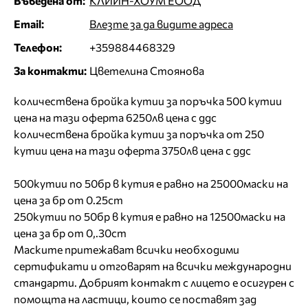
Въведена от:
КЛИЙН-ХОУМ ЕООД
Email:
Влезте за да видите адреса
Телефон:
+359884468329
За контакти:
Цветелина Стоянова
количествена бройка кутии за поръчка 500 кутии
цена на тази оферта 6250лв цена с ддс
количествена бройка кутии за поръчка от 250
кутии цена на тази оферта 3750лв цена с ддс
500кутии по 50бр в кутия е равно на 25000маски на
цена за бр от 0.25ст
250кутии по 50бр в кутия е равно на 12500маски на
цена за бр от 0,.30ст
Маските притежават всички необходими
сертификати и отговарят на всички международни
стандарти. Добрият контакт с лицето е осигурен с
помощта на ластици, които се поставят зад