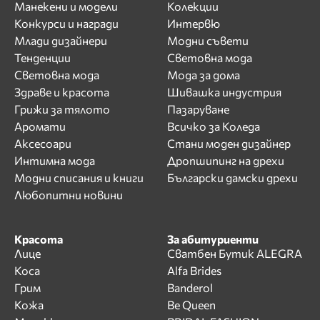
Манекени и модели
Колекции
Конкурси и награди
Интервю
Млади дизайнери
Модни съвети
Тенденции
Световна мода
Световна мода
Мода за дома
Здраве и красота
Шивашка индустрия
Грижи за тялото
Пазаруване
Аромати
Всичко за Коледа
Аксесоари
Стани моден дизайнер
Интимна мода
Дропшипинг на дрехи
Модни списания и книги
Български дамски дрехи
Любопитни новини
Красота
За абитуриенти
Лице
Сватбен Бутик ALEGRA
Коса
Alfa Brides
Грим
Banderol
Кожа
Be Queen