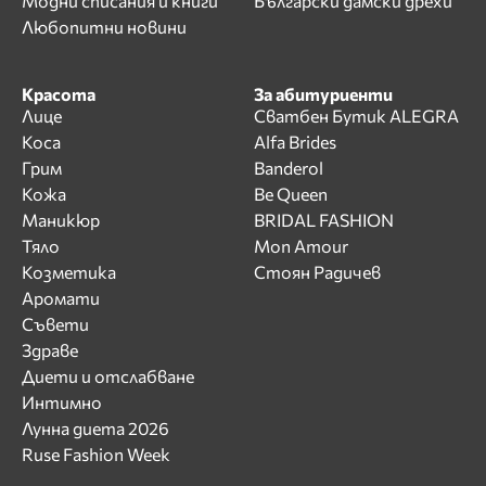
Модни списания и книги
Български дамски дрехи
Любопитни новини
Красота
За абитуриенти
Лице
Сватбен Бутик ALEGRA
Коса
Alfa Brides
Грим
Banderol
Кожа
Be Queen
Маникюр
BRIDAL FASHION
Тяло
Mon Amour
Козметика
Стоян Радичев
Аромати
Съвети
Здраве
Диети и отслабване
Интимно
Лунна диета 2026
Ruse Fashion Week