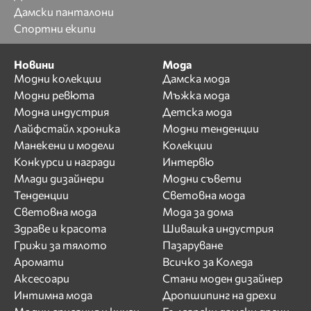
Дамски панталони
Спортни екипи
Новини
Мода
Модни колекции
Дамска мода
Модни ревюта
Мъжка мода
Модна индустрия
Детска мода
Лайфстайл хроника
Модни тенденции
Манекени и модели
Колекции
Конкурси и награди
Интервю
Млади дизайнери
Модни съвети
Тенденции
Световна мода
Световна мода
Мода за дома
Здраве и красота
Шивашка индустрия
Грижи за тялото
Пазаруване
Аромати
Всичко за Коледа
Аксесоари
Стани моден дизайнер
Интимна мода
Дропшипинг на дрехи