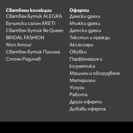
Сватбени колекции
Оферти
Сватбен Бутик ALEGRA
Дамски дрехи
Бучински салон ARETI
Мъжки дрехи
Сватбен бутик Be Queen
Детски дрехи
BRIDAL FASHION
Текстил и прежди
Mon Amour
Аксесоари
Сватбен бутик Палома
Обувки
Стоян Радичев
Парфюмерия и
козметика
Машини и оборудване
Материали
Услуги
Работа
Други оферти
Добави оферта