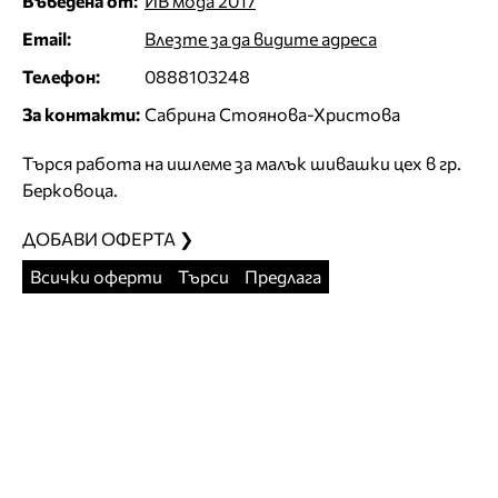
Въведена от:
ИВ мода 2017
Email:
Влезте за да видите адреса
Телефон:
0888103248
За контакти:
Сабрина Стоянова-Христова
Търся работа на ишлеме за малък шивашки цех в гр.
Берковоца.
ДОБАВИ ОФЕРТА ❯
Всички оферти
Търси
Предлага