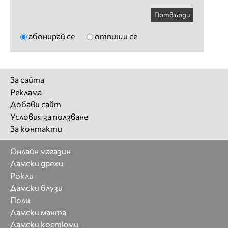
Потвърди
абонирай се
отпиши се
За сайта
Реклама
Добави сайт
Условия за ползване
За контакти
Онлайн магазин
Дамски дрехи
Рокли
Дамски блузи
Поли
Дамски манта
Дамски костюми