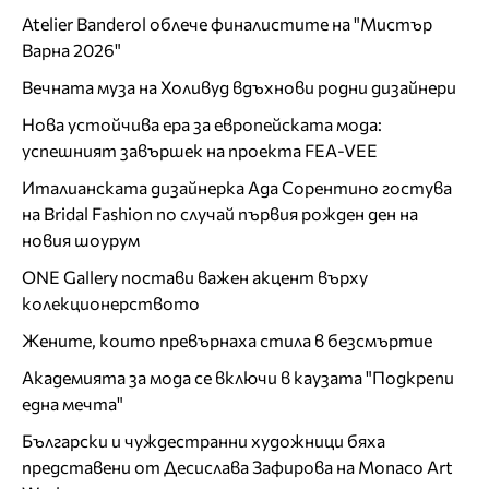
Atelier Banderol облече финалистите на "Мистър
Варна 2026"
Вечната муза на Холивуд вдъхнови родни дизайнери
Нова устойчива ера за европейската мода:
успешният завършек на проекта FEA-VEE
Италианската дизайнерка Ада Сорентино гостува
на Bridal Fashion по случай първия рожден ден на
новия шоурум
ONE Gallery постави важен акцент върху
колекционерството
Жените, които превърнаха стила в безсмъртие
Академията за мода се включи в каузата "Подкрепи
една мечта"
Български и чуждестранни художници бяха
представени от Десислава Зафирова на Monaco Art