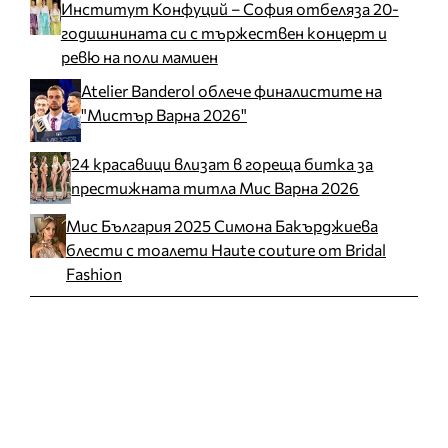
Институт Конфуций – София отбеляза 20-
годишнината си с тържествен концерт и
ревю на поли мамиен
Atelier Banderol облече финалистите на
"Мистър Варна 2026"
24 красавици влизат в гореща битка за
престижната титла Мис Варна 2026
Мис България 2025 Симона Бакърджиева
блести с тоалети Haute couture от Bridal
Fashion