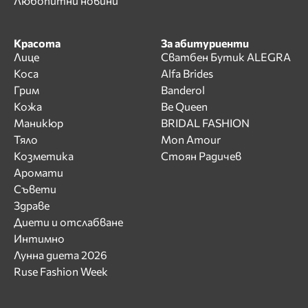
Любопитни новини
Красота
За абитуриенти
Лице
Сватбен Бутик ALEGRA
Коса
Alfa Brides
Грим
Banderol
Кожа
Be Queen
Маникюр
BRIDAL FASHION
Тяло
Mon Amour
Козметика
Стоян Радичев
Аромати
Съвети
Здраве
Диети и отслабване
Интимно
Лунна диета 2026
Ruse Fashion Week