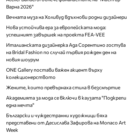
Варна 2026"
Вечната муза на Холивуд вдъхнови родни дизайнери
Нова устойчива ера за европейската мода:
успешният завършек на проекта FEA-VEE
Италианската дизайнерка Ада Сорентино гостува
на Bridal Fashion по случай първия рожден ден на
новия шоурум
ONE Gallery постави важен акцент върху
колекционерството
Жените, които превърнаха стила в безсмъртие
Академията за мода се включи в каузата "Подкрепи
една мечта"
Български и чуждестранни художници бяха
представени от Десислава Зафирова на Monaco Art
Week