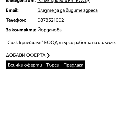
Въведена от:
"Силк криейшън" ЕООД
Email:
Влезте за да видите адреса
Телефон:
0878521002
За контакти:
Йорданова
"Силк криейшън" ЕООД търси работа на ишлеме.
ДОБАВИ ОФЕРТА ❯
Всички оферти
Търси
Предлага