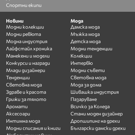
Спортни екипи
Новини
Мода
Модни колекции
Дамска мода
Модни ревюта
Мъжка мода
Модна индустрия
Детска мода
Лайфстайл хроника
Модни тенденции
Манекени и модели
Колекции
Конкурси и награди
Интервю
Млади дизайнери
Модни съвети
Тенденции
Световна мода
Световна мода
Мода за дома
Здраве и красота
Шивашка индустрия
Грижи за тялото
Пазаруване
Аромати
Всичко за Коледа
Аксесоари
Стани моден дизайнер
Интимна мода
Дропшипинг на дрехи
Модни списания и книги
Български дамски дрехи