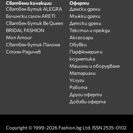
Сватбени колекции
Оферти
Сватбен Бутик ALEGRA
Дамски дрехи
Бучински салон ARETI
Мъжки дрехи
Сватбен бутик Be Queen
Детски дрехи
BRIDAL FASHION
Текстил и прежди
Mon Amour
Аксесоари
Сватбен бутик Палома
Обувки
Стоян Радичев
Парфюмерия и
козметика
Машини и оборудване
Материали
Услуги
Работа
Други оферти
Добави оферта
Copyright © 1999-2026 Fashion.bg Ltd. ISSN 2535-0102