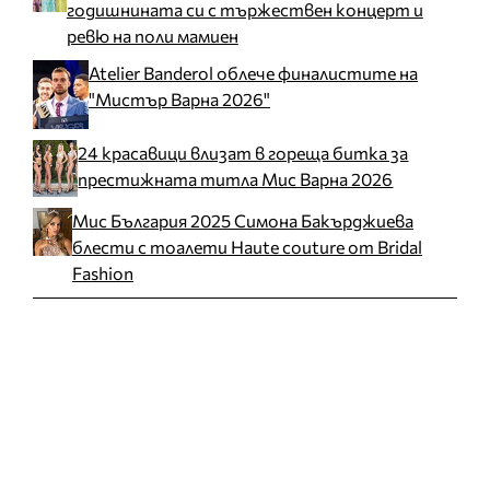
годишнината си с тържествен концерт и
ревю на поли мамиен
Atelier Banderol облече финалистите на
"Мистър Варна 2026"
24 красавици влизат в гореща битка за
престижната титла Мис Варна 2026
Мис България 2025 Симона Бакърджиева
блести с тоалети Haute couture от Bridal
Fashion