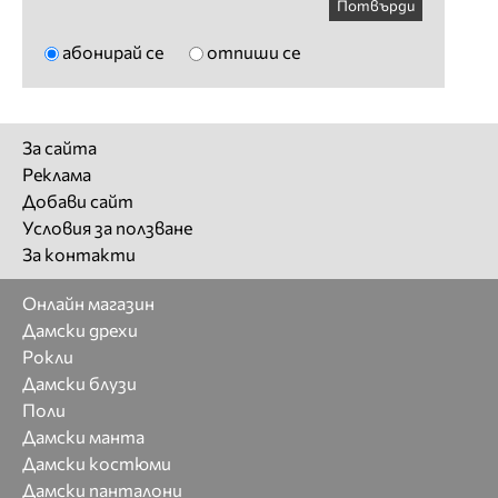
Потвърди
абонирай се
отпиши се
За сайта
Реклама
Добави сайт
Условия за ползване
За контакти
Онлайн магазин
Дамски дрехи
Рокли
Дамски блузи
Поли
Дамски манта
Дамски костюми
Дамски панталони