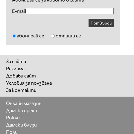
E-mail
Потвърди
абонирай се
отпиши се
За сайта
Реклама
Добави сайт
Условия за ползване
За контакти
Онлайн магазин
Дамски дрехи
Рокли
Дамски блузи
Поли