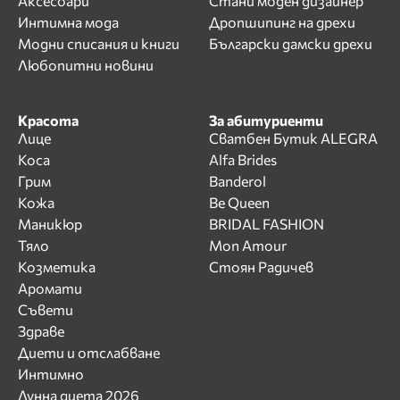
Аксесоари
Стани моден дизайнер
Интимна мода
Дропшипинг на дрехи
Модни списания и книги
Български дамски дрехи
Любопитни новини
Красота
За абитуриенти
Лице
Сватбен Бутик ALEGRA
Коса
Alfa Brides
Грим
Banderol
Кожа
Be Queen
Маникюр
BRIDAL FASHION
Тяло
Mon Amour
Козметика
Стоян Радичев
Аромати
Съвети
Здраве
Диети и отслабване
Интимно
Лунна диета 2026