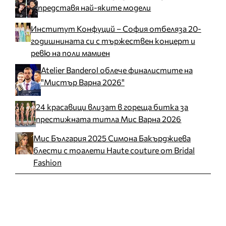
представя най-яките модели
Институт Конфуций – София отбеляза 20-
годишнината си с тържествен концерт и
ревю на поли мамиен
Atelier Banderol облече финалистите на
"Мистър Варна 2026"
24 красавици влизат в гореща битка за
престижната титла Мис Варна 2026
Мис България 2025 Симона Бакърджиева
блести с тоалети Haute couture от Bridal
Fashion