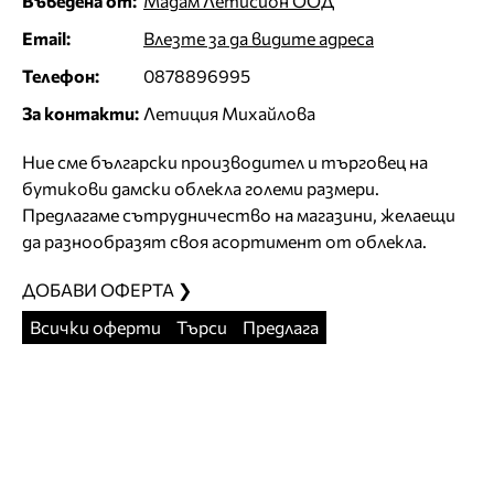
Въведена от:
Мадам Летисион ООД
Email:
Влезте за да видите адреса
Телефон:
0878896995
За контакти:
Летиция Михайлова
Ние сме български производител и търговец на
бутикови дамски облекла големи размери.
Предлагаме сътрудничество на магазини, желаещи
да разнообразят своя асортимент от облекла.
ДОБАВИ ОФЕРТА ❯
Всички оферти
Търси
Предлага