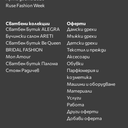
Ruse Fashion Week
Сватбени колекции
Оферти
Сватбен Бутик ALEGRA
Дамски дрехи
Бучински салон ARETI
Мъжки дрехи
Сватбен бутик Be Queen
Детски дрехи
BRIDAL FASHION
Текстил и прежди
Mon Amour
Аксесоари
Сватбен бутик Палома
Обувки
Стоян Радичев
Парфюмерия и
козметика
Машини и оборудване
Материали
Услуги
Работа
Други оферти
Добави оферта