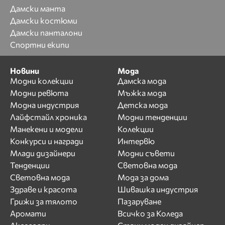
Дамски манта
Дамски костюми
Дамски панталони
Спортни екипи
Новини
Мода
Модни колекции
Дамска мода
Модни ревюта
Мъжка мода
Модна индустрия
Детска мода
Лайфстайл хроника
Модни тенденции
Манекени и модели
Колекции
Конкурси и награди
Интервю
Млади дизайнери
Модни съвети
Тенденции
Световна мода
Световна мода
Мода за дома
Здраве и красота
Шивашка индустрия
Грижи за тялото
Пазаруване
Аромати
Всичко за Коледа