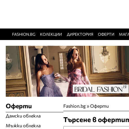
FASHION.BG
КОЛЕКЦИИ
ДИРЕКТОРИЯ
ОФЕРТИ
МАГ
Оферти
Fashion.bg
»
Оферти
Дамски облекла
Търсене в оферти
Мъжки облекла