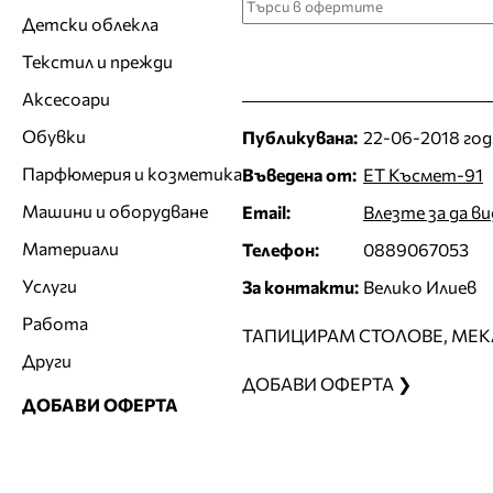
Детски облекла
Текстил и прежди
Аксесоари
Обувки
Публикувана:
22-06-2018 год
Парфюмерия и козметика
Въведена от:
ЕТ Късмет-91
Машини и оборудване
Email:
Влезте за да в
Материали
Телефон:
0889067053
Услуги
За контакти:
Велико Илиев
Работа
ТАПИЦИРАМ СТОЛОВЕ, МЕК
Други
ДОБАВИ ОФЕРТА ❯
ДОБАВИ ОФЕРТА