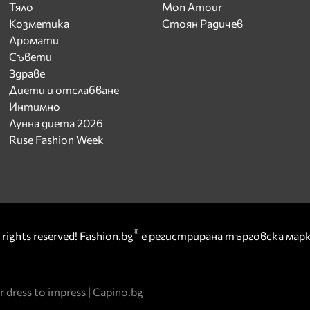
Тяло
Mon Amour
Козметика
Стоян Радичев
Аромати
Съвети
Здраве
Диети и отслабване
Интимно
Лунна диета 2026
Ruse Fashion Week
®
rights reserved! Fashion.bg
е регистрирана търговска ма
r dress to impress
|
Capino.bg