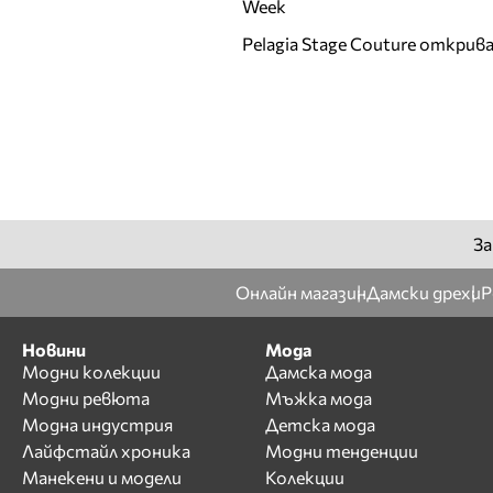
Week
Pelagia Stage Couture открив
За
Онлайн магазин
Дамски дрехи
Р
Новини
Мода
Модни колекции
Дамска мода
Модни ревюта
Мъжка мода
Модна индустрия
Детска мода
Лайфстайл хроника
Модни тенденции
Манекени и модели
Колекции