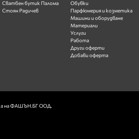
Сватбен бутик Палома
Обувки
Стоян Радичев
Парфюмерия и козметика
Машини и оборудване
Материали
Услуги
Работа
Други оферти
Добави оферта
рка на ФАШЪН.БГ ООД.