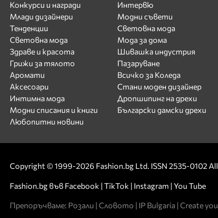
Конкурси и награди
Интервю
Млади дизайнери
Модни съвети
Тенденции
Световна мода
Световна мода
Мода за дома
Здраве и красота
Шивашка индустрия
Грижи за тялото
Пазаруване
Аромати
Всичко за Коледа
Аксесоари
Стани моден дизайнер
Интимна мода
Дропшипинг на дрехи
Модни списания и книги
Български дамски дрехи
Любопитни новини
Copyright © 1999-2026 Fashion.bg Ltd. ISSN 2535-0102 All 
Fashion.bg във
Facebook
|
TikTok
|
Instagram
|
You Tube
Препоръчваме:
Розали
|
Словото
|
IP Bulgaria
|
Create you