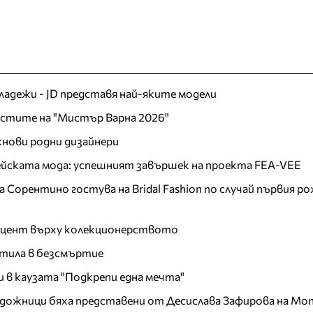
младежи - JD представя най-яките модели
листите на "Мистър Варна 2026"
хнови родни дизайнери
пейската мода: успешният завършек на проекта FEA-VEE
Сорентино гостува на Bridal Fashion по случай първия ро
акцент върху колекционерството
тила в безсмъртие
и в каузата "Подкрепи една мечта"
дожници бяха представени от Десислава Зафирова на Mon