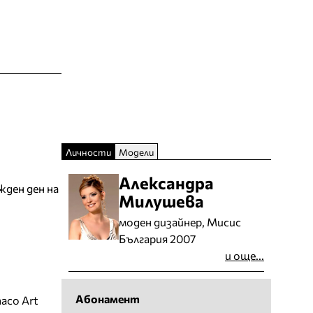
Личности
Модели
Александра
жден ден на
Милушева
моден дизайнер, Мисис
България 2007
и още...
Абонамент
aco Art