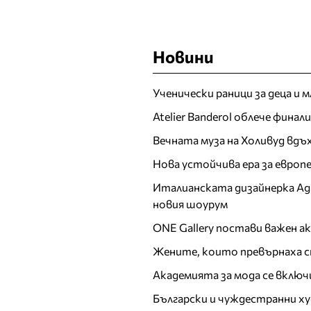
Новини
Ученически раници за деца и 
Atelier Banderol облече фина
Вечната муза на Холивуд вдъ
Нова устойчива ера за евро
Италианската дизайнерка Ада 
новия шоурум
ONE Gallery постави важен 
Жените, които превърнаха с
Академията за мода се включ
Български и чуждестранни ху