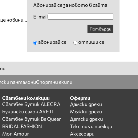
Абонирай се за новото в сайта
E-mail
ще новини...
Потвърди
абонирай се
отпиши се
ти
ски панталони
Спортни екипи
Сватбени колекции
Оферти
Сватбен Бутик ALEGRA
Дамски дрехи
Бучински салон ARETI
Мъжки дрехи
Сватбен бутик Be Queen
Детски дрехи
BRIDAL FASHION
Текстил и прежди
Mon Amour
Аксесоари