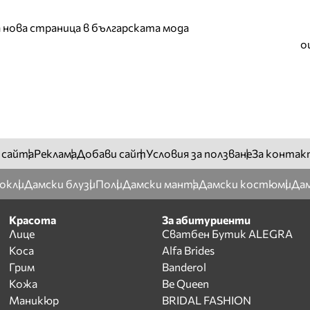
а нова страница в българската мода
о
 сайта
Реклама
Добави сайт
Условия за ползване
За контак
окли
Дамски блузи
Поли
Дамски манта
Дамски костюми
Дам
Красота
За абитуриенти
Лице
Сватбен Бутик ALEGRA
Коса
Alfa Brides
Грим
Banderol
Кожа
Be Queen
Маникюр
BRIDAL FASHION