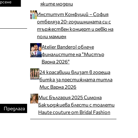
рсене
яките модели
Институт Конфуций – София
отбеляза 20-годишнината си с
тържествен концерт и ревю на
поли мамиен
Atelier Banderol облече
финалистите на "Мистър
Варна 2026"
24 красавици влизат в гореща
битка за престижната титла
Мис Варна 2026
Мис България 2025 Симона
Бакърджиева блести с тоалети
Предлага
Haute couture от Bridal Fashion