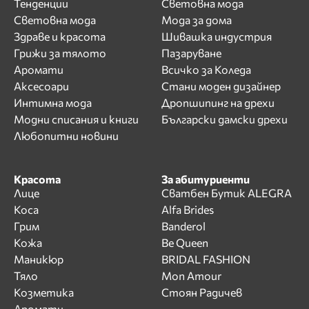
Тенденции
Световна мода
Световна мода
Мода за дома
Здраве и красота
Шивашка индустрия
Грижи за тялото
Пазаруване
Аромати
Всичко за Коледа
Аксесоари
Стани моден дизайнер
Интимна мода
Дропшипинг на дрехи
Модни списания и книги
Български дамски дрехи
Любопитни новини
Красота
За абитуриенти
Лице
Сватбен Бутик ALEGRA
Коса
Alfa Brides
Грим
Banderol
Кожа
Be Queen
Маникюр
BRIDAL FASHION
Тяло
Mon Amour
Козметика
Стоян Радичев
Аромати