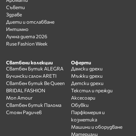
Съвети
Здраве
Диети и отслабване
Интимно
Лунна диета 2026
Ruse Fashion Week
Сватбени колекции
Оферти
Сватбен Бутик ALEGRA
Дамски дрехи
Бучински салон ARETI
Мъжки дрехи
Сватбен бутик Be Queen
Детски дрехи
BRIDAL FASHION
Текстил и прежди
Mon Amour
Аксесоари
Сватбен бутик Палома
Обувки
Стоян Радичев
Парфюмерия и
козметика
Машини и оборудване
Материали