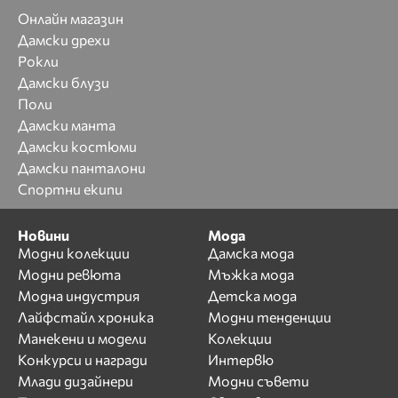
Онлайн магазин
Дамски дрехи
Рокли
Дамски блузи
Поли
Дамски манта
Дамски костюми
Дамски панталони
Спортни екипи
Новини
Мода
Модни колекции
Дамска мода
Модни ревюта
Мъжка мода
Модна индустрия
Детска мода
Лайфстайл хроника
Модни тенденции
Манекени и модели
Колекции
Конкурси и награди
Интервю
Млади дизайнери
Модни съвети