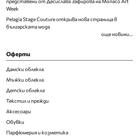
представени от Десислава Зафирова на Monaco Art
Week
Pelagia Stage Couture открива нова страница в
българската мода
още новини...
Оферти
Дамски облекла
Мъжки облекла
Детски облекла
Текстил и прежди
Аксесоари
Обувки
Парфюмерия и козметика