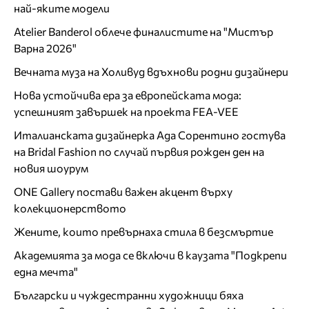
най-яките модели
Atelier Banderol облече финалистите на "Мистър
Варна 2026"
Вечната муза на Холивуд вдъхнови родни дизайнери
Нова устойчива ера за европейската мода:
успешният завършек на проекта FEA-VEE
Италианската дизайнерка Ада Сорентино гостува
на Bridal Fashion по случай първия рожден ден на
новия шоурум
ONE Gallery постави важен акцент върху
колекционерството
Жените, които превърнаха стила в безсмъртие
Академията за мода се включи в каузата "Подкрепи
една мечта"
Български и чуждестранни художници бяха