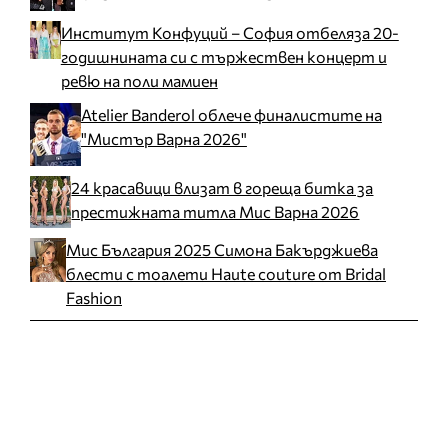
Институт Конфуций – София отбеляза 20-
годишнината си с тържествен концерт и
ревю на поли мамиен
Atelier Banderol облече финалистите на
"Мистър Варна 2026"
24 красавици влизат в гореща битка за
престижната титла Мис Варна 2026
Мис България 2025 Симона Бакърджиева
блести с тоалети Haute couture от Bridal
Fashion