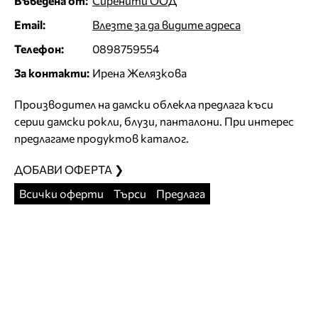
Въведена от:
Сиренити ООД
Email:
Влезте за да видите адреса
Телефон:
0898759554
За контакти:
Ирена Желязкова
Производител на дамски облекла предлага къси
серии дамски рокли, блузи, панталони. При интерес
предлагаме продуктов каталог.
ДОБАВИ ОФЕРТА ❯
Всички оферти
Търси
Предлага