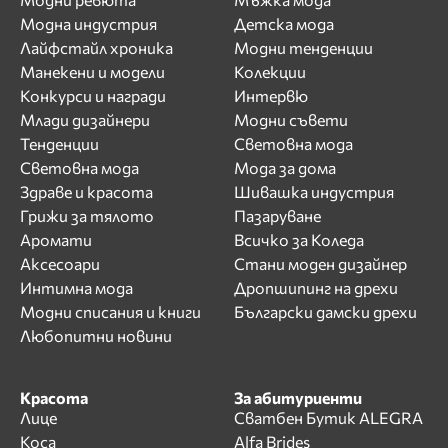
Модна индустрия
Детска мода
Лайфстайл хроника
Модни тенденции
Манекени и модели
Колекции
Конкурси и награди
Интервю
Млади дизайнери
Модни съвети
Тенденции
Световна мода
Световна мода
Мода за дома
Здраве и красота
Шивашка индустрия
Грижи за тялото
Пазаруване
Аромати
Всичко за Коледа
Аксесоари
Стани моден дизайнер
Интимна мода
Дропшипинг на дрехи
Модни списания и книги
Български дамски дрехи
Любопитни новини
Красота
За абитуриенти
Лице
Сватбен Бутик ALEGRA
Коса
Alfa Brides