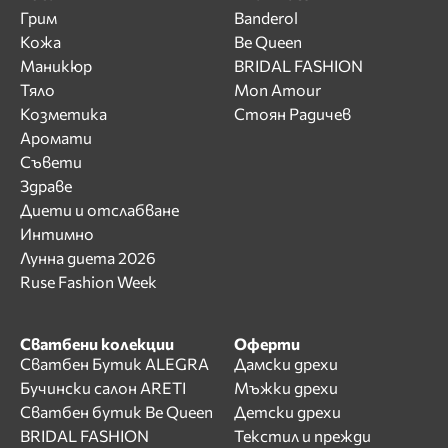
Грим
Banderol
Кожа
Be Queen
Маникюр
BRIDAL FASHION
Тяло
Mon Amour
Козметика
Стоян Радичев
Аромати
Съвети
Здраве
Диети и отслабване
Интимно
Лунна диета 2026
Ruse Fashion Week
Сватбени колекции
Оферти
Сватбен Бутик ALEGRA
Дамски дрехи
Бучински салон ARETI
Мъжки дрехи
Сватбен бутик Be Queen
Детски дрехи
BRIDAL FASHION
Текстил и прежди