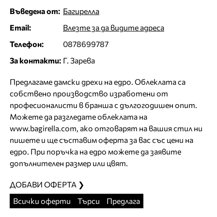
Въведена от:
Багирелла
Email:
Влезте за да видите адреса
Телефон:
0878699787
За контакти:
Г. Зарева
Предлагаме дамски дрехи на едро. Облеклата са
собствено производство изработени от
професионалисти в бранша с дългогодишен опит.
Можете да разгледате облеклата на
www.bagirella.com, ако отговарят на вашия стил ни
пишете и ще съставим оферта за вас със цени на
едро. При поръчка на едро можете да заявите
допълнителен размер или цвят.
ДОБАВИ ОФЕРТА ❯
Всички оферти
Търси
Предлага