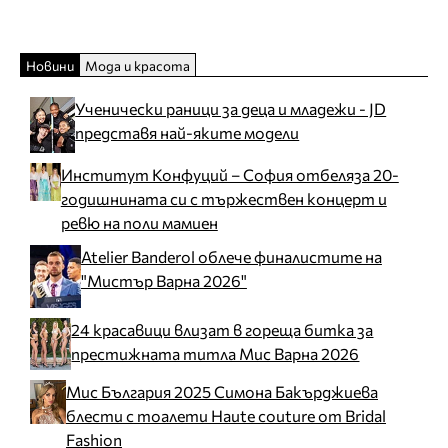
Новини
Мода и красота
Ученически раници за деца и младежи - JD
представя най-яките модели
Институт Конфуций – София отбеляза 20-
годишнината си с тържествен концерт и
ревю на поли мамиен
Atelier Banderol облече финалистите на
"Мистър Варна 2026"
24 красавици влизат в гореща битка за
престижната титла Мис Варна 2026
Мис България 2025 Симона Бакърджиева
блести с тоалети Haute couture от Bridal
Fashion