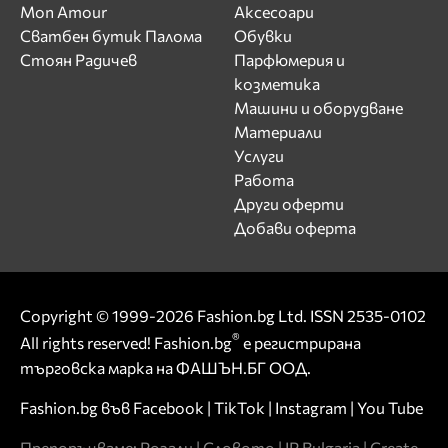
Mon Amour
Аксесоари
Сватбен бутик Палома
Обувки
Стоян Радичев
Парфюмерия и
козметика
Машини и оборудване
Материали
Услуги
Работа
Други оферти
Добави оферта
Copyright © 1999-2026 Fashion.bg Ltd. ISSN 2535-0102
®
All rights reserved! Fashion.bg
е регистрирана
търговска марка на ФАШЪН.БГ ООД.
Fashion.bg във
Facebook
|
TikTok
|
Instagram
|
You Tube
Препоръчваме:
Розали
|
Словото
|
IP Bulgaria
|
Create