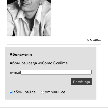
и още...
Абонамент
Абонирай се за новото в сайта
E-mail
Потвърди
абонирай се
отпиши се