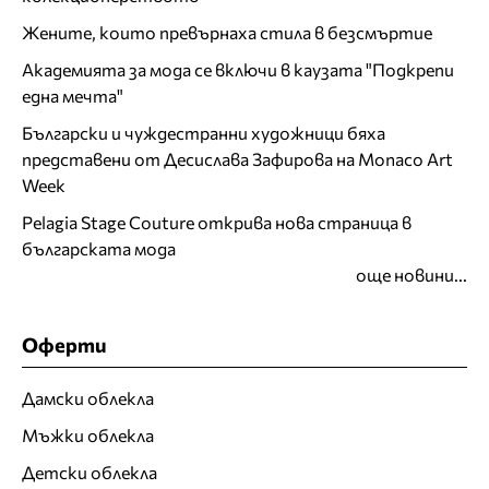
Жените, които превърнаха стила в безсмъртие
Академията за мода се включи в каузата "Подкрепи
една мечта"
Български и чуждестранни художници бяха
представени от Десислава Зафирова на Monaco Art
Week
Pelagia Stage Couture открива нова страница в
българската мода
още новини...
Оферти
Дамски облекла
Мъжки облекла
Детски облекла