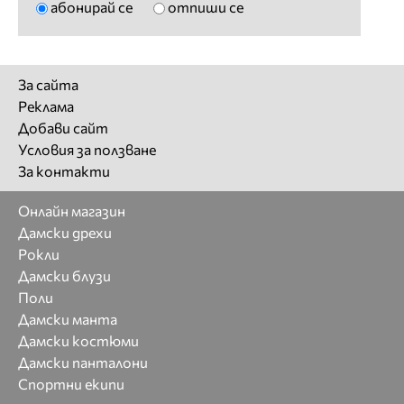
абонирай се
отпиши се
За сайта
Реклама
Добави сайт
Условия за ползване
За контакти
Онлайн магазин
Дамски дрехи
Рокли
Дамски блузи
Поли
Дамски манта
Дамски костюми
Дамски панталони
Спортни екипи