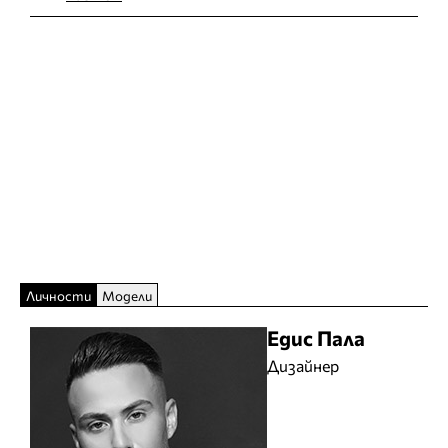
Личности
Модели
Едис Пала
Дизайнер