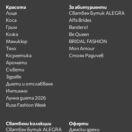
Красота
За абитуриенти
Лице
Сватбен Бутик ALEGRA
Коса
Alfa Brides
Грим
Banderol
Кожа
Be Queen
Маникюр
BRIDAL FASHION
Тяло
Mon Amour
Козметика
Стоян Радичев
Аромати
Съвети
Здраве
Диети и отслабване
Интимно
Лунна диета 2026
Ruse Fashion Week
Сватбени колекции
Оферти
Сватбен Бутик ALEGRA
Дамски дрехи