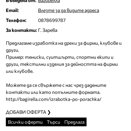
Въведена от:
Багирелла
Email:
Влезте за да видите адреса
Телефон:
0878699787
За контакти:
Г. Зарева
Предлагаме изработка на дрехи за фирми, клубове и
други.
Пример: тениски, суитшърти, спортни екипи и
други, текстилни изделия за дейността на фирми
или клубове.
Можете да се свържете с нас чрез дадените
контакти или като попълните формата.
http://bagirella.com/izrabotka-po-porachka/
ДОБАВИ ОФЕРТА ❯
Всички оферти
Търси
Предлага