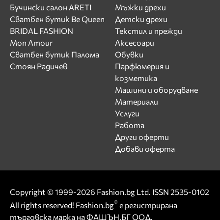
Бучински салон ARETI
Мъжки дрехи
Сватбен бутик Be Queen
Детски дрехи
BRIDAL FASHION
Текстил и прежди
Mon Amour
Аксесоари
Сватбен бутик Палома
Обувки
Стоян Радичев
Парфюмерия и
козметика
Машини и оборудване
Материали
Услуги
Работа
Други оферти
Добави оферта
Copyright © 1999-2026 Fashion.bg Ltd. ISSN 2535-0102
®
All rights reserved! Fashion.bg
е регистрирана
търговска марка на ФАШЪН.БГ ООД.