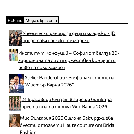
Новини
Мода и красота
Ученически раници за деца и младежи - JD
представя най-яките модели
Институт Конфуций – София отбеляза 20-
годишнината си с тържествен концерт и
ревю на поли мамиен
Atelier Banderol облече финалистите на
"Мистър Варна 2026"
24 красавици влизат в гореща битка за
престижната титла Мис Варна 2026
Мис България 2025 Симона Бакърджиева
блести с тоалети Haute couture от Bridal
Fashion