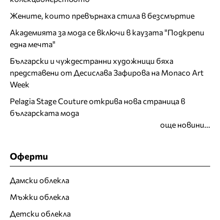
Жените, които превърнаха стила в безсмъртие
Академията за мода се включи в каузата "Подкрепи
една мечта"
Български и чуждестранни художници бяха
представени от Десислава Зафирова на Monaco Art
Week
Pelagia Stage Couture открива нова страница в
българската мода
още новини...
Оферти
Дамски облекла
Мъжки облекла
Детски облекла