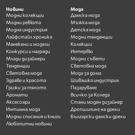
Новини
Мода
Модни колекции
Дамска мода
Модни ревюта
Мъжка мода
Модна индустрия
Детска мода
Лайфстайл хроника
Модни тенденции
Манекени и модели
Колекции
Конкурси и награди
Интервю
Млади дизайнери
Модни съвети
Тенденции
Световна мода
Световна мода
Мода за дома
Здраве и красота
Шивашка индустрия
Грижи за тялото
Пазаруване
Аромати
Всичко за Коледа
Аксесоари
Стани моден дизайнер
Интимна мода
Дропшипинг на дрехи
Модни списания и книги
Български дамски дрехи
Любопитни новини