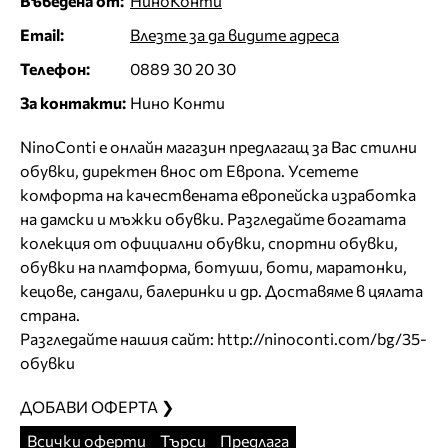
Въведена от:
НиноКонти
Email:
Влезте за да видите адреса
Телефон:
0889 30 20 30
За контакти:
Нино Конти
NinoConti е онлайн магазин предлагащ за Вас стилни
обувки, директен внос от Европа. Усетете
комфорта на качествената европейска изработка
на дамски и мъжки обувки. Разгледайте богатата
колекция от официални обувки, спортни обувки,
обувки на платформа, ботуши, боти, маратонки,
кецове, сандали, балеринки и др. Доставяме в цялата
страна.
Разгледайте нашия сайт: http://ninoconti.com/bg/35-
обувки
ДОБАВИ ОФЕРТА ❯
Всички оферти
Търси
Предлага