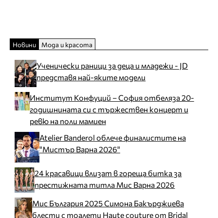
Новини
Мода и красота
Ученически раници за деца и младежи - JD
представя най-яките модели
Институт Конфуций – София отбеляза 20-
годишнината си с тържествен концерт и
ревю на поли мамиен
Atelier Banderol облече финалистите на
"Мистър Варна 2026"
24 красавици влизат в гореща битка за
престижната титла Мис Варна 2026
Мис България 2025 Симона Бакърджиева
блести с тоалети Haute couture от Bridal