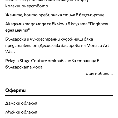
колекционерството
Жените, които превърнаха стила в безсмъртие
Академията за мода се включи в каузата "Подкрепи
една мечта"
Български и чуждестранни художници бяха
представени от Десислава Зафирова на Monaco Art
Week
Pelagia Stage Couture открива нова страница в
българската мода
още новини...
Оферти
Дамски облекла
Мъжки облекла