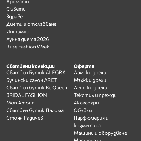
Аромати
Съвети
Здраве
Диети и отслабване
Интимно
Лунна диета 2026
Ruse Fashion Week
Сватбени колекции
Оферти
Сватбен Бутик ALEGRA
Дамски дрехи
Бучински салон ARETI
Мъжки дрехи
Сватбен бутик Be Queen
Детски дрехи
BRIDAL FASHION
Текстил и прежди
Mon Amour
Аксесоари
Сватбен бутик Палома
Обувки
Стоян Радичев
Парфюмерия и
козметика
Машини и оборудване
Материали