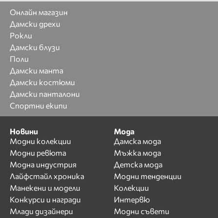
Онлайн магазин
Дамски дрехи
Рокли
Дамски блузи
Поли
Дамски манта
Дамски костюми
Дамски панталони
Спортни екипи
Новини
Мода
Модни колекции
Дамска мода
Модни ревюта
Мъжка мода
Модна индустрия
Детска мода
Лайфстайл хроника
Модни тенденции
Манекени и модели
Колекции
Конкурси и награди
Интервю
Млади дизайнери
Модни съвети