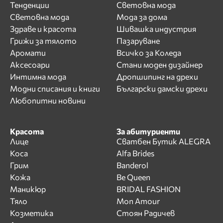
Тенденции
Световна мода
Световна мода
Мода за дома
Здраве и красота
Шивашка индустрия
Грижи за тялото
Пазаруване
Аромати
Всичко за Коледа
Аксесоари
Стани моден дизайнер
Интимна мода
Дропшипинг на дрехи
Модни списания и книги
Български дамски дрехи
Любопитни новини
Красота
За абитуриенти
Лице
Сватбен Бутик ALEGRA
Коса
Alfa Brides
Грим
Banderol
Кожа
Be Queen
Маникюр
BRIDAL FASHION
Тяло
Mon Amour
Козметика
Стоян Радичев