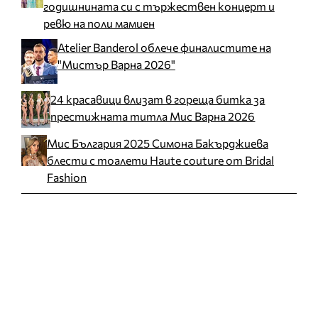
годишнината си с тържествен концерт и
ревю на поли мамиен
Atelier Banderol облече финалистите на
"Мистър Варна 2026"
24 красавици влизат в гореща битка за
престижната титла Мис Варна 2026
Мис България 2025 Симона Бакърджиева
блести с тоалети Haute couture от Bridal
Fashion