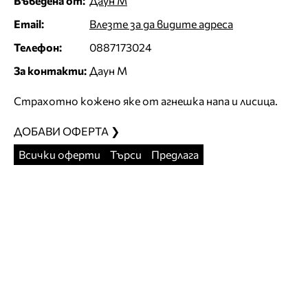
Въведена от:
Даун М
Email:
Влезте за да видите адреса
Телефон:
0887173024
За контакти:
Даун М
Страхотно кожено яке от агнешка напа и лисица.
ДОБАВИ ОФЕРТА ❯
Всички оферти
Търси
Предлага