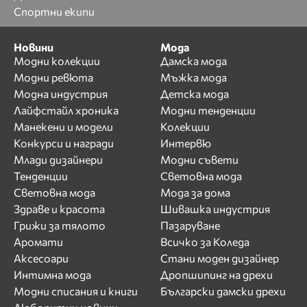
Спортни екипи
Новини
Мода
Модни колекции
Дамска мода
Модни ревюта
Мъжка мода
Модна индустрия
Детска мода
Лайфстайл хроника
Модни тенденции
Манекени и модели
Колекции
Конкурси и награди
Интервю
Млади дизайнери
Модни съвети
Тенденции
Световна мода
Световна мода
Мода за дома
Здраве и красота
Шивашка индустрия
Грижи за тялото
Пазаруване
Аромати
Всичко за Коледа
Аксесоари
Стани моден дизайнер
Интимна мода
Дропшипинг на дрехи
Модни списания и книги
Български дамски дрехи