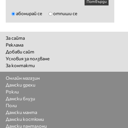
Потвърди
абонирай се
отпиши се
За сайта
Реклама
Добави сайт
Условия за ползване
За контакти
Онлайн магазин
Дамски дрехи
Рокли
Дамски блузи
Поли
Дамски манта
Дамски костюми
Дамски панталони