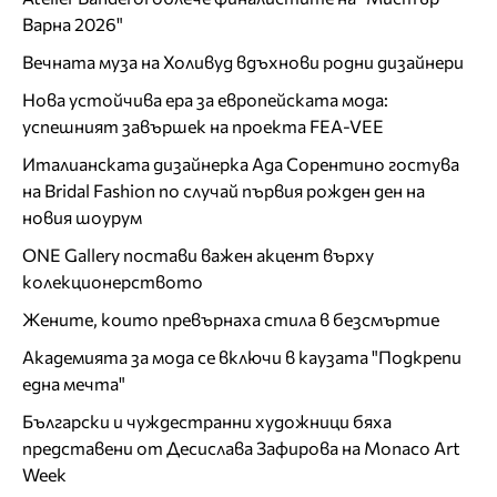
Варна 2026"
Вечната муза на Холивуд вдъхнови родни дизайнери
Нова устойчива ера за европейската мода:
успешният завършек на проекта FEA-VEE
Италианската дизайнерка Ада Сорентино гостува
на Bridal Fashion по случай първия рожден ден на
новия шоурум
ONE Gallery постави важен акцент върху
колекционерството
Жените, които превърнаха стила в безсмъртие
Академията за мода се включи в каузата "Подкрепи
една мечта"
Български и чуждестранни художници бяха
представени от Десислава Зафирова на Monaco Art
Week