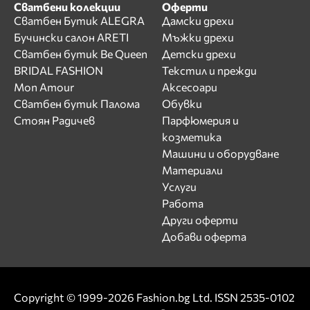
Сватбени колекции
Оферти
Сватбен Бутик ALEGRA
Дамски дрехи
Бучински салон ARETI
Мъжки дрехи
Сватбен бутик Be Queen
Детски дрехи
BRIDAL FASHION
Текстил и прежди
Mon Amour
Аксесоари
Сватбен бутик Палома
Обувки
Стоян Радичев
Парфюмерия и
козметика
Машини и оборудване
Материали
Услуги
Работа
Други оферти
Добави оферта
Copyright © 1999-2026 Fashion.bg Ltd. ISSN 2535-0102