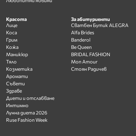
Любопитни новини
Красота
За абитуриенти
Лице
Сватбен Бутик ALEGRA
Коса
Alfa Brides
Грим
Banderol
Кожа
Be Queen
Маникюр
BRIDAL FASHION
Тяло
Mon Amour
Козметика
Стоян Радичев
Аромати
Съвети
Здраве
Диети и отслабване
Интимно
Лунна диета 2026
Ruse Fashion Week