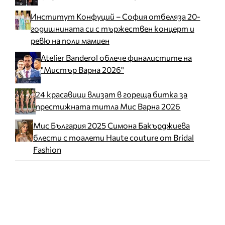
Институт Конфуций – София отбеляза 20-
годишнината си с тържествен концерт и
ревю на поли мамиен
Atelier Banderol облече финалистите на
"Мистър Варна 2026"
24 красавици влизат в гореща битка за
престижната титла Мис Варна 2026
Мис България 2025 Симона Бакърджиева
блести с тоалети Haute couture от Bridal
Fashion