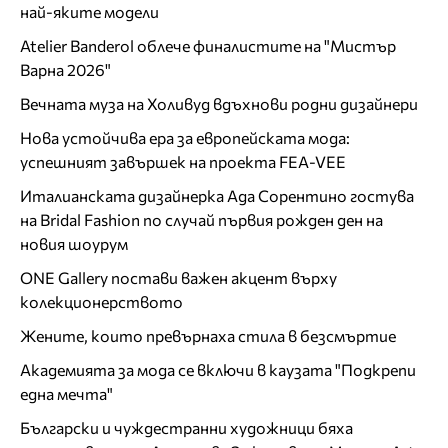
най-яките модели
Atelier Banderol облече финалистите на "Мистър
Варна 2026"
Вечната муза на Холивуд вдъхнови родни дизайнери
Нова устойчива ера за европейската мода:
успешният завършек на проекта FEA-VEE
Италианската дизайнерка Ада Сорентино гостува
на Bridal Fashion по случай първия рожден ден на
новия шоурум
ONE Gallery постави важен акцент върху
колекционерството
Жените, които превърнаха стила в безсмъртие
Академията за мода се включи в каузата "Подкрепи
една мечта"
Български и чуждестранни художници бяха