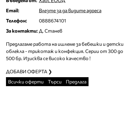
Въведена от:
Хаос ЕООД
Email:
Влезте за да видите адреса
Телефон:
0888674101
За контакти:
Д. Станев
Предлагаме работа на ишлеме за бебешки и детски
облекла - трикотаж и конфекция. Серии от 300 до
500 бр. Изисква се високо качество !
ДОБАВИ ОФЕРТА ❯
Всички оферти
Търси
Предлага