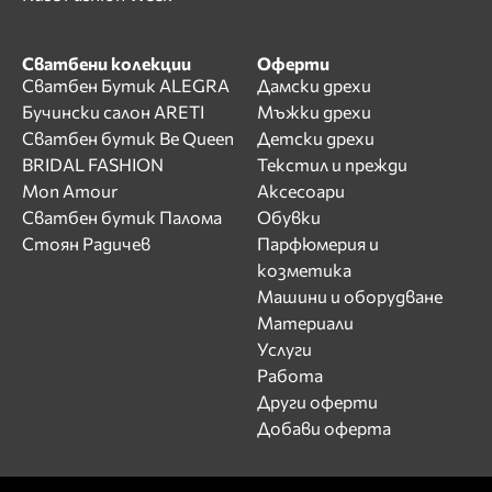
Сватбени колекции
Оферти
Сватбен Бутик ALEGRA
Дамски дрехи
Бучински салон ARETI
Мъжки дрехи
Сватбен бутик Be Queen
Детски дрехи
BRIDAL FASHION
Текстил и прежди
Mon Amour
Аксесоари
Сватбен бутик Палома
Обувки
Стоян Радичев
Парфюмерия и
козметика
Машини и оборудване
Материали
Услуги
Работа
Други оферти
Добави оферта