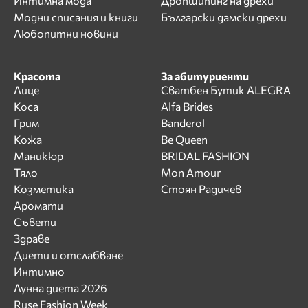
Интимна мода
Дропшипинг на дрехи
Модни списания и книги
Български дамски дрехи
Любопитни новини
Красота
За абитуриенти
Лице
Сватбен Бутик ALEGRA
Коса
Alfa Brides
Грим
Banderol
Кожа
Be Queen
Маникюр
BRIDAL FASHION
Тяло
Mon Amour
Козметика
Стоян Радичев
Аромати
Съвети
Здраве
Диети и отслабване
Интимно
Лунна диета 2026
Ruse Fashion Week