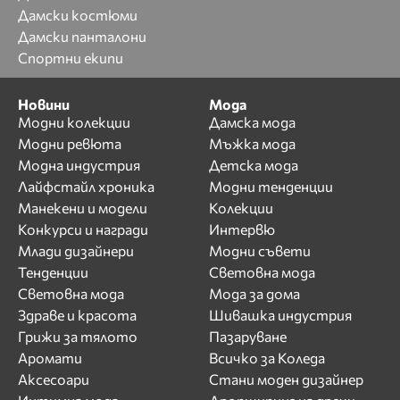
Дамски костюми
Дамски панталони
Спортни екипи
Новини
Мода
Модни колекции
Дамска мода
Модни ревюта
Мъжка мода
Модна индустрия
Детска мода
Лайфстайл хроника
Модни тенденции
Манекени и модели
Колекции
Конкурси и награди
Интервю
Млади дизайнери
Модни съвети
Тенденции
Световна мода
Световна мода
Мода за дома
Здраве и красота
Шивашка индустрия
Грижи за тялото
Пазаруване
Аромати
Всичко за Коледа
Аксесоари
Стани моден дизайнер