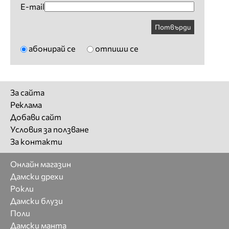
E-mail
Потвърди
абонирай се
отпиши се
За сайта
Реклама
Добави сайт
Условия за ползване
За контакти
Онлайн магазин
Дамски дрехи
Рокли
Дамски блузи
Поли
Дамски манта