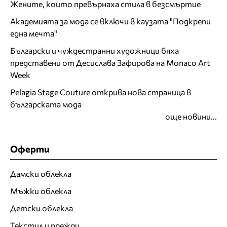
Жените, които превърнаха стила в безсмъртие
Академията за мода се включи в каузата "Подкрепи
една мечта"
Български и чуждестранни художници бяха
представени от Десислава Зафирова на Monaco Art
Week
Pelagia Stage Couture открива нова страница в
българската мода
още новини...
Оферти
Дамски облекла
Мъжки облекла
Детски облекла
Текстил и прежди