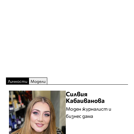
Личности
Модели
Силвия
Кабаиванова
Моден журналист и
бизнес дама