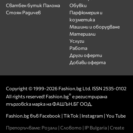
Сватбен бутик Палома
Обувки
Стоян Радичев
Парфюмерия и
козметика
Машини и оборудване
Материали
Услуги
Работа
Други оферти
Добави оферта
Copyright © 1999-2026 Fashion.bg Ltd. ISSN 2535-0102
®
All rights reserved! Fashion.bg
е регистрирана
търговска марка на ФАШЪН.БГ ООД.
Fashion.bg във
Facebook
|
TikTok
|
Instagram
|
You Tube
Препоръчваме:
Розали
|
Словото
|
IP Bulgaria
|
Create