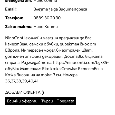
Въведена от:
НиноКонти
Email:
Влезте за да видите адреса
Телефон:
0889 30 20 30
За контакти:
Нино Конти
NinoConti е онлайн магазин предлагащ за вас
качествени дамски обувки, директен внос от
Европа. Интересен модел в неотрален цвят,
допълнен от фина декорация. Доставки в цялата
страна. Разгледайте на: https://ninoconti.com/bg/35-
обувки Материал: Еко кожа Стелка: Естествена
Кожа Височина на тока: 7 см. Номера
36,37,38,39,40,41
ДОБАВИ ОФЕРТА ❯
Всички оферти
Търси
Предлага