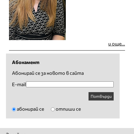
и още...
Абонамент
Абонирай се за новото в сайта
E-mail
Потвърди
абонирай се
отпиши се