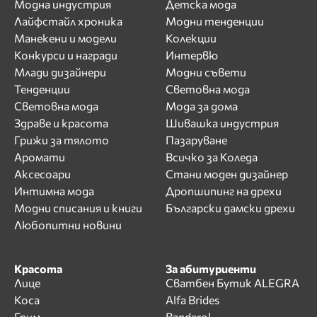
Модна индустрия
Детска мода
Лайфстайл хроника
Модни тенденции
Манекени и модели
Колекции
Конкурси и награди
Интервю
Млади дизайнери
Модни съвети
Тенденции
Световна мода
Световна мода
Мода за дома
Здраве и красота
Шивашка индустрия
Грижи за тялото
Пазаруване
Аромати
Всичко за Коледа
Аксесоари
Стани моден дизайнер
Интимна мода
Дропшипинг на дрехи
Модни списания и книги
Български дамски дрехи
Любопитни новини
Красота
За абитуриенти
Лице
Сватбен Бутик ALEGRA
Коса
Alfa Brides
Грим
Banderol