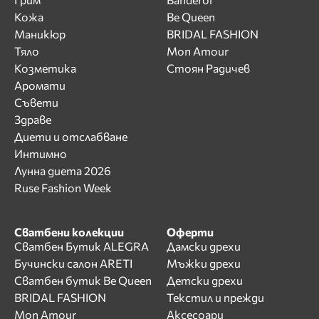
Кожа
Be Queen
Маникюр
BRIDAL FASHION
Тяло
Mon Amour
Козметика
Стоян Радичев
Аромати
Съвети
Здраве
Диети и отслабване
Интимно
Лунна диета 2026
Ruse Fashion Week
Сватбени колекции
Оферти
Сватбен Бутик ALEGRA
Дамски дрехи
Бучински салон ARETI
Мъжки дрехи
Сватбен бутик Be Queen
Детски дрехи
BRIDAL FASHION
Текстил и прежди
Mon Amour
Аксесоари