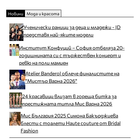
Новини
Мода и красота
Ученически раници за деца и младежи - JD
представя най-яките модели
Институт Конфуций – София отбеляза 20-
годишнината си с тържествен концерт и
ревю на поли мамиен
Atelier Banderol облече финалистите на
"Мистър Варна 2026"
24 красавици влизат в гореща битка за
престижната титла Мис Варна 2026
Мис България 2025 Симона Бакърджиева
блести с тоалети Haute couture от Bridal
Fashion