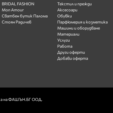
BRIDAL FASHION
Текстил и прежди
Mon Amour
Аксесоари
Сватбен бутик Палома
Обувки
Стоян Радичев
Парфюмерия и козметика
Машини и оборудване
Материали
Услуги
Работа
Други оферти
Добави оферта
рка на ФАШЪН.БГ ООД.