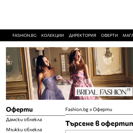
FASHION.BG
КОЛЕКЦИИ
ДИРЕКТОРИЯ
ОФЕРТИ
МАГ
Оферти
Fashion.bg
»
Оферти
Дамски облекла
Търсене в оферти
Мъжки облекла