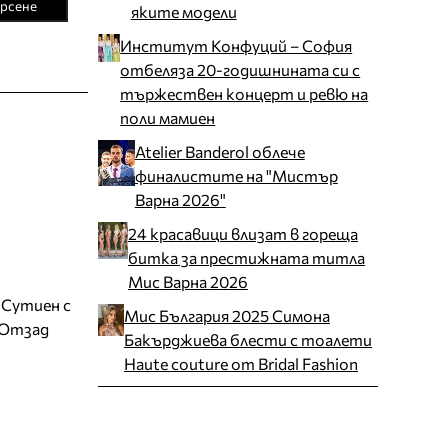
рсене
яките модели
Институт Конфуций – София
отбеляза 20-годишнината си с
тържествен концерт и ревю на
поли мамиен
Atelier Banderol облече
финалистите на "Мистър
Варна 2026"
24 красавици влизат в гореща
битка за престижната титла
Мис Варна 2026
 Сутиен с
Мис България 2025 Симона
 Отзад
Бакърджиева блести с тоалети
Haute couture от Bridal Fashion