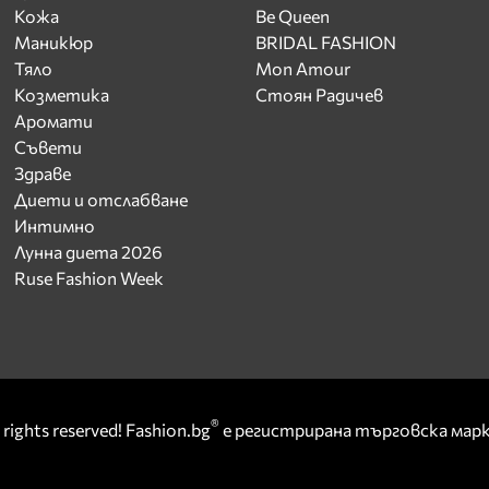
Кожа
Be Queen
Маникюр
BRIDAL FASHION
Тяло
Mon Amour
Козметика
Стоян Радичев
Аромати
Съвети
Здраве
Диети и отслабване
Интимно
Лунна диета 2026
Ruse Fashion Week
®
rights reserved! Fashion.bg
е регистрирана търговска ма