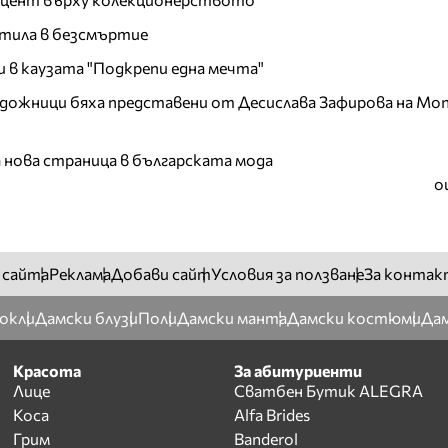
тила в безсмъртие
и в каузата "Подкрепи една мечта"
дожници бяха представени от Десислава Зафирова на Mon
а нова страница в българската мода
о
 сайта
Реклама
Добави сайт
Условия за ползване
За контак
окли
Дамски блузи
Поли
Дамски манта
Дамски костюми
Дам
Красота
За абитуриенти
Лице
Сватбен Бутик ALEGRA
Коса
Alfa Brides
Грим
Banderol