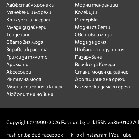
Лайфстайл хроника
Модни тенденции
Манекени и модели
Колекции
Конкурси и награди
Интервю
Млади дизайнери
Модни съвети
Тенденции
Световна мода
Световна мода
Мода за дома
Здраве и красота
Шивашка индустрия
Грижи за тялото
Пазаруване
Аромати
Всичко за Коледа
Аксесоари
Стани моден дизайнер
Интимна мода
Дропшипинг на дрехи
Модни списания и книги
Български дамски дрехи
Любопитни новини
Copyright © 1999-2026 Fashion.bg Ltd. ISSN 2535-0102 All 
Fashion.bg във
Facebook
|
TikTok
|
Instagram
|
You Tube