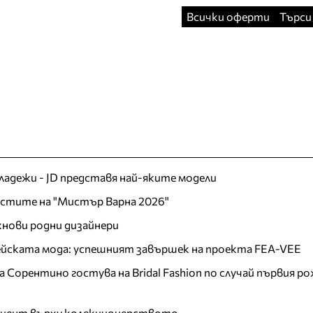
Всички оферти
Търси
младежи - JD представя най-яките модели
листите на "Мистър Варна 2026"
хнови родни дизайнери
пейската мода: успешният завършек на проекта FEA-VEE
Сорентино гостува на Bridal Fashion по случай първия ро
акцент върху колекционерството