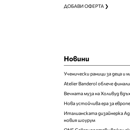
ДОБАВИ ОФЕРТА ❯
Новини
Ученически раници за деца и 
Atelier Banderol облече фина
Вечната муза на Холивуд вдъ
Нова устойчива ера за евро
Италианската дизайнерка Ада 
новия шоурум
ONE Gallery постави важен 