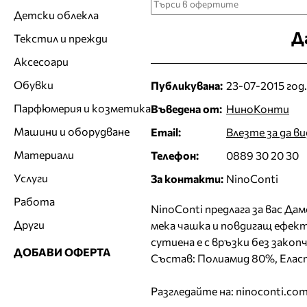
Детски облекла
Д
Текстил и прежди
Аксесоари
Обувки
Публикувана:
23-07-2015 год.
Парфюмерия и козметика
Въведена от:
НиноКонти
Машини и оборудване
Email:
Влезте за да в
Материали
Телефон:
0889 30 20 30
Услуги
За контакти:
NinoConti
Работа
NinoConti предлага за вас Да
Други
мека чашка и повдигащ ефект
сутиена е с връзки без закоп
ДОБАВИ ОФЕРТА
Състав: Полиамид 80%, Елас
Разгледайте на: ninoconti.co