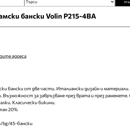
тъ
амски бански Volin P215-4BA
идите адреса
мски бански от две части. Италиански дизайн и материали.
. Възможност за завръзване през врата и през раменете.
чалки. Класически бикини.
тан 20%
m/bg/45-бански