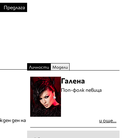
Предлага
Личности
Модели
Галена
Поп-фолк певица
жден ден на
и още...