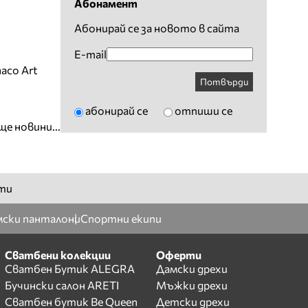
Абонамент
Абонирай се за новото в сайта
E-mail
aco Art
Потвърди
абонирай се
отпиши се
ще новини...
ти
ски панталони
Спортни екипи
Сватбени колекции
Оферти
Сватбен Бутик ALEGRA
Дамски дрехи
Бучински салон ARETI
Мъжки дрехи
Сватбен бутик Be Queen
Детски дрехи