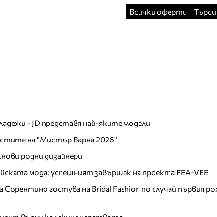
Всички оферти
Търси
младежи - JD представя най-яките модели
листите на "Мистър Варна 2026"
хнови родни дизайнери
пейската мода: успешният завършек на проекта FEA-VEE
Сорентино гостува на Bridal Fashion по случай първия ро
акцент върху колекционерството