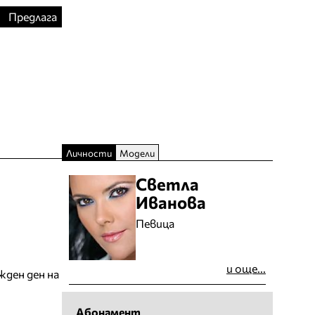
Предлага
Личности
Модели
Светла
Иванова
Певица
и още...
жден ден на
Абонамент