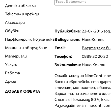
Детски облекла
Текстил и прежди
Аксесоари
Обувки
Публикувана:
23-07-2015 год.
Парфюмерия и козметика
Въведена от:
НиноКонти
Машини и оборудване
Email:
Влезте за да в
Материали
Телефон:
0889 30 20 30
Услуги
За контакти:
Нино Конти
Работа
Онлайн магазин NinoConti пре
Други
високи европейски стандарти
стегнат, монолитен, с банел.
ДОБАВИ ОФЕРТА
варианта, на раменете и шият
Състав: Полиамид 80%, Елас
Разгледайте на: ninoconti.co