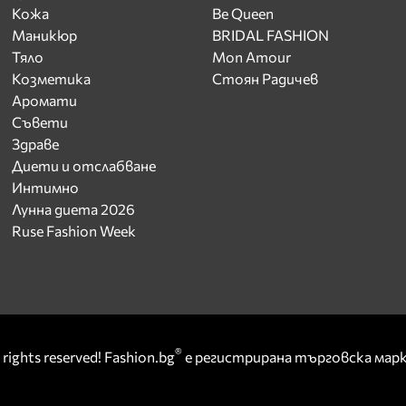
Кожа
Be Queen
Маникюр
BRIDAL FASHION
Тяло
Mon Amour
Козметика
Стоян Радичев
Аромати
Съвети
Здраве
Диети и отслабване
Интимно
Лунна диета 2026
Ruse Fashion Week
®
rights reserved! Fashion.bg
е регистрирана търговска ма