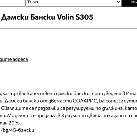
тъ
Дамски Бански Volin S305
идите адреса
длага за вас качествени дамски бански, произведени в Ита
. Дамски бански от две части СОЛАРИС, balconette сути
 Свалящите се презрамки са регулируеми по дължина, като
а. Моделът се предлага в 3 различни цвята показани на с
тан 20 %
m/bg/45-бански