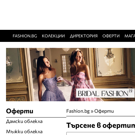
FASHION.BG
КОЛЕКЦИИ
ДИРЕКТОРИЯ
ОФЕРТИ
МАГ
Оферти
Fashion.bg
»
Оферти
Дамски облекла
Търсене в оферти
Мъжки облекла