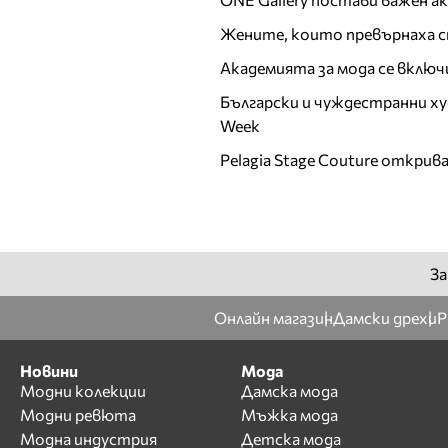
Жените, които превърнаха с
Академията за мода се включ
Български и чуждестранни ху
Week
Pelagia Stage Couture открив
За
Онлайн магазин
Дамски дрехи
Р
Новини
Мода
Модни колекции
Дамска мода
Модни ревюта
Мъжка мода
Модна индустрия
Детска мода