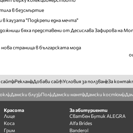
тила в безсмъртие
и в каузата "Подкрепи една мечта"
дожници бяха представени от Десислава Зафирова на Mon
а нова страница в българската мода
о
 сайта
Реклама
Добави сайт
Условия за ползване
За контак
окли
Дамски блузи
Поли
Дамски манта
Дамски костюми
Дам
Красота
За абитуриенти
Лице
Сватбен Бутик ALEGRA
Коса
Alfa Brides
Грим
Banderol