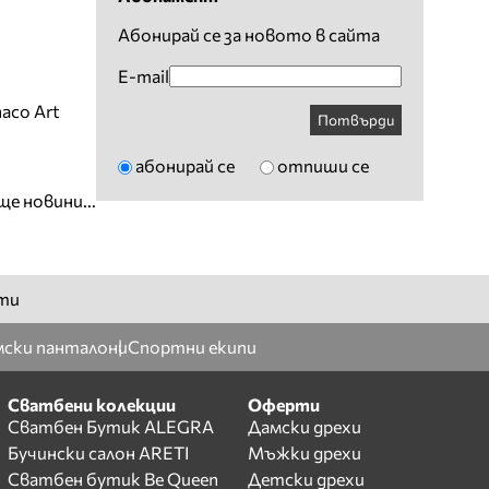
Абонирай се за новото в сайта
E-mail
aco Art
Потвърди
абонирай се
отпиши се
ще новини...
ти
ски панталони
Спортни екипи
Сватбени колекции
Оферти
Сватбен Бутик ALEGRA
Дамски дрехи
Бучински салон ARETI
Мъжки дрехи
Сватбен бутик Be Queen
Детски дрехи