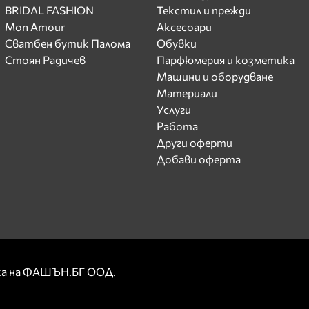
BRIDAL FASHION
Текстил и прежди
Mon Amour
Аксесоари
Сватбен бутик Палома
Обувки
Стоян Радичев
Парфюмерия и козметика
Машини и оборудване
Материали
Услуги
Работа
Други оферти
Добави оферта
рка на ФАШЪН.БГ ООД.