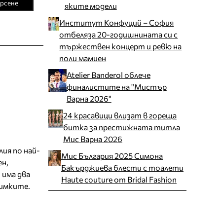
рсене
яките модели
Институт Конфуций – София
отбеляза 20-годишнината си с
тържествен концерт и ревю на
поли мамиен
Atelier Banderol облече
финалистите на "Мистър
Варна 2026"
24 красавици влизат в гореща
битка за престижната титла
Мис Варна 2026
лия по най-
Мис България 2025 Симона
ен,
Бакърджиева блести с тоалети
 има два
Haute couture от Bridal Fashion
нимките.