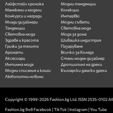
Лайфстайл хроника
Модни тенденции
Манекени и модели
Колекции
Конкурси и награди
Интервю
Млади дизайнери
Модни съвети
Тенденции
Световна мода
Световна мода
Мода за дома
Здраве и красота
Шивашка индустрия
Грижи за тялото
Пазаруване
Аромати
Всичко за Коледа
Аксесоари
Стани моден дизайнер
Интимна мода
Дропшипинг на дрехи
Модни списания и книги
Български дамски дрехи
Любопитни новини
Copyright © 1999-2026 Fashion.bg Ltd. ISSN 2535-0102 All 
Fashion.bg във
Facebook
|
TikTok
|
Instagram
|
You Tube