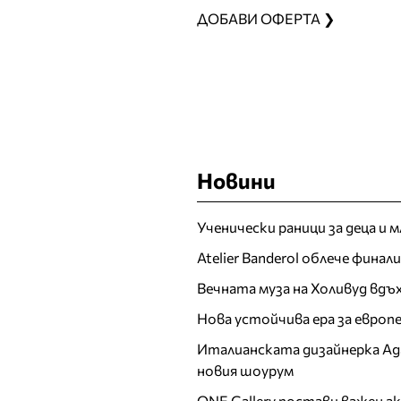
ДОБАВИ ОФЕРТА ❯
Новини
Ученически раници за деца и 
Atelier Banderol облече фина
Вечната муза на Холивуд вдъ
Нова устойчива ера за евро
Италианската дизайнерка Ада 
новия шоурум
ONE Gallery постави важен 