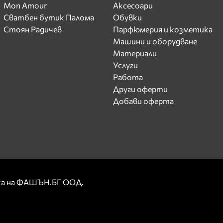
Mon Amour
Аксесоари
Сватбен бутик Палома
Обувки
Стоян Радичев
Парфюмерия и козметика
Машини и оборудване
Материали
Услуги
Работа
Други оферти
Добави оферта
рка на ФАШЪН.БГ ООД.