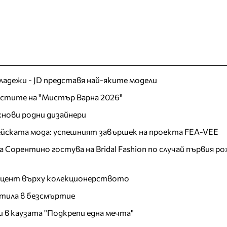
младежи - JD представя най-яките модели
листите на "Мистър Варна 2026"
хнови родни дизайнери
пейската мода: успешният завършек на проекта FEA-VEE
Сорентино гостува на Bridal Fashion по случай първия ро
акцент върху колекционерството
тила в безсмъртие
и в каузата "Подкрепи една мечта"