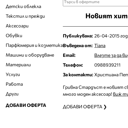
Детски облекла
Новият хит -
Текстил и прежди
Аксесоари
Обувки
Публикувана:
26-04-2015 год
Парфюмерия и козметика
Въведена от:
Tiana
Машини и оборудване
Email:
Влезте за да в
Материали
Телефон:
0988939211
Услуги
За контакти:
Христиана Пе
Работа
Гривна Стардъст е новият св
Други
много моден аксесоар!
виж т
ДОБАВИ ОФЕРТА
ДОБАВИ ОФЕРТА ❯