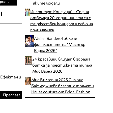
рсене
яките модели
Институт Конфуций – София
i
отбеляза 20-годишнината си с
тържествен концерт и ревю на
поли мамиен
Atelier Banderol облече
финалистите на "Мистър
Варна 2026"
24 красавици влизат в гореща
битка за престижната титла
Мис Варна 2026
 Ефектен и
Мис България 2025 Симона
Бакърджиева блести с тоалети
Haute couture от Bridal Fashion
Предлага