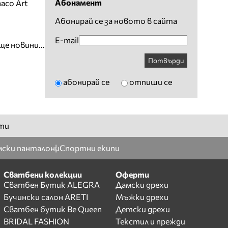
Абонамент
aco Art
Абонирай се за новото в сайта
E-mail
ще новини...
Потвърди
абонирай се
отпиши се
ти
ски панталони
Спортни екипи
Сватбени колекции
Оферти
Сватбен Бутик ALEGRA
Дамски дрехи
Бучински салон ARETI
Мъжки дрехи
Сватбен бутик Be Queen
Детски дрехи
BRIDAL FASHION
Текстил и прежди