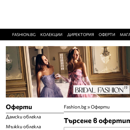
FASHION.BG
КОЛЕКЦИИ
ДИРЕКТОРИЯ
ОФЕРТИ
МАГ
Оферти
Fashion.bg
»
Оферти
Дамски облекла
Търсене в оферти
Мъжки облекла