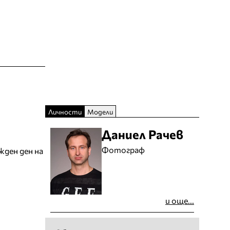
Личности
Модели
Даниел Рачев
Фотограф
жден ден на
и още...