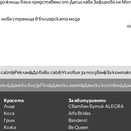
дожници бяха представени от Десислава Зафирова на Mon
а нова страница в българската мода
о
 сайта
Реклама
Добави сайт
Условия за ползване
За контак
окли
Дамски блузи
Поли
Дамски манта
Дамски костюми
Дам
Красота
За абитуриенти
Лице
Сватбен Бутик ALEGRA
Коса
Alfa Brides
Грим
Banderol
Кожа
Be Queen