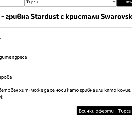
тъ
 гривна Stardust с кристали Swarovsk
.
идите адреса
трова
етовен хит-може да се носи като гривна или като колие.
ук
Всички оферти
Търси