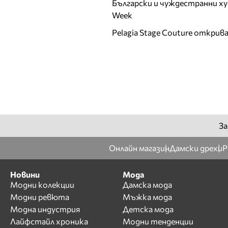
Български и чуждестранни ху
Week
Pelagia Stage Couture открив
За
Онлайн магазин
Дамски дрехи
Р
Новини
Мода
Модни колекции
Дамска мода
Модни ревюта
Мъжка мода
Модна индустрия
Детска мода
Лайфстайл хроника
Модни тенденции