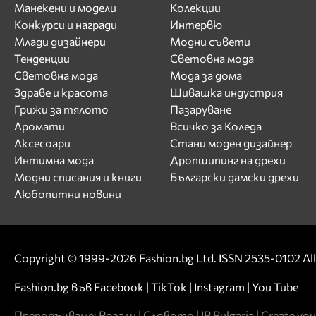
Манекени и модели
Колекции
Конкурси и награди
Интервю
Млади дизайнери
Модни съвети
Тенденции
Световна мода
Световна мода
Мода за дома
Здраве и красота
Шивашка индустрия
Грижи за тялото
Пазаруване
Аромати
Всичко за Коледа
Аксесоари
Стани моден дизайнер
Интимна мода
Дропшипинг на дрехи
Модни списания и книги
Български дамски дрехи
Любопитни новини
Copyright © 1999-2026 Fashion.bg Ltd. ISSN 2535-0102 All 
Fashion.bg във
Facebook
|
TikTok
|
Instagram
|
You Tube
Препоръчваме:
Розали
|
Словото
|
IP Bulgaria
|
Create you