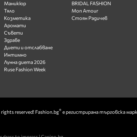
Маникюр
BRIDAL FASHION
Тяло
Mon Amour
Козметика
Стоян Радичев
Аромати
Съвети
Здраве
Диети и отслабване
Интимно
Лунна диета 2026
Ruse Fashion Week
®
rights reserved! Fashion.bg
е регистрирана търговска ма
r dress to impress
|
Capino.bg