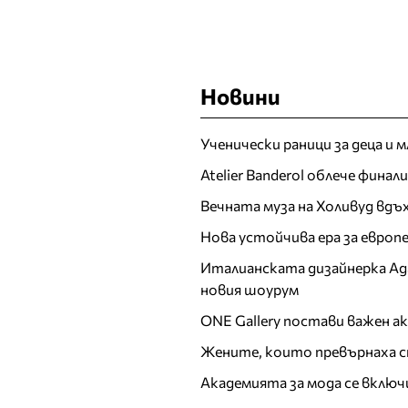
Новини
Ученически раници за деца и 
Atelier Banderol облече фина
Вечната муза на Холивуд вдъ
Нова устойчива ера за евро
Италианската дизайнерка Ада 
новия шоурум
ONE Gallery постави важен 
Жените, които превърнаха с
Академията за мода се включ