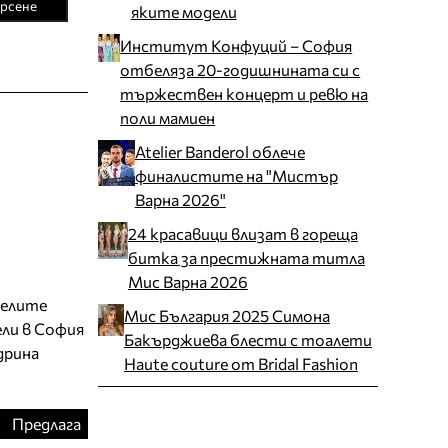
рсене
яките модели
Институт Конфуций – София
отбеляза 20-годишнината си с
тържествен концерт и ревю на
поли мамиен
Atelier Banderol облече
финалистите на "Мистър
Варна 2026"
24 красавици влизат в гореща
битка за престижната титла
Мис Варна 2026
делите
Мис България 2025 Симона
ли в София
Бакърджиева блести с тоалети
дрина
Haute couture от Bridal Fashion
Предлага