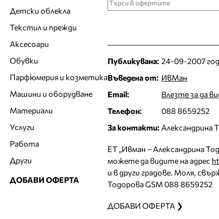
Детски облекла
Текстил и прежди
Аксесоари
Обувки
Публикувана:
24-09-2007 год
Парфюмерия и козметика
Въведена от:
ИвМан
Машини и оборудване
Email:
Влезте за да в
Материали
Телефон:
088 8659252
Услуги
За контакти:
Александрина 
Работа
ЕТ „Ивман – Александрина То
Други
можете да видите на адрес
h
и в други градове. Моля, свъ
ДОБАВИ ОФЕРТА
Тодорова GSM 088 8659252
ДОБАВИ ОФЕРТА ❯