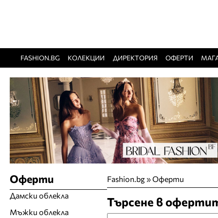
FASHION.BG
КОЛЕКЦИИ
ДИРЕКТОРИЯ
ОФЕРТИ
МАГ
Оферти
Fashion.bg
»
Оферти
Дамски облекла
Търсене в оферти
Мъжки облекла