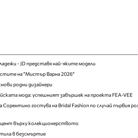
младежи - JD представя най-яките модели
листите на "Мистър Варна 2026"
хнови родни дизайнери
пейската мода: успешният завършек на проекта FEA-VEE
Сорентино гостува на Bridal Fashion по случай първия ро
акцент върху колекционерството
тила в безсмъртие