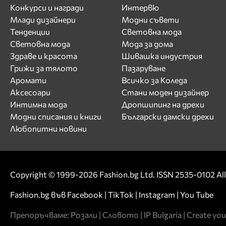
Конкурси и награди
Интервю
Млади дизайнери
Модни съвети
Тенденции
Световна мода
Световна мода
Мода за дома
Здраве и красота
Шивашка индустрия
Грижи за тялото
Пазаруване
Аромати
Всичко за Коледа
Аксесоари
Стани моден дизайнер
Интимна мода
Дропшипинг на дрехи
Модни списания и книги
Български дамски дрехи
Любопитни новини
Copyright © 1999-2026 Fashion.bg Ltd. ISSN 2535-0102 All 
Fashion.bg във
Facebook
|
TikTok
|
Instagram
|
You Tube
Препоръчваме:
Розали
|
Словото
|
IP Bulgaria
|
Create you