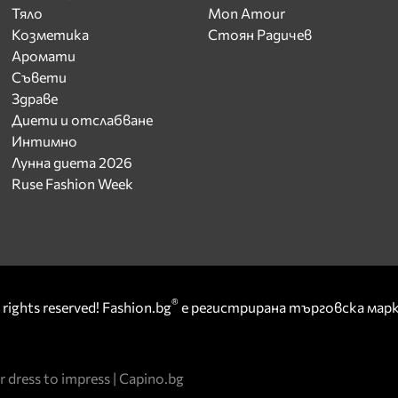
Тяло
Mon Amour
Козметика
Стоян Радичев
Аромати
Съвети
Здраве
Диети и отслабване
Интимно
Лунна диета 2026
Ruse Fashion Week
®
rights reserved! Fashion.bg
е регистрирана търговска ма
r dress to impress
|
Capino.bg