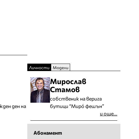
Личности
Модели
Мирослав
Стамов
собственик на верига
бутици “Мирó фешън”
жден ден на
и още...
Абонамент