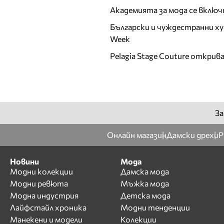
Академията за мода се включ
Български и чуждестранни ху
Week
Pelagia Stage Couture открив
За
Онлайн магазин
Дамски дрехи
Р
Новини
Мода
Модни колекции
Дамска мода
Модни ревюта
Мъжка мода
Модна индустрия
Детска мода
Лайфстайл хроника
Модни тенденции
Манекени и модели
Колекции