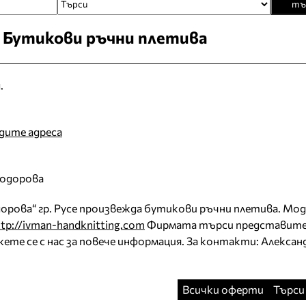
тъ
Бутикови ръчни плетива
.
идите адреса
Тодорова
дорова“ гр. Русе произвежда бутикови ръчни плетива. Мо
ttp://ivman-handknitting.com
Фирмата търси представите
ржете се с нас за повече информация. За контакти: Алексан
Всички оферти
Търси