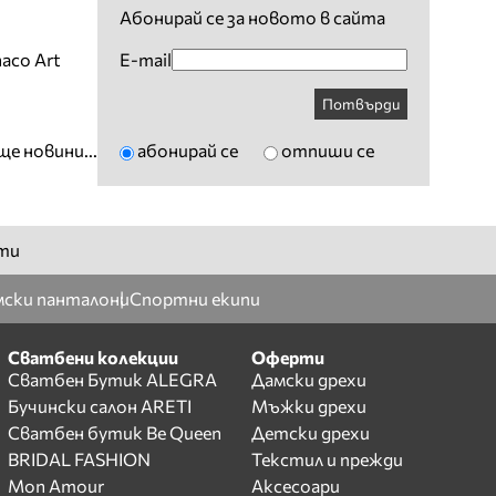
Абонирай се за новото в сайта
E-mail
aco Art
Потвърди
абонирай се
отпиши се
ще новини...
ти
ски панталони
Спортни екипи
Сватбени колекции
Оферти
Сватбен Бутик ALEGRA
Дамски дрехи
Бучински салон ARETI
Мъжки дрехи
Сватбен бутик Be Queen
Детски дрехи
BRIDAL FASHION
Текстил и прежди
Mon Amour
Аксесоари