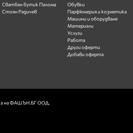
Сватбен бутик Палома
Обувки
Стоян Радичев
Парфюмерия и козметика
Машини и оборудване
Материали
Услуги
Работа
Други оферти
Добави оферта
рка на ФАШЪН.БГ ООД.