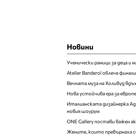
Новини
Ученически раници за деца и 
Atelier Banderol облече фина
Вечната муза на Холивуд вдъ
Нова устойчива ера за евро
Италианската дизайнерка Ада 
новия шоурум
ONE Gallery постави важен 
Жените, които превърнаха с