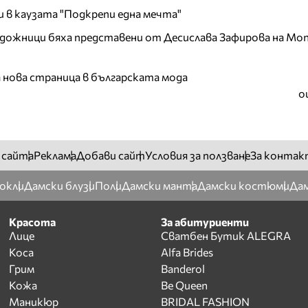
и в каузата "Подкрепи една мечта"
дожници бяха представени от Десислава Зафирова на Mon
а нова страница в българската мода
о
 сайта
Реклама
Добави сайт
Условия за ползване
За контак
окли
Дамски блузи
Поли
Дамски манта
Дамски костюми
Дам
Красота
За абитуриенти
Лице
Сватбен Бутик ALEGRA
Коса
Alfa Brides
Грим
Banderol
Кожа
Be Queen
Маникюр
BRIDAL FASHION