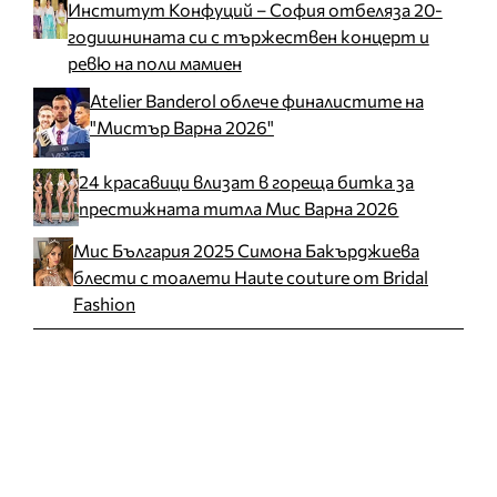
Институт Конфуций – София отбеляза 20-
годишнината си с тържествен концерт и
ревю на поли мамиен
Atelier Banderol облече финалистите на
"Мистър Варна 2026"
24 красавици влизат в гореща битка за
престижната титла Мис Варна 2026
Мис България 2025 Симона Бакърджиева
блести с тоалети Haute couture от Bridal
Fashion