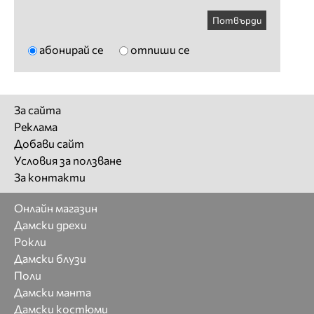
Потвърди
абонирай се
отпиши се
За сайта
Реклама
Добави сайт
Условия за ползване
За контакти
Онлайн магазин
Дамски дрехи
Рокли
Дамски блузи
Поли
Дамски манта
Дамски костюми