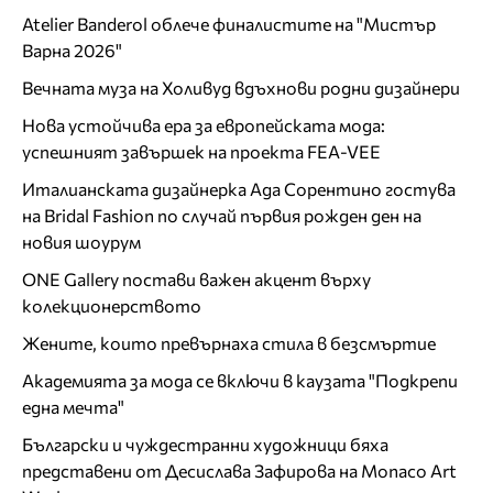
Atelier Banderol облече финалистите на "Мистър
Варна 2026"
Вечната муза на Холивуд вдъхнови родни дизайнери
Нова устойчива ера за европейската мода:
успешният завършек на проекта FEA-VEE
Италианската дизайнерка Ада Сорентино гостува
на Bridal Fashion по случай първия рожден ден на
новия шоурум
ONE Gallery постави важен акцент върху
колекционерството
Жените, които превърнаха стила в безсмъртие
Академията за мода се включи в каузата "Подкрепи
една мечта"
Български и чуждестранни художници бяха
представени от Десислава Зафирова на Monaco Art