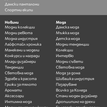
Дамски панталони
Спортни екипи
Новини
Мода
Модни колекции
Дамска мода
Модни ревюта
Мъжка мода
Модна индустрия
Детска мода
Лайфстайл хроника
Модни тенденции
Манекени и модели
Колекции
Конкурси и награди
Интервю
Млади дизайнери
Модни съвети
Тенденции
Световна мода
Световна мода
Мода за дома
Здраве и красота
Шивашка индустрия
Грижи за тялото
Пазаруване
Аромати
Всичко за Коледа
Аксесоари
Стани моден дизайнер
Интимна мода
Дропшипинг на дрехи