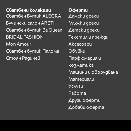
Сватбени колекции
Оферти
Сватбен Бутик ALEGRA
Дамски дрехи
Бучински салон ARETI
Мъжки дрехи
Сватбен бутик Be Queen
Детски дрехи
BRIDAL FASHION
Текстил и прежди
Mon Amour
Аксесоари
Сватбен бутик Палома
Обувки
Стоян Радичев
Парфюмерия и
козметика
Машини и оборудване
Материали
Услуги
Работа
Други оферти
Добави оферта