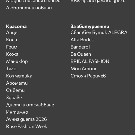
Модни списания и книги
Български дамски дрехи
Любопитни новини
Красота
За абитуриенти
Лице
Сватбен Бутик ALEGRA
Коса
Alfa Brides
Грим
Banderol
Кожа
Be Queen
Маникюр
BRIDAL FASHION
Тяло
Mon Amour
Козметика
Стоян Радичев
Аромати
Съвети
Здраве
Диети и отслабване
Интимно
Лунна диета 2026
Ruse Fashion Week