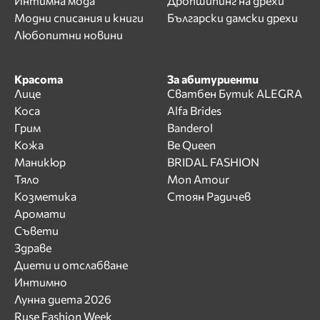
Интимна мода
Дропшипинг на дрехи
Модни списания и книги
Български дамски дрехи
Любопитни новини
Красота
За абитуриенти
Лице
Сватбен Бутик ALEGRA
Коса
Alfa Brides
Грим
Banderol
Кожа
Be Queen
Маникюр
BRIDAL FASHION
Тяло
Mon Amour
Козметика
Стоян Радичев
Аромати
Съвети
Здраве
Диети и отслабване
Интимно
Лунна диета 2026
Ruse Fashion Week