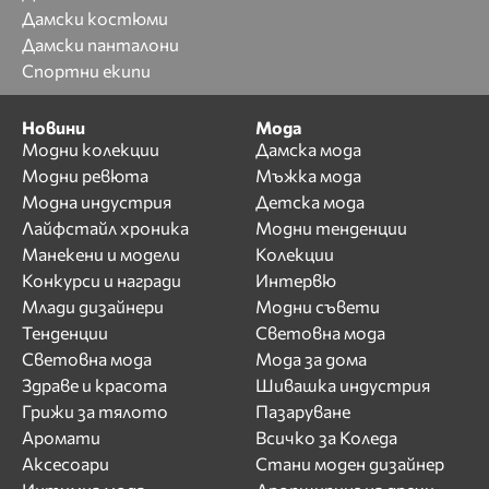
Дамски костюми
Дамски панталони
Спортни екипи
Новини
Мода
Модни колекции
Дамска мода
Модни ревюта
Мъжка мода
Модна индустрия
Детска мода
Лайфстайл хроника
Модни тенденции
Манекени и модели
Колекции
Конкурси и награди
Интервю
Млади дизайнери
Модни съвети
Тенденции
Световна мода
Световна мода
Мода за дома
Здраве и красота
Шивашка индустрия
Грижи за тялото
Пазаруване
Аромати
Всичко за Коледа
Аксесоари
Стани моден дизайнер