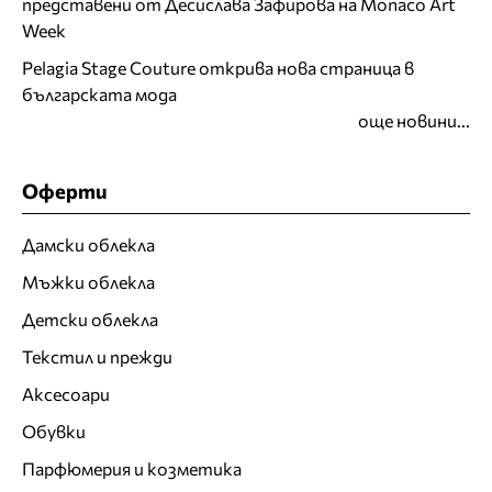
представени от Десислава Зафирова на Monaco Art
Week
Pelagia Stage Couture открива нова страница в
българската мода
още новини...
Оферти
Дамски облекла
Мъжки облекла
Детски облекла
Текстил и прежди
Аксесоари
Обувки
Парфюмерия и козметика