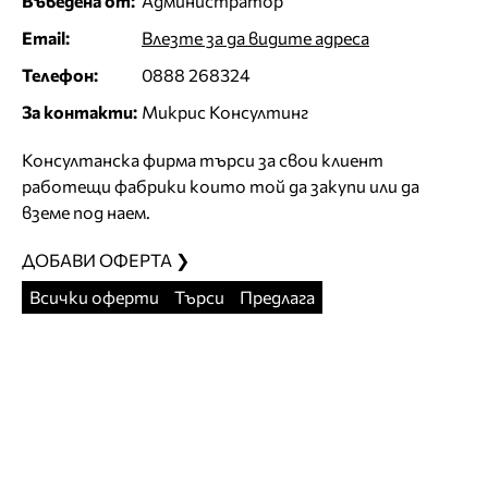
Въведена от:
Администратор
Email:
Влезте за да видите адреса
Телефон:
0888 268324
За контакти:
Микрис Консултинг
Консултанска фирма търси за свои клиент
работещи фабрики които той да закупи или да
вземе под наем.
ДОБАВИ ОФЕРТА ❯
Всички оферти
Търси
Предлага