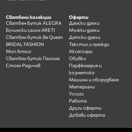
Сватбени колекции
Оферти
Сватбен Бутик ALEGRA
Дамски дрехи
Бучински салон ARETI
Мъжки дрехи
Сватбен бутик Be Queen
Детски дрехи
BRIDAL FASHION
Текстил и прежди
Mon Amour
Аксесоари
Сватбен бутик Палома
Обувки
Стоян Радичев
Парфюмерия и
козметика
Машини и оборудване
Материали
Услуги
Работа
Други оферти
Добави оферта