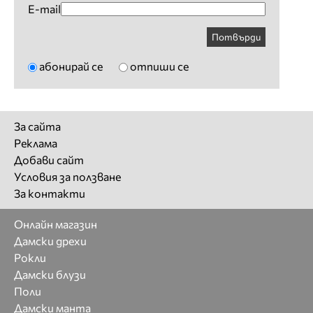
E-mail
Потвърди
абонирай се
отпиши се
За сайта
Реклама
Добави сайт
Условия за ползване
За контакти
Онлайн магазин
Дамски дрехи
Рокли
Дамски блузи
Поли
Дамски манта