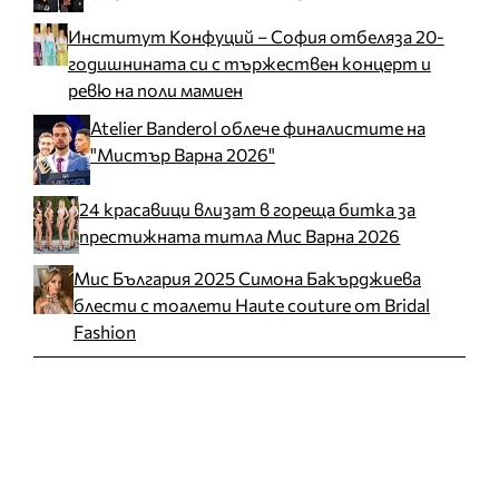
Институт Конфуций – София отбеляза 20-
годишнината си с тържествен концерт и
ревю на поли мамиен
Atelier Banderol облече финалистите на
"Мистър Варна 2026"
24 красавици влизат в гореща битка за
престижната титла Мис Варна 2026
Мис България 2025 Симона Бакърджиева
блести с тоалети Haute couture от Bridal
Fashion