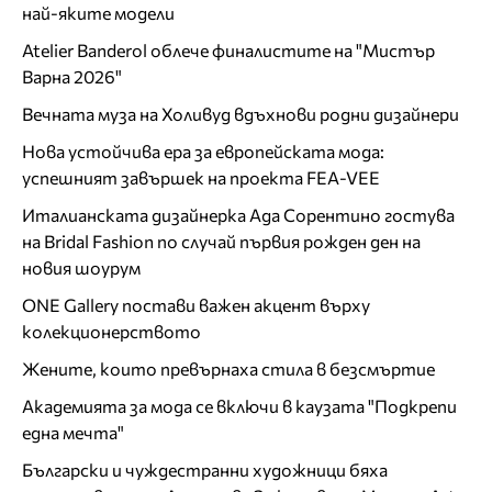
най-яките модели
Atelier Banderol облече финалистите на "Мистър
Варна 2026"
Вечната муза на Холивуд вдъхнови родни дизайнери
Нова устойчива ера за европейската мода:
успешният завършек на проекта FEA-VEE
Италианската дизайнерка Ада Сорентино гостува
на Bridal Fashion по случай първия рожден ден на
новия шоурум
ONE Gallery постави важен акцент върху
колекционерството
Жените, които превърнаха стила в безсмъртие
Академията за мода се включи в каузата "Подкрепи
една мечта"
Български и чуждестранни художници бяха