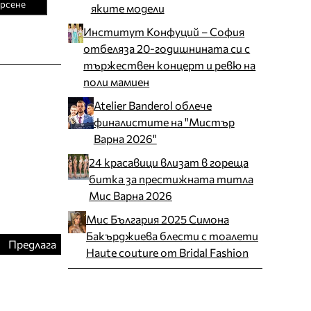
рсене
яките модели
Институт Конфуций – София
отбеляза 20-годишнината си с
тържествен концерт и ревю на
поли мамиен
Atelier Banderol облече
финалистите на "Мистър
Варна 2026"
24 красавици влизат в гореща
битка за престижната титла
Мис Варна 2026
Мис България 2025 Симона
Бакърджиева блести с тоалети
Предлага
Haute couture от Bridal Fashion