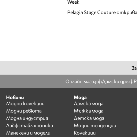
Week
Pelagia Stage Couture открив
За
Онлайн магазин
Дамски дрехи
Р
Новини
Мода
Модни колекции
Дамска мода
Модни ревюта
Мъжка мода
Модна индустрия
Детска мода
Лайфстайл хроника
Модни тенденции
Манекени и модели
Колекции