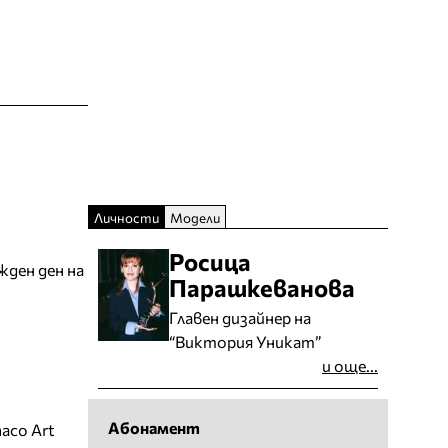
Личности
Модели
Росица
жден ден на
Парашкеванова
Главен дизайнер на
“Виктория Уникат”
и още...
Абонамент
aco Art