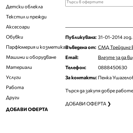
Детски облекла
Текстил и прежди
Аксесоари
Обувки
Публикувана:
31-01-2014 год.
Парфюмерия и козметика
Въведена от:
СМД Трейдинг
Машини и оборудване
Email:
Влезте за да в
Материали
Телефон:
0888450630
Услуги
За контакти:
Пенка Ушагело
Работа
Търся да закупя добре работе
Други
ДОБАВИ ОФЕРТА ❯
ДОБАВИ ОФЕРТА