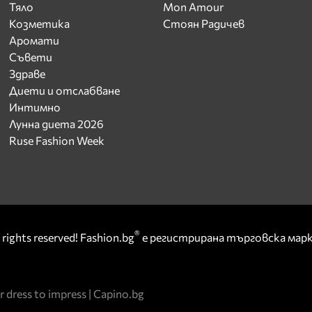
Тяло
Mon Amour
Козметика
Стоян Радичев
Аромати
Съвети
Здраве
Диети и отслабване
Интимно
Лунна диета 2026
Ruse Fashion Week
®
rights reserved! Fashion.bg
е регистрирана търговска ма
r dress to impress
|
Capino.bg