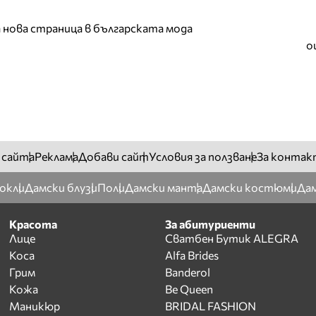
а нова страница в българската мода
о
 сайта
Реклама
Добави сайт
Условия за ползване
За контак
окли
Дамски блузи
Поли
Дамски манта
Дамски костюми
Дам
Красота
За абитуриенти
Лице
Сватбен Бутик ALEGRA
Коса
Alfa Brides
Грим
Banderol
Кожа
Be Queen
Маникюр
BRIDAL FASHION