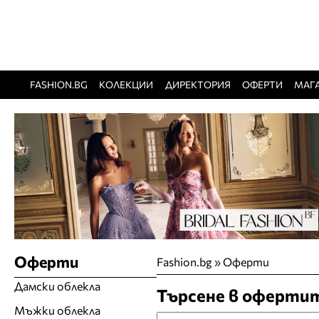
FASHION.BG
КОЛЕКЦИИ
ДИРЕКТОРИЯ
ОФЕРТИ
МАГ
Оферти
Fashion.bg
»
Оферти
Дамски облекла
Търсене в оферти
Мъжки облекла