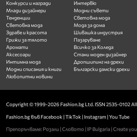
Конкурси и награди
Интервю
Млади дизайнери
Модни съвети
Тенденции
Световна мода
Световна мода
Мода за дома
Здраве и красота
Шивашка индустрия
Грижи за тялото
Пазаруване
Аромати
Всичко за Коледа
Аксесоари
Стани моден дизайнер
Интимна мода
Дропшипинг на дрехи
Модни списания и книги
Български дамски дрехи
Любопитни новини
Copyright © 1999-2026 Fashion.bg Ltd. ISSN 2535-0102 All 
Fashion.bg във
Facebook
|
TikTok
|
Instagram
|
You Tube
Препоръчваме:
Розали
|
Словото
|
IP Bulgaria
|
Create you