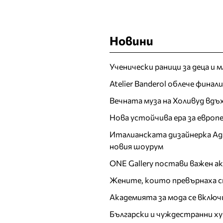
Новини
Ученически раници за деца и 
Atelier Banderol облече фина
Вечната муза на Холивуд вдъ
Нова устойчива ера за евро
Италианската дизайнерка Ада 
новия шоурум
ONE Gallery постави важен 
Жените, които превърнаха с
Академията за мода се включ
Български и чуждестранни ху