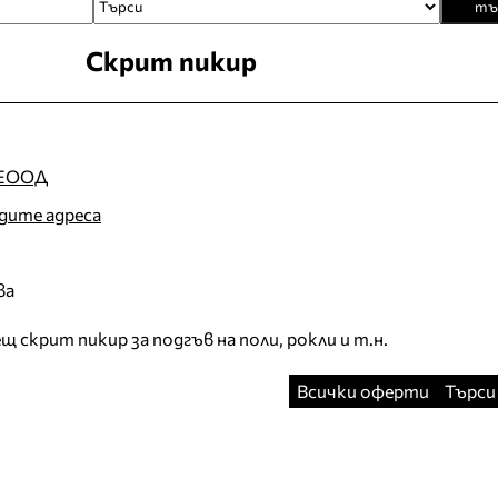
тъ
Скрит пикир
 ЕООД
идите адреса
ва
щ скрит пикир за подгъв на поли, рокли и т.н.
Всички оферти
Търси