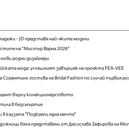
младежи - JD представя най-яките модели
листите на "Мистър Варна 2026"
хнови родни дизайнери
пейската мода: успешният завършек на проекта FEA-VEE
Сорентино гостува на Bridal Fashion по случай първия ро
акцент върху колекционерството
тила в безсмъртие
и в каузата "Подкрепи една мечта"
дожници бяха представени от Десислава Зафирова на Mon