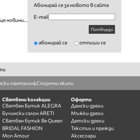
Абонирай се за новото в сайта
E-mail
ще новини...
Потвърди
абонирай се
отпиши се
ти
ски панталони
Спортни екипи
Сватбени колекции
Оферти
Сватбен Бутик ALEGRA
Дамски дрехи
Бучински салон ARETI
Мъжки дрехи
Сватбен бутик Be Queen
Детски дрехи
BRIDAL FASHION
Текстил и прежди
Mon Amour
Аксесоари