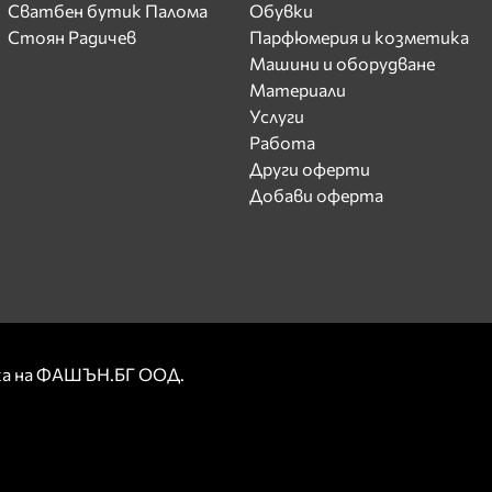
Сватбен бутик Палома
Обувки
Стоян Радичев
Парфюмерия и козметика
Машини и оборудване
Материали
Услуги
Работа
Други оферти
Добави оферта
рка на ФАШЪН.БГ ООД.