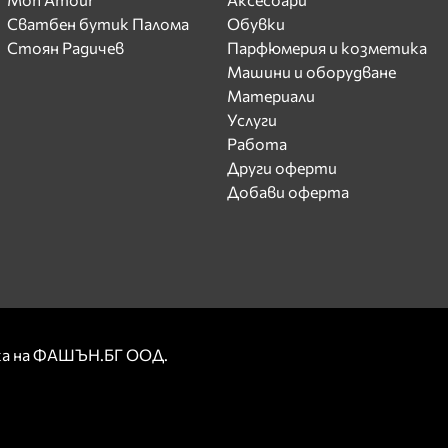
Сватбен бутик Палома
Обувки
Стоян Радичев
Парфюмерия и козметика
Машини и оборудване
Материали
Услуги
Работа
Други оферти
Добави оферта
рка на ФАШЪН.БГ ООД.