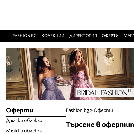
FASHION.BG
КОЛЕКЦИИ
ДИРЕКТОРИЯ
ОФЕРТИ
МАГ
Оферти
Fashion.bg
»
Оферти
Дамски облекла
Търсене в оферти
Мъжки облекла