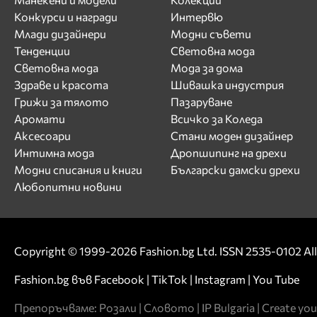
Конкурси и награди
Интервю
Млади дизайнери
Модни съвети
Тенденции
Световна мода
Световна мода
Мода за дома
Здраве и красота
Шивашка индустрия
Грижи за тялото
Пазаруване
Аромати
Всичко за Коледа
Аксесоари
Стани моден дизайнер
Интимна мода
Дропшипинг на дрехи
Модни списания и книги
Български дамски дрехи
Любопитни новини
Copyright © 1999-2026 Fashion.bg Ltd. ISSN 2535-0102 All 
Fashion.bg във
Facebook
|
TikTok
|
Instagram
|
You Tube
Препоръчваме:
Розали
|
Словото
|
IP Bulgaria
|
Create you