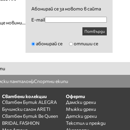
Абонирай се за новото в сайта
E-mail
ще новини...
Потвърди
абонирай се
отпиши се
ти
ски панталони
Спортни екипи
Сватбени колекции
Оферти
Сватбен Бутик ALEGRA
Дамски дрехи
Бучински салон ARETI
Мъжки дрехи
Сватбен бутик Be Queen
Детски дрехи
BRIDAL FASHION
Текстил и прежди
Mon Amour
Аксесоари