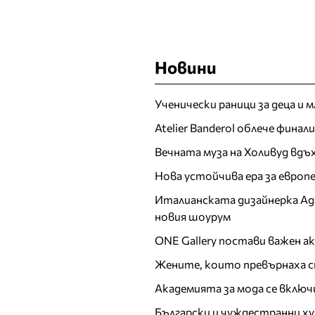
Новини
Ученически раници за деца и 
Atelier Banderol облече фина
Вечната муза на Холивуд вдъ
Нова устойчива ера за евро
Италианската дизайнерка Ада 
новия шоурум
ONE Gallery постави важен 
Жените, които превърнаха с
Академията за мода се включ
Български и чуждестранни ху