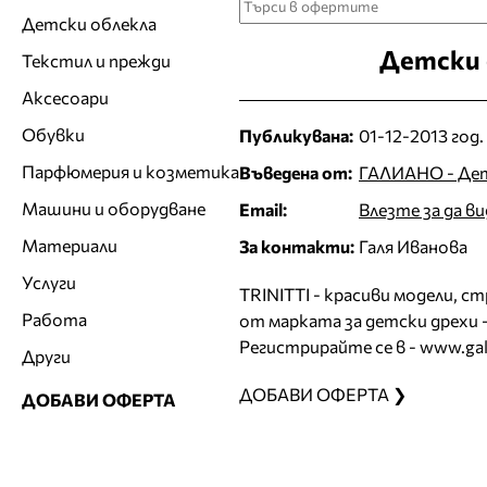
Детски облекла
Детски 
Текстил и прежди
Аксесоари
Обувки
Публикувана:
01-12-2013 год.
Парфюмерия и козметика
Въведена от:
ГАЛИАНО - Детс
Машини и оборудване
Email:
Влезте за да в
Материали
За контакти:
Галя Иванова
Услуги
TRINITTI - красиви модели, с
Работа
от марката за детски дрехи -
Регистрирайте се в - www.gal
Други
ДОБАВИ ОФЕРТА ❯
ДОБАВИ ОФЕРТА