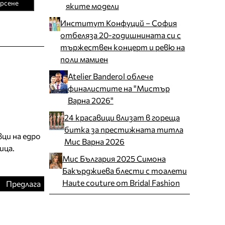
рсене
яките модели
Институт Конфуций – София
отбеляза 20-годишнината си с
тържествен концерт и ревю на
поли мамиен
Atelier Banderol облече
финалистите на "Мистър
Варна 2026"
24 красавици влизат в гореща
битка за престижната титла
вци на едро
Мис Варна 2026
ица.
Мис България 2025 Симона
Бакърджиева блести с тоалети
Haute couture от Bridal Fashion
Предлага