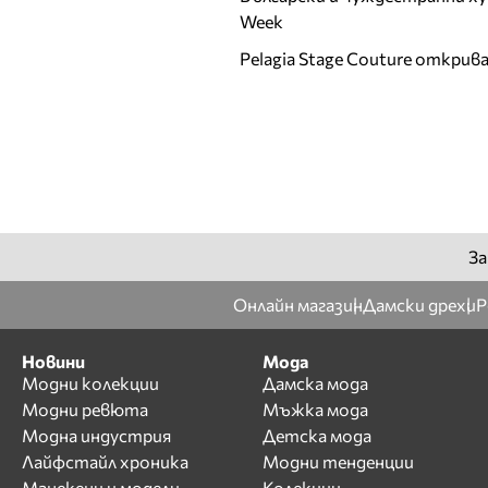
Week
Pelagia Stage Couture открив
За
Онлайн магазин
Дамски дрехи
Р
Новини
Мода
Модни колекции
Дамска мода
Модни ревюта
Мъжка мода
Модна индустрия
Детска мода
Лайфстайл хроника
Модни тенденции
Манекени и модели
Колекции