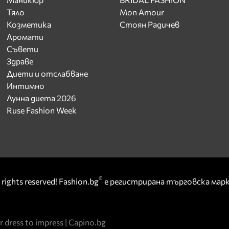
Тяло
Mon Amour
Козметика
Стоян Радичев
Аромати
Съвети
Здраве
Диети и отслабване
Интимно
Лунна диета 2026
Ruse Fashion Week
®
rights reserved! Fashion.bg
е регистрирана търговска ма
r dress to impress
|
Capino.bg