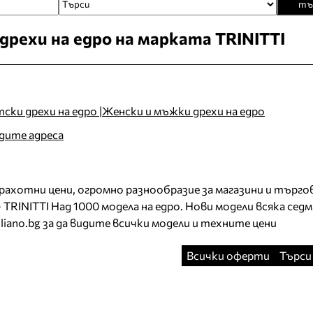
тъ
дрехи на едро на марката TRINITTI
ки дрехи на едро |Женски и мъжки дрехи на едро
идите адреса
трахотни цени, огромно разнообразие за магазини и търго
 TRINITTI Над 1000 модела на едро. Нови модели всяка седм
liano.bg за да видите всички модели и техните цени
Всички оферти
Търси