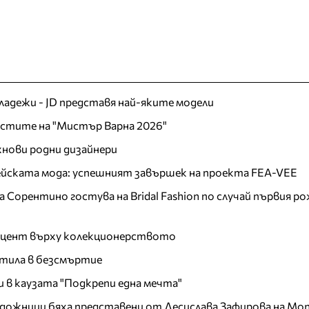
младежи - JD представя най-яките модели
листите на "Мистър Варна 2026"
хнови родни дизайнери
пейската мода: успешният завършек на проекта FEA-VEE
Сорентино гостува на Bridal Fashion по случай първия ро
акцент върху колекционерството
тила в безсмъртие
и в каузата "Подкрепи една мечта"
дожници бяха представени от Десислава Зафирова на Mon