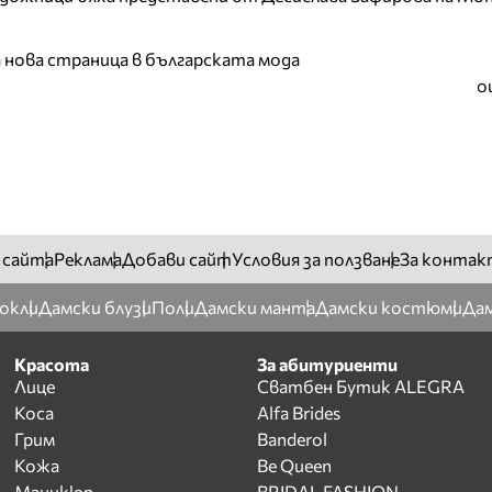
а нова страница в българската мода
о
 сайта
Реклама
Добави сайт
Условия за ползване
За контак
окли
Дамски блузи
Поли
Дамски манта
Дамски костюми
Дам
Красота
За абитуриенти
Лице
Сватбен Бутик ALEGRA
Коса
Alfa Brides
Грим
Banderol
Кожа
Be Queen
Маникюр
BRIDAL FASHION