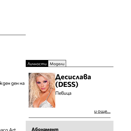
Личности
Модели
Десислава
(DESS)
жден ден на
Певица
и още...
Абонамент
aco Art