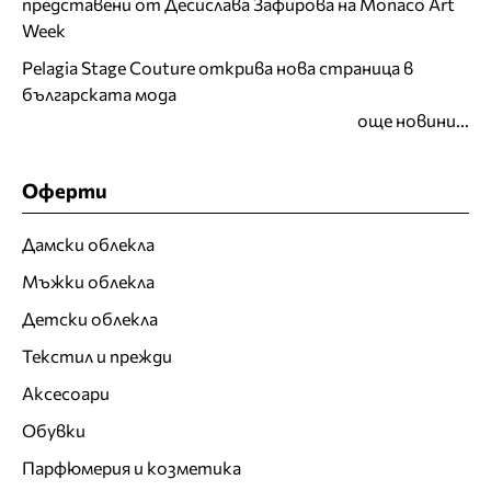
представени от Десислава Зафирова на Monaco Art
Week
Pelagia Stage Couture открива нова страница в
българската мода
още новини...
Оферти
Дамски облекла
Мъжки облекла
Детски облекла
Текстил и прежди
Аксесоари
Обувки
Парфюмерия и козметика