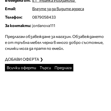
Въведена от:
ЕТ ''Иванка Йорданова''
Email:
Влезте за да видите адреса
Телефон:
0879058433
За контакти:
jordanova111
Предлагам обзавеждане за магазин. Обзавеждането
е от тръбна мебел черна в много добро състояние,
снимки мога да пратя по емейл.
ДОБАВИ ОФЕРТА ❯
Всички оферти
Търси
Предлага