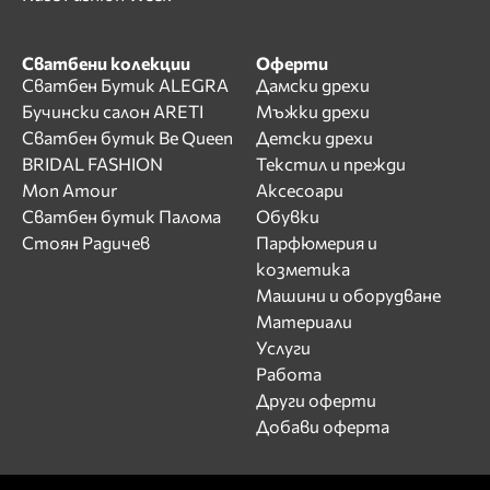
Сватбени колекции
Оферти
Сватбен Бутик ALEGRA
Дамски дрехи
Бучински салон ARETI
Мъжки дрехи
Сватбен бутик Be Queen
Детски дрехи
BRIDAL FASHION
Текстил и прежди
Mon Amour
Аксесоари
Сватбен бутик Палома
Обувки
Стоян Радичев
Парфюмерия и
козметика
Машини и оборудване
Материали
Услуги
Работа
Други оферти
Добави оферта