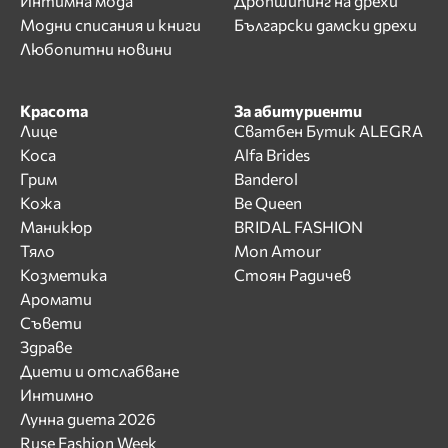
Интимна мода
Дропшипинг на дрехи
Модни списания и книги
Български дамски дрехи
Любопитни новини
Красота
За абитуриенти
Лице
Сватбен Бутик ALEGRA
Коса
Alfa Brides
Грим
Banderol
Кожа
Be Queen
Маникюр
BRIDAL FASHION
Тяло
Mon Amour
Козметика
Стоян Радичев
Аромати
Съвети
Здраве
Диети и отслабване
Интимно
Лунна диета 2026
Ruse Fashion Week