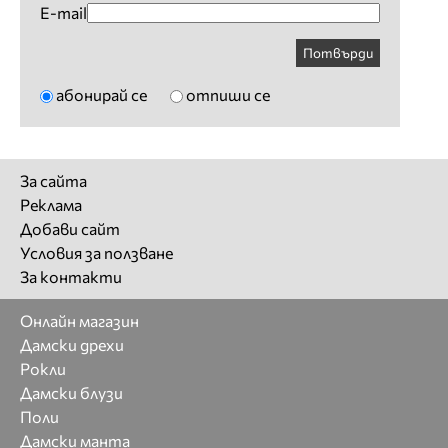
E-mail
Потвърди
абонирай се
отпиши се
За сайта
Реклама
Добави сайт
Условия за ползване
За контакти
Онлайн магазин
Дамски дрехи
Рокли
Дамски блузи
Поли
Дамски манта