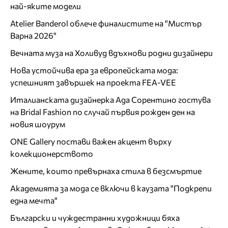
най-яките модели
Atelier Banderol облече финалистите на "Мистър
Варна 2026"
Вечната муза на Холивуд вдъхнови родни дизайнери
Нова устойчива ера за европейската мода:
успешният завършек на проекта FEA-VEE
Италианската дизайнерка Ада Сорентино гостува
на Bridal Fashion по случай първия рожден ден на
новия шоурум
ONE Gallery постави важен акцент върху
колекционерството
Жените, които превърнаха стила в безсмъртие
Академията за мода се включи в каузата "Подкрепи
една мечта"
Български и чуждестранни художници бяха