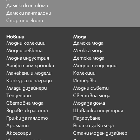
Дамски костюми
Дамски панталони
Спортни екипи
Новини
Мода
Модни колекции
Дамска мода
Модни ревюта
Мъжка мода
Модна индустрия
Детска мода
Лайфстайл хроника
Модни тенденции
Манекени и модели
Колекции
Конкурси и награди
Интервю
Млади дизайнери
Модни съвети
Тенденции
Световна мода
Световна мода
Мода за дома
Здраве и красота
Шивашка индустрия
Грижи за тялото
Пазаруване
Аромати
Всичко за Коледа
Аксесоари
Стани моден дизайнер