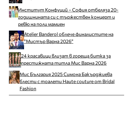
Институт Конфуций – София отбеляза 20-
годишнината си с тържествен концерт и
ревю на поли мамиен
Atelier Banderol облече финалистите на
"Мистър Варна 2026"
24 красавици влизат в гореща битка за
престижната титла Мис Варна 2026
Мис България 2025 Симона Бакърджиева
блести с тоалети Haute couture от Bridal
Fashion