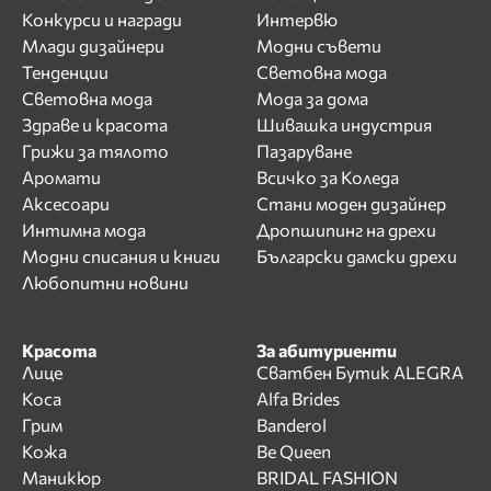
Конкурси и награди
Интервю
Млади дизайнери
Модни съвети
Тенденции
Световна мода
Световна мода
Мода за дома
Здраве и красота
Шивашка индустрия
Грижи за тялото
Пазаруване
Аромати
Всичко за Коледа
Аксесоари
Стани моден дизайнер
Интимна мода
Дропшипинг на дрехи
Модни списания и книги
Български дамски дрехи
Любопитни новини
Красота
За абитуриенти
Лице
Сватбен Бутик ALEGRA
Коса
Alfa Brides
Грим
Banderol
Кожа
Be Queen
Маникюр
BRIDAL FASHION