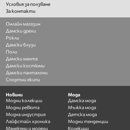
Условия за ползване
За контакти
Онлайн магазин
Дамски дрехи
Рокли
Дамски блузи
Поли
Дамски манта
Дамски костюми
Дамски панталони
Спортни екипи
Новини
Мода
Модни колекции
Дамска мода
Модни ревюта
Мъжка мода
Модна индустрия
Детска мода
Лайфстайл хроника
Модни тенденции
Манекени и модели
Колекции