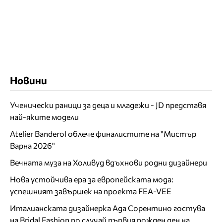
Новини
Ученически раници за деца и младежи - JD представя
най-яките модели
Atelier Banderol облече финалистите на "Мистър
Варна 2026"
Вечната муза на Холивуд вдъхнови родни дизайнери
Нова устойчива ера за европейската мода:
успешният завършек на проекта FEA-VEE
Италианската дизайнерка Ада Сорентино гостува
на Bridal Fashion по случай първия рожден ден на