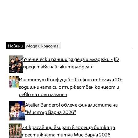
Новини
Мода и красота
Ученически раници за деца и младежи - JD
представя най-яките модели
Институт Конфуций – София отбеляза 20-
годишнината си с тържествен концерт и
ревю на поли мамиен
Atelier Banderol облече финалистите на
"Мистър Варна 2026"
24 красавици влизат в гореща битка за
престижната титла Мис Варна 2026