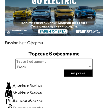
Fashion.bg
»
Оферти
Търсене в офертите
търсене
Дамски облекла
Мъжки облекла
Детски облекла
Текстил и прежди