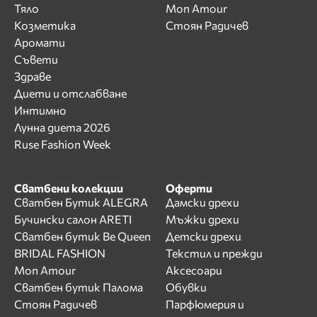
Тяло
Mon Amour
Козметика
Стоян Радичев
Аромати
Съвети
Здраве
Диети и отслабване
Интимно
Лунна диета 2026
Ruse Fashion Week
Сватбени колекции
Оферти
Сватбен Бутик ALEGRA
Дамски дрехи
Бучински салон ARETI
Мъжки дрехи
Сватбен бутик Be Queen
Детски дрехи
BRIDAL FASHION
Текстил и прежди
Mon Amour
Аксесоари
Сватбен бутик Палома
Обувки
Стоян Радичев
Парфюмерия и