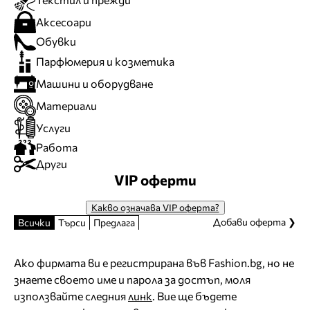
Аксесоари
Обувки
Парфюмерия и козметика
Машини и оборудване
Материали
Услуги
Работа
Други
VIP оферти
Какво означава VIP оферта?
Добави оферта ❯
Всички
Търси
Предлага
Ако фирмата ви е регистрирана във Fashion.bg, но не
знаете своето име и парола за достъп, моля
използвайте следния
линк
. Вие ще бъдете