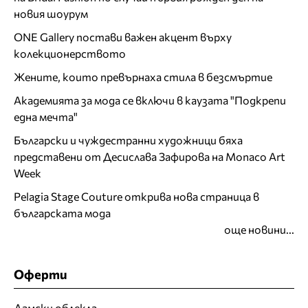
новия шоурум
ONE Gallery постави важен акцент върху
колекционерството
Жените, които превърнаха стила в безсмъртие
Академията за мода се включи в каузата "Подкрепи
една мечта"
Български и чуждестранни художници бяха
представени от Десислава Зафирова на Monaco Art
Week
Pelagia Stage Couture открива нова страница в
българската мода
още новини...
Оферти
Дамски облекла