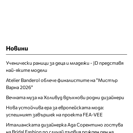
Новини
Ученически раници за деца и младежи - JD представя
най-яките модели
Atelier Banderol облече финалистите на "Мистър
Варна 2026"
Вечната муза на Холивуд вдъхнови родни дизайнери
Нова устойчива ера за европейската мода:
успешният завършек на проекта FEA-VEE
Италианската дизайнерка Ада Сорентино гостува
на Bridal Fashion по случай първия рожден ден на