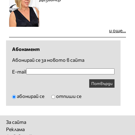
и още...
Абонамент
Абонирай се за новото в сайта
E-mail
Потвърди
абонирай се
отпиши се
За сайта
Реклама