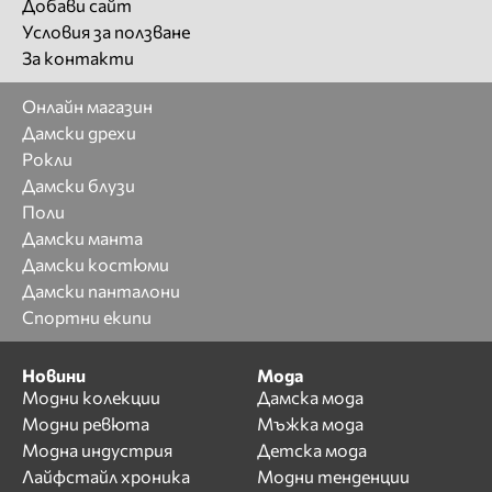
Добави сайт
Условия за ползване
За контакти
Онлайн магазин
Дамски дрехи
Рокли
Дамски блузи
Поли
Дамски манта
Дамски костюми
Дамски панталони
Спортни екипи
Новини
Мода
Модни колекции
Дамска мода
Модни ревюта
Мъжка мода
Модна индустрия
Детска мода
Лайфстайл хроника
Модни тенденции