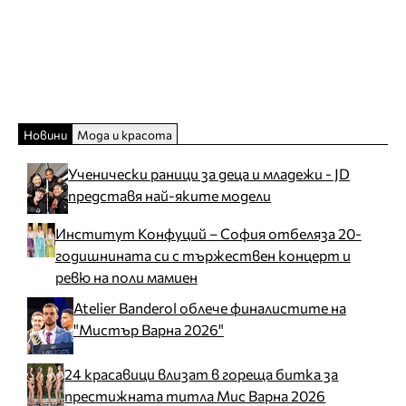
Новини
Мода и красота
Ученически раници за деца и младежи - JD
представя най-яките модели
Институт Конфуций – София отбеляза 20-
годишнината си с тържествен концерт и
ревю на поли мамиен
Atelier Banderol облече финалистите на
"Мистър Варна 2026"
24 красавици влизат в гореща битка за
престижната титла Мис Варна 2026