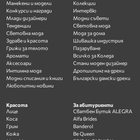
Манекени и модели
Колекции
Конкурси и награди
Интервю
Млади дизайнери
Модни съвети
Тенденции
Световна мода
Световна мода
Мода за дома
Здраве и красота
Шивашка индустрия
Грижи за тялото
Пазаруване
Аромати
Всичко за Коледа
Аксесоари
Стани моден дизайнер
Интимна мода
Дропшипинг на дрехи
Модни списания и книги
Български дамски дрехи
Любопитни новини
Красота
За абитуриенти
Лице
Сватбен Бутик ALEGRA
Коса
Alfa Brides
Грим
Banderol
Кожа
Be Queen