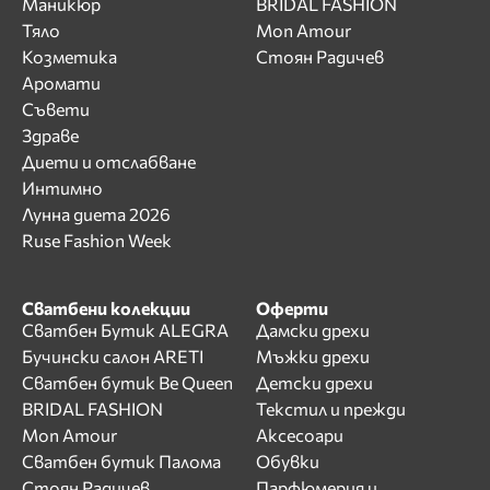
Маникюр
BRIDAL FASHION
Тяло
Mon Amour
Козметика
Стоян Радичев
Аромати
Съвети
Здраве
Диети и отслабване
Интимно
Лунна диета 2026
Ruse Fashion Week
Сватбени колекции
Оферти
Сватбен Бутик ALEGRA
Дамски дрехи
Бучински салон ARETI
Мъжки дрехи
Сватбен бутик Be Queen
Детски дрехи
BRIDAL FASHION
Текстил и прежди
Mon Amour
Аксесоари
Сватбен бутик Палома
Обувки
Стоян Радичев
Парфюмерия и