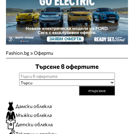
Fashion.bg
»
Оферти
Търсене в офертите
търсене
Дамски облекла
Мъжки облекла
Детски облекла
Текстил и прежди