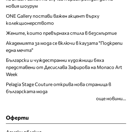
новия шоурум
ONE Gallery постави важен акцент върху
колекционерството
Жените, които превърнаха стила в безсмъртие
Академията за мода се включи в каузата "Подкрепи
една мечта"
Български и чуждестранни художници бяха
представени от Десислава Зафирова на Monaco Art
Week
Pelagia Stage Couture открива нова страница в
българската мода
още новини...
Оферти
Дамски облекла