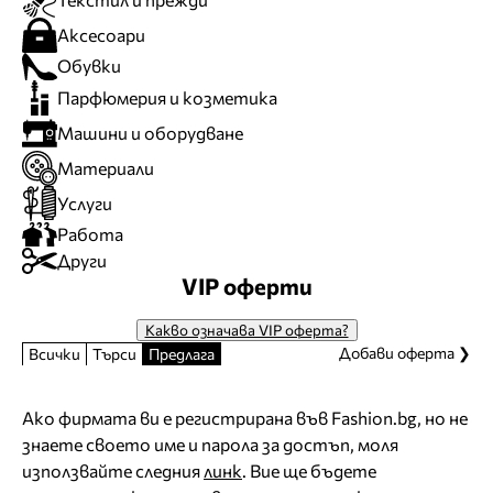
Аксесоари
Обувки
Парфюмерия и козметика
Машини и оборудване
Материали
Услуги
Работа
Други
VIP оферти
Какво означава VIP оферта?
Добави оферта ❯
Всички
Търси
Предлага
Ако фирмата ви е регистрирана във Fashion.bg, но не
знаете своето име и парола за достъп, моля
използвайте следния
линк
. Вие ще бъдете