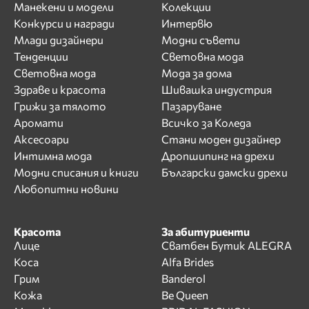
Манекени и модели
Колекции
Конкурси и награди
Интервю
Млади дизайнери
Модни съвети
Тенденции
Световна мода
Световна мода
Мода за дома
Здраве и красота
Шивашка индустрия
Грижи за тялото
Пазаруване
Аромати
Всичко за Коледа
Аксесоари
Стани моден дизайнер
Интимна мода
Дропшипинг на дрехи
Модни списания и книги
Български дамски дрехи
Любопитни новини
Красота
За абитуриенти
Лице
Сватбен Бутик ALEGRA
Коса
Alfa Brides
Грим
Banderol
Кожа
Be Queen