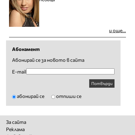
и още...
Абонамент
Абонирай се за новото в сайта
E-mail
Потвърди
абонирай се
отпиши се
За сайта
Реклама