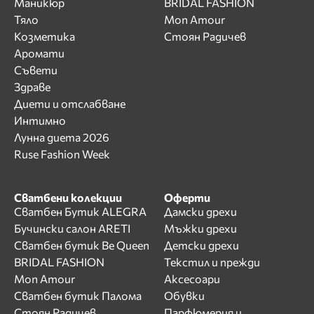
Маникюр
BRIDAL FASHION
Тяло
Mon Amour
Козметика
Стоян Радичев
Аромати
Съвети
Здраве
Диети и отслабване
Интимно
Лунна диета 2026
Ruse Fashion Week
Сватбени колекции
Оферти
Сватбен Бутик ALEGRA
Дамски дрехи
Бучински салон ARETI
Мъжки дрехи
Сватбен бутик Be Queen
Детски дрехи
BRIDAL FASHION
Текстил и прежди
Mon Amour
Аксесоари
Сватбен бутик Палома
Обувки
Стоян Радичев
Парфюмерия и