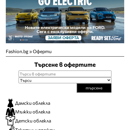
Fashion.bg
»
Оферти
Търсене в офертите
търсене
Дамски облекла
Мъжки облекла
Детски облекла
Текстил и прежди