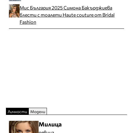
Мис България 2025 Симона Бакърджиева
блести с тоалети Haute couture от Bridal
Fashion
Личности
Модели
Милица
певица