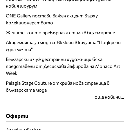
новия шоурум
ONE Gallery постави важен акцент върху
колекционерството
Жените, които превърнаха стила в безсмъртие
Академията за мода се включи в каузата "Подкрепи
една мечта"
Български и чуждестранни художници бяха
представени от Десислава Зафирова на Monaco Art
Week
Pelagia Stage Couture открива нова страница в
българската мода
още новини...
Оферти
Дамски облекла