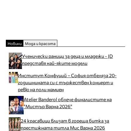
Новини
Мода и красота
Ученически раници за деца и младежи - JD
представя най-яките модели
Институт Конфуций – София отбеляза 20-
годишнината си с тържествен концерт и
ревю на поли мамиен
Atelier Banderol облече финалистите на
"Мистър Варна 2026"
24 красавици влизат в гореща битка за
престижната титла Мис Варна 2026