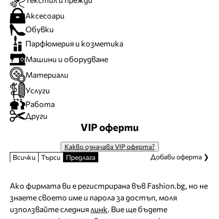
Аксесоари
Обувки
Парфюмерия и козметика
Машини и оборудване
Материали
Услуги
Работа
Други
VIP оферти
Какво означава VIP оферта?
Добави оферта ❯
Всички
Търси
Предлага
Ако фирмата ви е регистрирана във Fashion.bg, но не
знаете своето име и парола за достъп, моля
използвайте следния
линк
. Вие ще бъдете