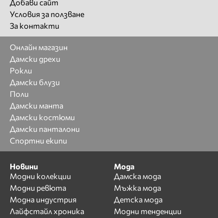
Добави сайт
Условия за ползване
За контакти
Онлайн магазин
Дамски дрехи
Рокли
Дамски блузи
Поли
Дамски манта
Дамски костюми
Дамски панталони
Спортни екипи
Новини
Мода
Модни колекции
Дамска мода
Модни ревюта
Мъжка мода
Модна индустрия
Детска мода
Лайфстайл хроника
Модни тенденции