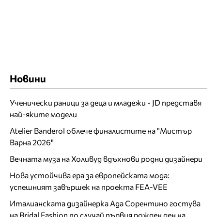
Новини
Ученически раници за деца и младежи - JD представя
най-яките модели
Atelier Banderol облече финалистите на "Мистър
Варна 2026"
Вечната муза на Холивуд вдъхнови родни дизайнери
Нова устойчива ера за европейската мода:
успешният завършек на проекта FEA-VEE
Италианската дизайнерка Ада Сорентино гостува
на Bridal Fashion по случай първия рожден ден на