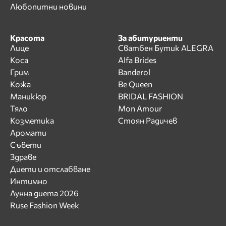
Любопитни новини
Красота
За абитуриенти
Лице
Сватбен Бутик ALEGRA
Коса
Alfa Brides
Грим
Banderol
Кожа
Be Queen
Маникюр
BRIDAL FASHION
Тяло
Mon Amour
Козметика
Стоян Радичев
Аромати
Съвети
Здраве
Диети и отслабване
Интимно
Лунна диета 2026
Ruse Fashion Week