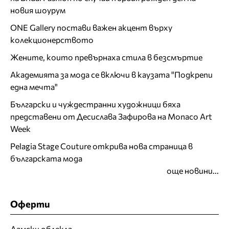
новия шоурум
ONE Gallery постави важен акцент върху
колекционерството
Жените, които превърнаха стила в безсмъртие
Академията за мода се включи в каузата "Подкрепи
една мечта"
Български и чуждестранни художници бяха
представени от Десислава Зафирова на Monaco Art
Week
Pelagia Stage Couture открива нова страница в
българската мода
още новини...
Оферти
Дамски облекла