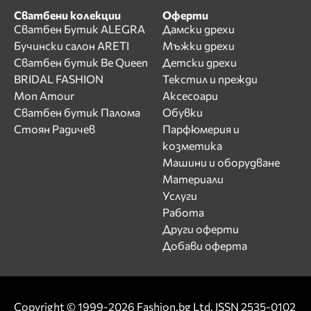
Сватбени колекции
Оферти
Сватбен Бутик ALEGRA
Дамски дрехи
Бучински салон ARETI
Мъжки дрехи
Сватбен бутик Be Queen
Детски дрехи
BRIDAL FASHION
Текстил и прежди
Mon Amour
Аксесоари
Сватбен бутик Палома
Обувки
Стоян Радичев
Парфюмерия и
козметика
Машини и оборудване
Материали
Услуги
Работа
Други оферти
Добави оферта
Copyright © 1999-2026 Fashion.bg Ltd. ISSN 2535-0102