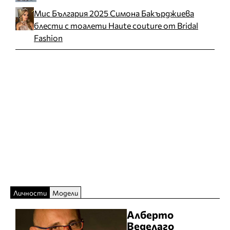
Мис България 2025 Симона Бакърджиева
блести с тоалети Haute couture от Bridal
Fashion
Личности
Модели
Алберто
Веделаго