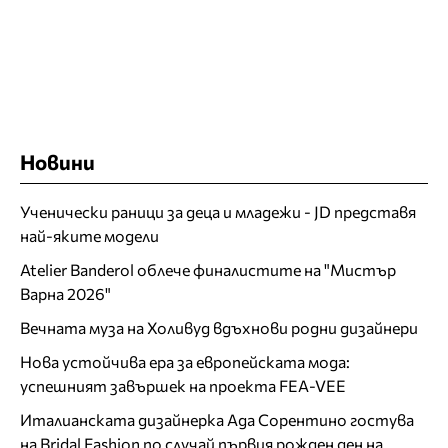
Новини
Ученически раници за деца и младежи - JD представя
най-яките модели
Atelier Banderol облече финалистите на "Мистър
Варна 2026"
Вечната муза на Холивуд вдъхнови родни дизайнери
Нова устойчива ера за европейската мода:
успешният завършек на проекта FEA-VEE
Италианската дизайнерка Ада Сорентино гостува
на Bridal Fashion по случай първия рожден ден на