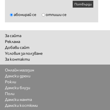
Потвърди
абонирай се
отпиши се
За сайта
Реклама
Добави сайт
Условия за ползване
За контакти
Онлайн магазин
Дамски дрехи
Рокли
Дамски блузи
Поли
Дамски манта
Дамски костюми