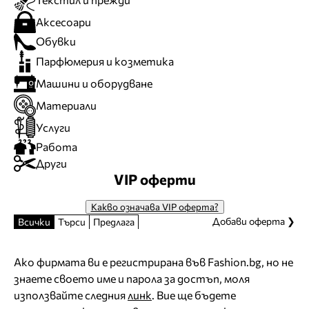
Аксесоари
Обувки
Парфюмерия и козметика
Машини и оборудване
Материали
Услуги
Работа
Други
VIP оферти
Какво означава VIP оферта?
Добави оферта ❯
Всички
Търси
Предлага
Ако фирмата ви е регистрирана във Fashion.bg, но не
знаете своето име и парола за достъп, моля
използвайте следния
линк
. Вие ще бъдете