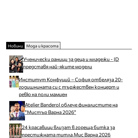
Новини
Мода и красота
Ученически раници за деца и младежи - JD
представя най-яките модели
Институт Конфуций – София отбеляза 20-
годишнината си с тържествен концерт и
ревю на поли мамиен
Atelier Banderol облече финалистите на
"Мистър Варна 2026"
24 красавици влизат в гореща битка за
престижната титла Мис Варна 2026