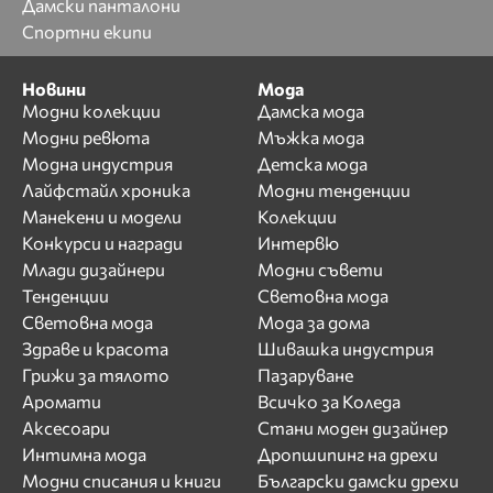
Дамски панталони
Спортни екипи
Новини
Мода
Модни колекции
Дамска мода
Модни ревюта
Мъжка мода
Модна индустрия
Детска мода
Лайфстайл хроника
Модни тенденции
Манекени и модели
Колекции
Конкурси и награди
Интервю
Млади дизайнери
Модни съвети
Тенденции
Световна мода
Световна мода
Мода за дома
Здраве и красота
Шивашка индустрия
Грижи за тялото
Пазаруване
Аромати
Всичко за Коледа
Аксесоари
Стани моден дизайнер
Интимна мода
Дропшипинг на дрехи
Модни списания и книги
Български дамски дрехи