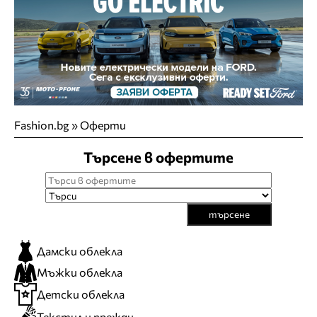
Fashion.bg
»
Оферти
Търсене в офертите
търсене
Дамски облекла
Мъжки облекла
Детски облекла
Текстил и прежди