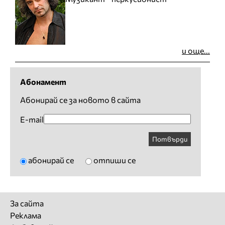
и още...
Абонамент
Абонирай се за новото в сайта
E-mail
Потвърди
абонирай се
отпиши се
За сайта
Реклама