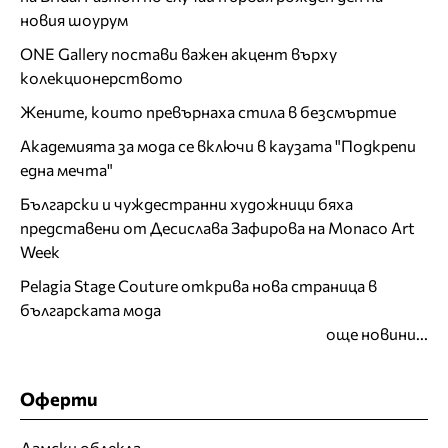
новия шоурум
ONE Gallery постави важен акцент върху
колекционерството
Жените, които превърнаха стила в безсмъртие
Академията за мода се включи в каузата "Подкрепи
една мечта"
Български и чуждестранни художници бяха
представени от Десислава Зафирова на Monaco Art
Week
Pelagia Stage Couture открива нова страница в
българската мода
още новини...
Оферти
Дамски облекла