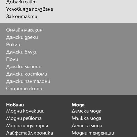
Добави сайт
Условия за ползване
За контакти
Онлайн магазин
Дамски дрехи
Рокли
Дамски блузи
Поли
Дамски манта
Дамски костюми
Дамски панталони
Спортни екипи
Новини
Мода
Модни колекции
Дамска мода
Модни ревюта
Мъжка мода
Модна индустрия
Детска мода
Лайфстайл хроника
Модни тенденции