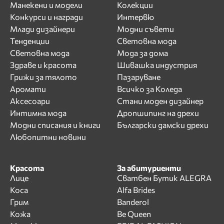
Манекени и модели
Колекции
Конкурси и награди
Интервю
Млади дизайнери
Модни съвети
Тенденции
Световна мода
Световна мода
Мода за дома
Здраве и красота
Шивашка индустрия
Грижи за тялото
Пазаруване
Аромати
Всичко за Коледа
Аксесоари
Стани моден дизайнер
Интимна мода
Дропшипинг на дрехи
Модни списания и книги
Български дамски дрехи
Любопитни новини
Красота
За абитуриенти
Лице
Сватбен Бутик ALEGRA
Коса
Alfa Brides
Грим
Banderol
Кожа
Be Queen