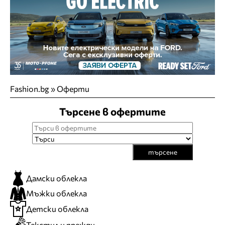
Fashion.bg
»
Оферти
Търсене в офертите
търсене
Дамски облекла
Мъжки облекла
Детски облекла
Текстил и прежди