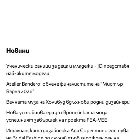
Новини
Ученически раници за деца и младежи - JD представя
най-яките модели
Atelier Banderol облече финалистите на "Мистър
Варна 2026"
Вечната муза на Холивуд вдъхнови родни дизайнери
Нова устойчива ера за европейската мода:
успешният завършек на проекта FEA-VEE
Италианската дизайнерка Ада Сорентино гостува
на Bridal Fashion по случай първия рожден ден на