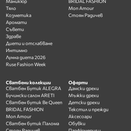
Маникюр
BRIDAL FASHION
Тяло
Mon Amour
Козметика
Стоян Радичев
Аромати
Съвети
Здраве
Диети и отслабване
Интимно
Лунна диета 2026
Ruse Fashion Week
Сватбени колекции
Оферти
Сватбен Бутик ALEGRA
Дамски дрехи
Бучински салон ARETI
Мъжки дрехи
Сватбен бутик Be Queen
Детски дрехи
BRIDAL FASHION
Текстил и прежди
Mon Amour
Аксесоари
Сватбен бутик Палома
Обувки
Стоян Радичев
Парфюмерия и