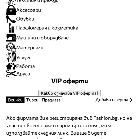
Аксесоари
Обувки
Парфюмерия и козметика
Машини и оборудване
Материали
Услуги
Работа
Други
VIP оферти
Какво означава VIP оферта?
Добави оферта ❯
Всички
Търси
Предлага
Ако фирмата ви е регистрирана във Fashion.bg, но не
знаете своето име и парола за достъп, моля
използвайте следния
линк
. Вие ще бъдете