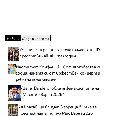
Новини
Мода и красота
Ученически раници за деца и младежи - JD
представя най-яките модели
Институт Конфуций – София отбеляза 20-
годишнината си с тържествен концерт и
ревю на поли мамиен
Atelier Banderol облече финалистите на
"Мистър Варна 2026"
24 красавици влизат в гореща битка за
престижната титла Мис Варна 2026