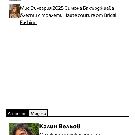
Мис България 2025 Симона Бакърджиева
блести с тоалети Haute couture от Bridal
Fashion
Личности
Модели
Калин Вельов
Музикант - перкусионист