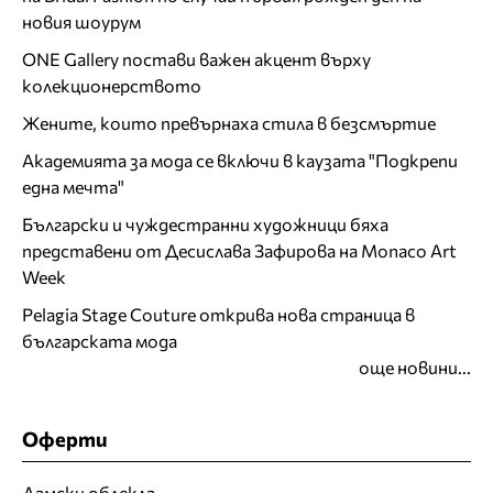
новия шоурум
ONE Gallery постави важен акцент върху
колекционерството
Жените, които превърнаха стила в безсмъртие
Академията за мода се включи в каузата "Подкрепи
една мечта"
Български и чуждестранни художници бяха
представени от Десислава Зафирова на Monaco Art
Week
Pelagia Stage Couture открива нова страница в
българската мода
още новини...
Оферти
Дамски облекла