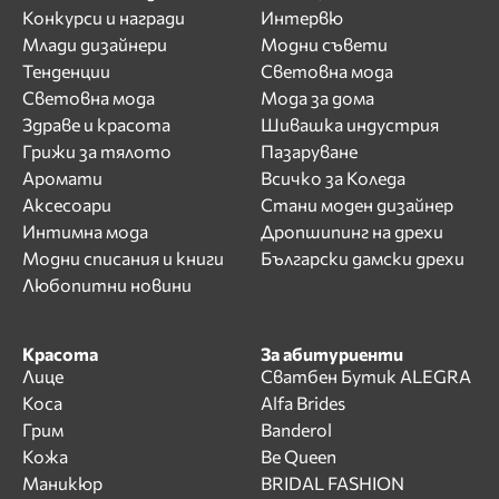
Конкурси и награди
Интервю
Млади дизайнери
Модни съвети
Тенденции
Световна мода
Световна мода
Мода за дома
Здраве и красота
Шивашка индустрия
Грижи за тялото
Пазаруване
Аромати
Всичко за Коледа
Аксесоари
Стани моден дизайнер
Интимна мода
Дропшипинг на дрехи
Модни списания и книги
Български дамски дрехи
Любопитни новини
Красота
За абитуриенти
Лице
Сватбен Бутик ALEGRA
Коса
Alfa Brides
Грим
Banderol
Кожа
Be Queen
Маникюр
BRIDAL FASHION