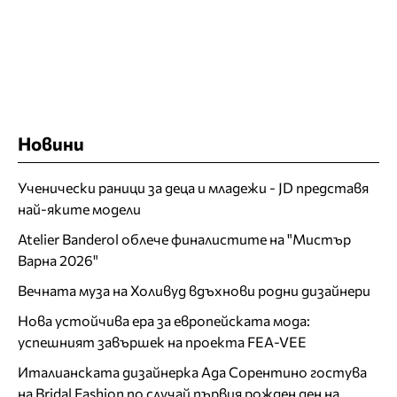
Новини
Ученически раници за деца и младежи - JD представя
най-яките модели
Atelier Banderol облече финалистите на "Мистър
Варна 2026"
Вечната муза на Холивуд вдъхнови родни дизайнери
Нова устойчива ера за европейската мода:
успешният завършек на проекта FEA-VEE
Италианската дизайнерка Ада Сорентино гостува
на Bridal Fashion по случай първия рожден ден на