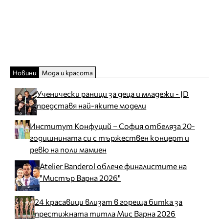
Новини
Мода и красота
Ученически раници за деца и младежи - JD
представя най-яките модели
Институт Конфуций – София отбеляза 20-
годишнината си с тържествен концерт и
ревю на поли мамиен
Atelier Banderol облече финалистите на
"Мистър Варна 2026"
24 красавици влизат в гореща битка за
престижната титла Мис Варна 2026