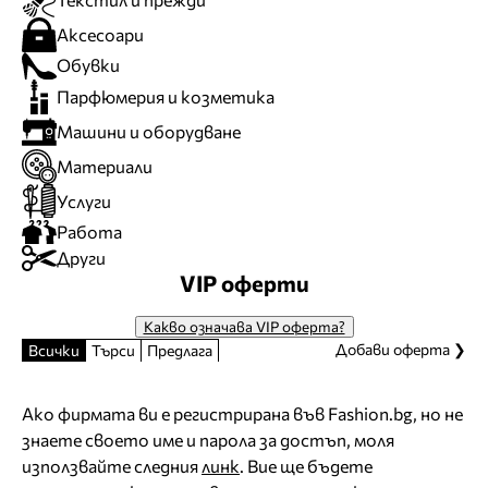
Аксесоари
Обувки
Парфюмерия и козметика
Машини и оборудване
Материали
Услуги
Работа
Други
VIP оферти
Какво означава VIP оферта?
Добави оферта ❯
Всички
Търси
Предлага
Ако фирмата ви е регистрирана във Fashion.bg, но не
знаете своето име и парола за достъп, моля
използвайте следния
линк
. Вие ще бъдете