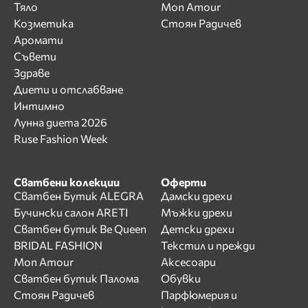
Тяло
Mon Amour
Козметика
Стоян Радичев
Аромати
Съвети
Здраве
Диети и отслабване
Интимно
Лунна диета 2026
Ruse Fashion Week
Сватбени колекции
Оферти
Сватбен Бутик ALEGRA
Дамски дрехи
Бучински салон ARETI
Мъжки дрехи
Сватбен бутик Be Queen
Детски дрехи
BRIDAL FASHION
Текстил и прежди
Mon Amour
Аксесоари
Сватбен бутик Палома
Обувки
Стоян Радичев
Парфюмерия и