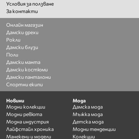
Условия за ползване
За контакти
Онлайн магазин
Дамски дрехи
Рокли
Дамски блузи
Поли
Дамски манта
Дамски костюми
Дамски панталони
Спортни екипи
Новини
Мода
Модни колекции
Дамска мода
Модни ревюта
Мъжка мода
Модна индустрия
Детска мода
Лайфстайл хроника
Модни тенденции
Манекени и модели
Колекции