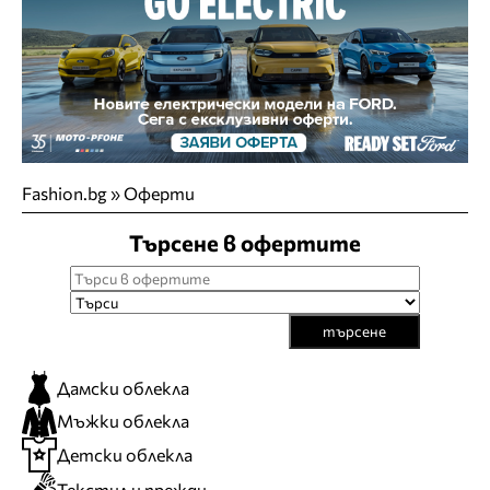
Fashion.bg
»
Оферти
Търсене в офертите
търсене
Дамски облекла
Мъжки облекла
Детски облекла
Текстил и прежди