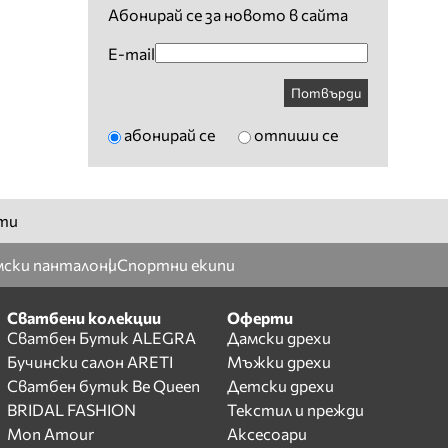
Абонирай се за новото в сайта
E-mail
Потвърди
абонирай се
отпиши се
ти
ски панталони
Спортни екипи
Сватбени колекции
Оферти
Сватбен Бутик ALEGRA
Дамски дрехи
Бучински салон ARETI
Мъжки дрехи
Сватбен бутик Be Queen
Детски дрехи
BRIDAL FASHION
Текстил и прежди
Mon Amour
Аксесоари