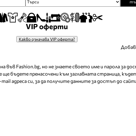
тъ
VIP оферти
Какво означава VIP оферта?
Добав
а във Fashion.bg, но не знаете своето име и парола за до
ие ще бъдете пренасочени към заглавната страница, къдет
mail адреса си, за да получите данните за достъп до сайта