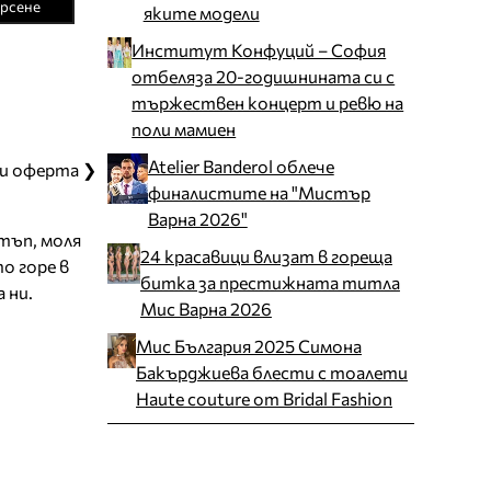
рсене
яките модели
Институт Конфуций – София
отбеляза 20-годишнината си с
тържествен концерт и ревю на
поли мамиен
Atelier Banderol облече
и оферта ❯
финалистите на "Мистър
Варна 2026"
стъп, моля
24 красавици влизат в гореща
о горе в
битка за престижната титла
 ни.
Мис Варна 2026
Мис България 2025 Симона
Бакърджиева блести с тоалети
Haute couture от Bridal Fashion