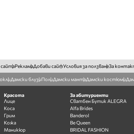
 сайта
Реклама
Добави сайт
Условия за ползване
За контак
окли
Дамски блузи
Поли
Дамски манта
Дамски костюми
Дам
Красота
За абитуриенти
Лице
Сватбен Бутик ALEGRA
Коса
Alfa Brides
Грим
Banderol
Кожа
Be Queen
Маникюр
BRIDAL FASHION