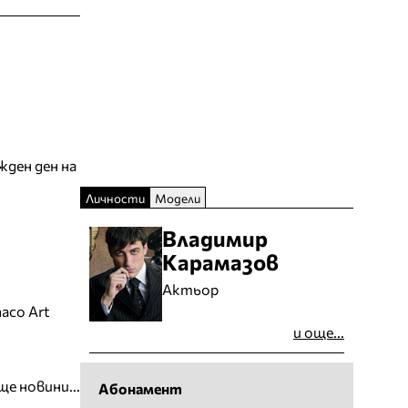
жден ден на
Личности
Модели
Владимир
Карамазов
Актьор
aco Art
и още...
ще новини...
Абонамент