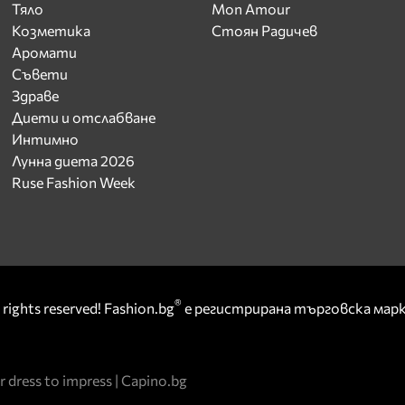
Тяло
Mon Amour
Козметика
Стоян Радичев
Аромати
Съвети
Здраве
Диети и отслабване
Интимно
Лунна диета 2026
Ruse Fashion Week
®
rights reserved! Fashion.bg
е регистрирана търговска ма
r dress to impress
|
Capino.bg