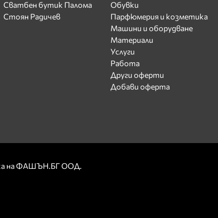
Сватбен бутик Палома
Обувки
Стоян Радичев
Парфюмерия и козметика
Машини и оборудване
Материали
Услуги
Работа
Други оферти
Добави оферта
рка на ФАШЪН.БГ ООД.