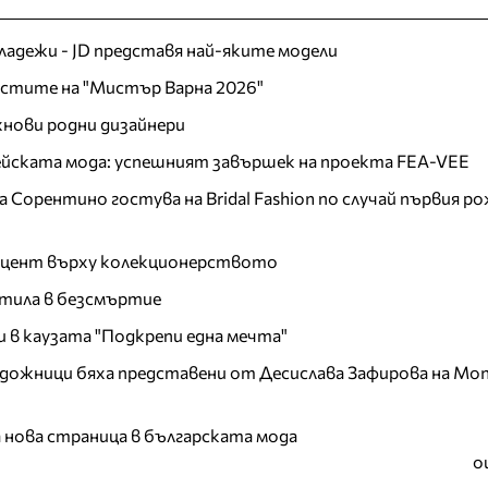
младежи - JD представя най-яките модели
листите на "Мистър Варна 2026"
хнови родни дизайнери
пейската мода: успешният завършек на проекта FEA-VEE
Сорентино гостува на Bridal Fashion по случай първия ро
акцент върху колекционерството
тила в безсмъртие
и в каузата "Подкрепи една мечта"
дожници бяха представени от Десислава Зафирова на Mon
а нова страница в българската мода
о