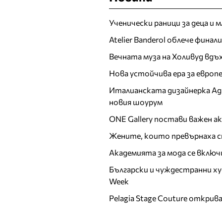
Ученически раници за деца и 
Atelier Banderol облече фина
Вечната муза на Холивуд вдъ
Нова устойчива ера за евро
Италианската дизайнерка Ада 
новия шоурум
ONE Gallery постави важен 
Жените, които превърнаха с
Академията за мода се включ
Български и чуждестранни ху
Week
Pelagia Stage Couture открив