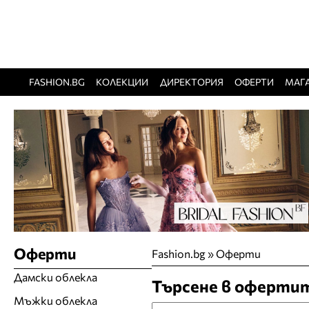
FASHION.BG
КОЛЕКЦИИ
ДИРЕКТОРИЯ
ОФЕРТИ
МАГ
Оферти
Fashion.bg
»
Оферти
Дамски облекла
Търсене в оферти
Мъжки облекла