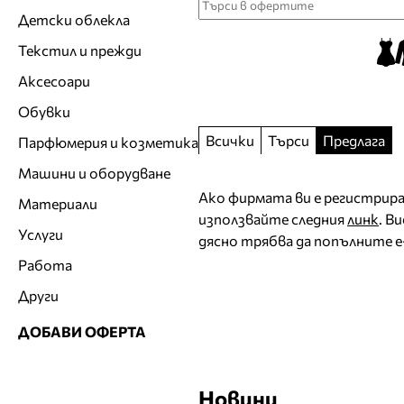
Детски облекла
Текстил и прежди
Аксесоари
Обувки
Всички
Търси
Предлага
Парфюмерия и козметика
Машини и оборудване
Ако фирмата ви е регистриран
Материали
използвайте следния
линк
. В
Услуги
дясно трябва да попълните e-
Работа
Други
ДОБАВИ ОФЕРТА
Новини