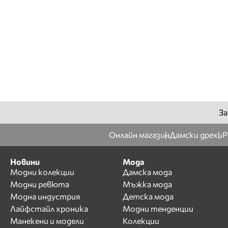
За
Онлайн магазин
Дамски дрехи
Р
Новини
Мода
Модни колекции
Дамска мода
Модни ревюта
Мъжка мода
Модна индустрия
Детска мода
Лайфстайл хроника
Модни тенденции
Манекени и модели
Колекции