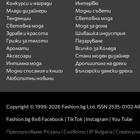
Конкурси и награди
Интервю
Млади дизайнери
Модни съвети
Тенденции
Световна мода
Световна мода
Мода за дома
Здраве и красота
Шивашка индустрия
Грижи за тялото
Пазаруване
Аромати
Всичко за Коледа
Аксесоари
Стани моден дизайнер
Интимна мода
Дропшипинг на дрехи
Модни списания и книги
Български дамски дрехи
Любопитни новини
Copyright © 1999-2026 Fashion.bg Ltd. ISSN 2535-0102 All 
Fashion.bg във
Facebook
|
TikTok
|
Instagram
|
You Tube
Препоръчваме:
Розали
|
Словото
|
IP Bulgaria
|
Create you