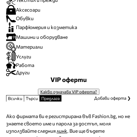
Аксесоари
Обувки
Парфюмерия и козметика
Машини и оборудване
Материали
Услуги
Работа
Други
VIP оферти
Какво означава VIP оферта?
Добави оферта ❯
Всички
Търси
Предлага
Ако фирмата ви е регистрирана във Fashion.bg, но не
знаете своето име и парола за достъп, моля
използвайте следния
линк
. Вие ще бъдете