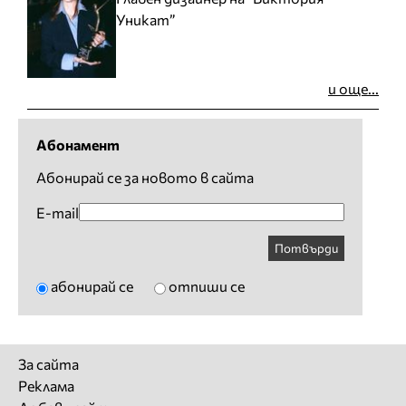
Уникат”
и още...
Абонамент
Абонирай се за новото в сайта
E-mail
Потвърди
абонирай се
отпиши се
За сайта
Реклама