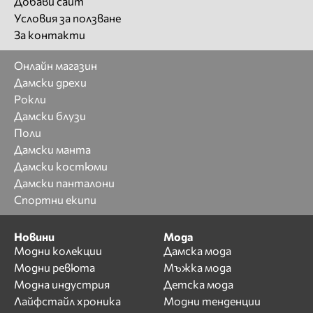
Добави сайт
Условия за ползване
За контакти
Онлайн магазин
Дамски дрехи
Рокли
Дамски блузи
Поли
Дамски манта
Дамски костюми
Дамски панталони
Спортни екипи
Новини
Мода
Модни колекции
Дамска мода
Модни ревюта
Мъжка мода
Модна индустрия
Детска мода
Лайфстайл хроника
Модни тенденции