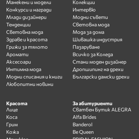
Манекени и модели
Колекции
Конкурси и награди
Интервю
Млади дизайнери
Модни съвети
Тенденции
Световна мода
Световна мода
Мода за дома
Здраве и красота
Шивашка индустрия
Грижи за тялото
Пазаруване
Аромати
Всичко за Коледа
Аксесоари
Стани моден дизайнер
Интимна мода
Дропшипинг на дрехи
Модни списания и книги
Български дамски дрехи
Любопитни новини
Красота
За абитуриенти
Лице
Сватбен Бутик ALEGRA
Коса
Alfa Brides
Грим
Banderol
Кожа
Be Queen