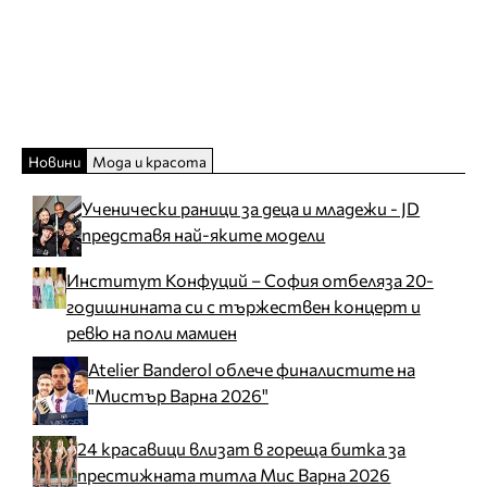
Новини
Мода и красота
Ученически раници за деца и младежи - JD
представя най-яките модели
Институт Конфуций – София отбеляза 20-
годишнината си с тържествен концерт и
ревю на поли мамиен
Atelier Banderol облече финалистите на
"Мистър Варна 2026"
24 красавици влизат в гореща битка за
престижната титла Мис Варна 2026