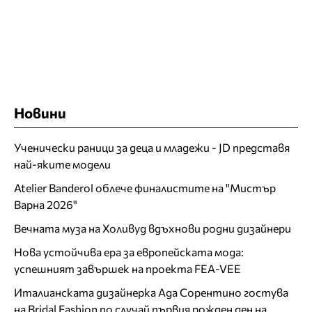
Новини
Ученически раници за деца и младежи - JD представя
най-яките модели
Atelier Banderol облече финалистите на "Мистър
Варна 2026"
Вечната муза на Холивуд вдъхнови родни дизайнери
Нова устойчива ера за европейската мода:
успешният завършек на проекта FEA-VEE
Италианската дизайнерка Ада Сорентино гостува
на Bridal Fashion по случай първия рожден ден на