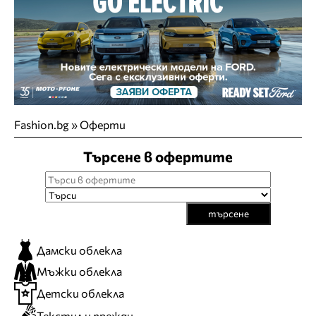
Fashion.bg
»
Оферти
Търсене в офертите
търсене
Дамски облекла
Мъжки облекла
Детски облекла
Текстил и прежди