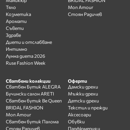
Маникюр
BRIDAL FASHION
Тяло
Mon Amour
Козметика
Стоян Радичев
Аромати
Съвети
Здраве
Диети и отслабване
Интимно
Лунна диета 2026
Ruse Fashion Week
Сватбени колекции
Оферти
Сватбен Бутик ALEGRA
Дамски дрехи
Бучински салон ARETI
Мъжки дрехи
Сватбен бутик Be Queen
Детски дрехи
BRIDAL FASHION
Текстил и прежди
Mon Amour
Аксесоари
Сватбен бутик Палома
Обувки
Стоян Радичев
Парфюмерия и