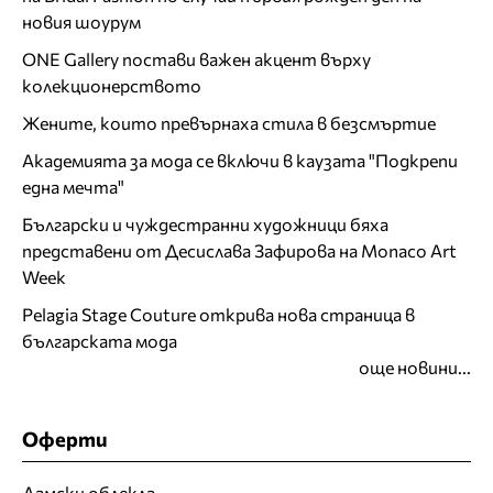
новия шоурум
ONE Gallery постави важен акцент върху
колекционерството
Жените, които превърнаха стила в безсмъртие
Академията за мода се включи в каузата "Подкрепи
една мечта"
Български и чуждестранни художници бяха
представени от Десислава Зафирова на Monaco Art
Week
Pelagia Stage Couture открива нова страница в
българската мода
още новини...
Оферти
Дамски облекла