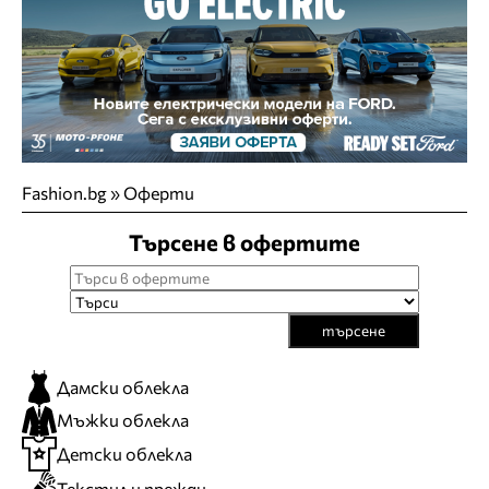
Fashion.bg
»
Оферти
Търсене в офертите
търсене
Дамски облекла
Мъжки облекла
Детски облекла
Текстил и прежди