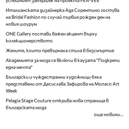
успешният завършек на проекта FEA-VEE
Италианската дизайнерка Ада Сорентино гостува
на Bridal Fashion по случай първия рожден ден на
новия шоурум
ONE Gallery постави важен акцент върху
колекционерството
Жените, които превърнаха стила в безсмъртие
Академията за мода се включи в каузата "Подкрепи
една мечта"
Български и чуждестранни художници бяха
представени от Десислава Зафирова на Monaco Art
Week
Pelagia Stage Couture открива нова страница в
българската мода
още новини...