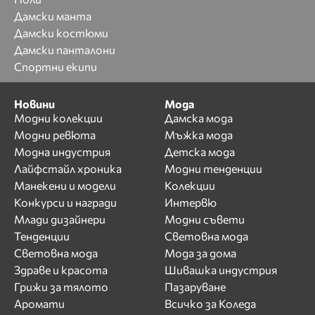
Дамски манта
Дамски костюми
Дамски панталони
Спортни екипи
Новини
Мода
Модни колекции
Дамска мода
Модни ревюта
Мъжка мода
Модна индустрия
Детска мода
Лайфстайл хроника
Модни тенденции
Манекени и модели
Колекции
Конкурси и награди
Интервю
Млади дизайнери
Модни съвети
Тенденции
Световна мода
Световна мода
Мода за дома
Здраве и красота
Шивашка индустрия
Грижи за тялото
Пазаруване
Аромати
Всичко за Коледа