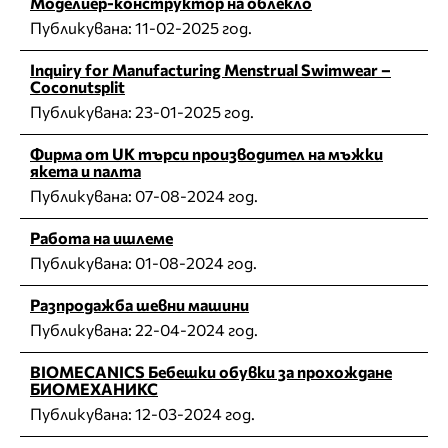
Моделиер-конструктор на облекло
Публикувана:
11-02-2025 год.
Inquiry for Manufacturing Menstrual Swimwear –
Coconutsplit
Публикувана:
23-01-2025 год.
Фирма от UK търси производител на мъжки
якета и палта
Публикувана:
07-08-2024 год.
Работа на ишлеме
Публикувана:
01-08-2024 год.
Разпродажба шевни машини
Публикувана:
22-04-2024 год.
BIOMECANICS Бебешки обувки за прохождане
БИОМЕХАНИКС
Публикувана:
12-03-2024 год.