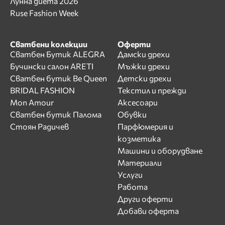
Лунна диета 2026
Ruse Fashion Week
Сватбени колекции
Оферти
Сватбен Бутик ALEGRA
Дамски дрехи
Бучински салон ARETI
Мъжки дрехи
Сватбен бутик Be Queen
Детски дрехи
BRIDAL FASHION
Текстил и прежди
Mon Amour
Аксесоари
Сватбен бутик Палома
Обувки
Стоян Радичев
Парфюмерия и
козметика
Машини и оборудване
Материали
Услуги
Работа
Други оферти
Добави оферта