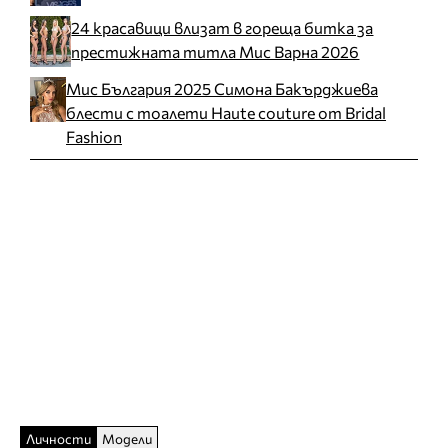
24 красавици влизат в гореща битка за
престижната титла Мис Варна 2026
Мис България 2025 Симона Бакърджиева
блести с тоалети Haute couture от Bridal
Fashion
Личности
Модели