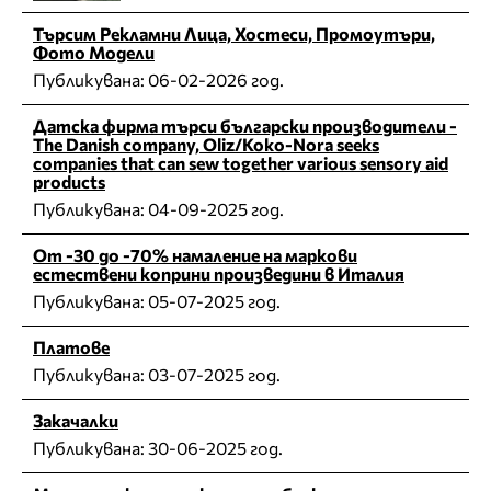
Търсим Рекламни Лица, Хостеси, Промоутъри,
Фото Модели
Публикувана:
06-02-2026 год.
Датска фирма търси български производители -
The Danish company, Oliz/Koko-Nora seeks
companies that can sew together various sensory aid
products
Публикувана:
04-09-2025 год.
От -30 до -70% намаление на маркови
естествени коприни произведини в Италия
Публикувана:
05-07-2025 год.
Платове
Публикувана:
03-07-2025 год.
Закачалки
Публикувана:
30-06-2025 год.