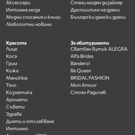
Аксесоари
Стани моден дизайнер
Интимна мода
Дропшипинг на дрехи
Модни списания и книги
Български дамски дрехи
Любопитни новини
Красота
За абитуриенти
Лице
Сватбен Бутик ALEGRA
Коса
Alfa Brides
Грим
Banderol
Кожа
Be Queen
Маникюр
BRIDAL FASHION
Тяло
Mon Amour
Козметика
Стоян Радичев
Аромати
Съвети
Здраве
Диети и отслабване
Интимно