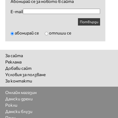
Абонирай се за новото в сайта
E-mail
Потвърди
абонирай се
отпиши се
За сайта
Реклама
Добави сайт
Условия за ползване
За контакти
Онлайн магазин
Дамски дрехи
Рокли
Дамски блузи
Поли