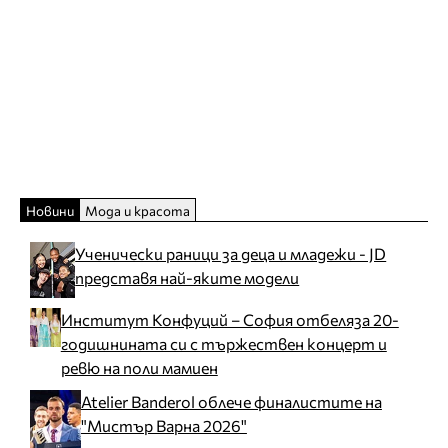
Новини
Мода и красота
Ученически раници за деца и младежи - JD
представя най-яките модели
Институт Конфуций – София отбеляза 20-
годишнината си с тържествен концерт и
ревю на поли мамиен
Atelier Banderol облече финалистите на
"Мистър Варна 2026"