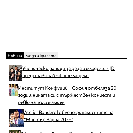
Новини
Мода и красота
Ученически раници за деца и младежи - JD
представя най-яките модели
Институт Конфуций – София отбеляза 20-
годишнината си с тържествен концерт и
ревю на поли мамиен
Atelier Banderol облече финалистите на
"Мистър Варна 2026"