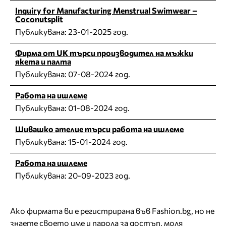
Inquiry for Manufacturing Menstrual Swimwear –
Coconutsplit
Публикувана:
23-01-2025 год.
Фирма от UK търси производител на мъжки
якета и палта
Публикувана:
07-08-2024 год.
Работа на ишлеме
Публикувана:
01-08-2024 год.
Шивашко ателие търси работа на ишлеме
Публикувана:
15-01-2024 год.
Работа на ишлеме
Публикувана:
20-09-2023 год.
Ако фирмата ви е регистрирана във Fashion.bg, но не
знаете своето име и парола за достъп, моля