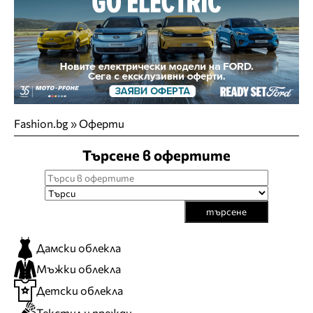
Fashion.bg
»
Оферти
Търсене в офертите
търсене
Дамски облекла
Мъжки облекла
Детски облекла
Текстил и прежди