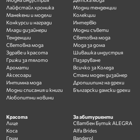
Лайфстайл хроника
Модни тенденции
Манекени и модели
Колекции
Конкурси и награди
Интервю
Млади дизайнери
Модни съвети
Тенденции
Световна мода
Световна мода
Мода за дома
Здраве и красота
Шивашка индустрия
Грижи за тялото
Пазаруване
Аромати
Всичко за Коледа
Аксесоари
Стани моден дизайнер
Интимна мода
Дропшипинг на дрехи
Модни списания и книги
Български дамски дрехи
Любопитни новини
Красота
За абитуриенти
Лице
Сватбен Бутик ALEGRA
Коса
Alfa Brides
Грим
Banderol