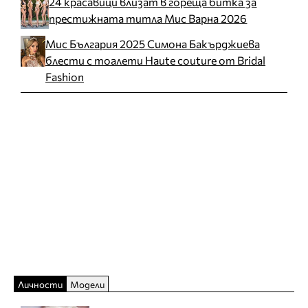
24 красавици влизат в гореща битка за
престижната титла Мис Варна 2026
Мис България 2025 Симона Бакърджиева
блести с тоалети Haute couture от Bridal
Fashion
Личности
Модели