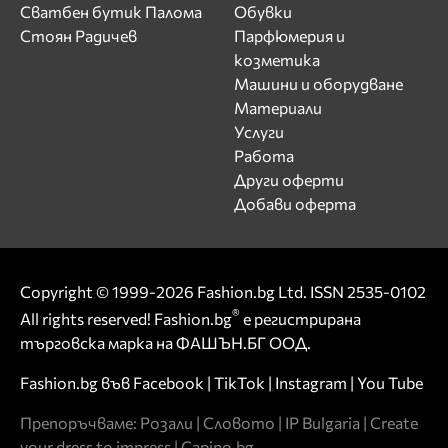
Сватбен бутик Палома
Обувки
Стоян Радичев
Парфюмерия и
козметика
Машини и оборудване
Материали
Услуги
Работа
Други оферти
Добави оферта
Copyright © 1999-2026 Fashion.bg Ltd. ISSN 2535-0102
®
All rights reserved! Fashion.bg
е регистрирана
търговска марка на ФАШЪН.БГ ООД.
Fashion.bg във
Facebook
|
TikTok
|
Instagram
|
You Tube
Препоръчваме:
Розали
|
Словото
|
IP Bulgaria
|
Create
your dress to impress
|
Capino.bg