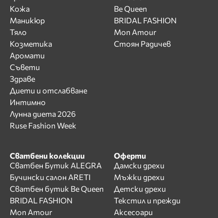
Кожа
Be Queen
Маникюр
BRIDAL FASHION
Тяло
Mon Amour
Козметика
Стоян Радичев
Аромати
Съвети
Здраве
Диети и отслабване
Интимно
Лунна диета 2026
Ruse Fashion Week
Сватбени колекции
Оферти
Сватбен Бутик ALEGRA
Дамски дрехи
Бучински салон ARETI
Мъжки дрехи
Сватбен бутик Be Queen
Детски дрехи
BRIDAL FASHION
Текстил и прежди
Mon Amour
Аксесоари