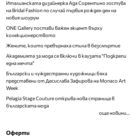
Италианската дизайнерка Ада Сорентино гостува
на Bridal Fashion по случай първия рожден ден на
новия шоурум
ONE Gallery постави важен акцент върху
колекционерството
Жените, които превърнаха стила в безсмъртие
Академията за мода се включи в каузата "Подкрепи
една мечта"
Български и чуждестранни художници бяха
представени от Десислава Зафирова на Monaco Art
Week
Pelagia Stage Couture открива нова страница в
българската мода
още новини...
Оферти