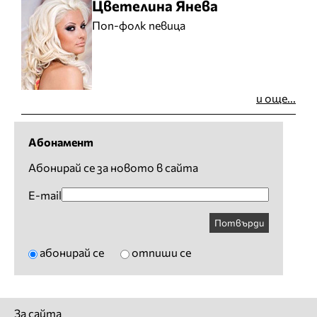
Цветелина Янева
Поп-фолк певица
и още...
Абонамент
Абонирай се за новото в сайта
E-mail
Потвърди
абонирай се
отпиши се
За сайта