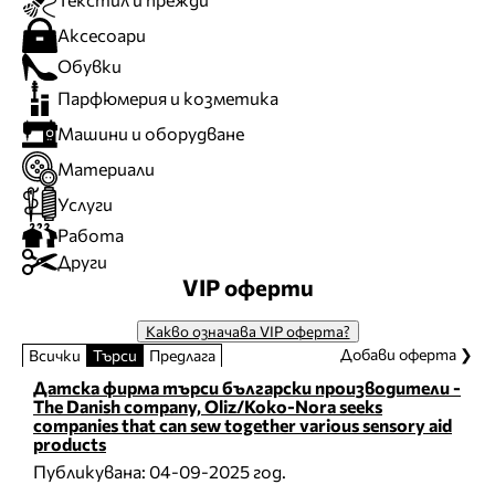
Аксесоари
Обувки
Парфюмерия и козметика
Машини и оборудване
Материали
Услуги
Работа
Други
VIP оферти
Какво означава VIP оферта?
Добави оферта ❯
Всички
Търси
Предлага
Датска фирма търси български производители -
The Danish company, Oliz/Koko-Nora seeks
companies that can sew together various sensory aid
products
Публикувана:
04-09-2025 год.